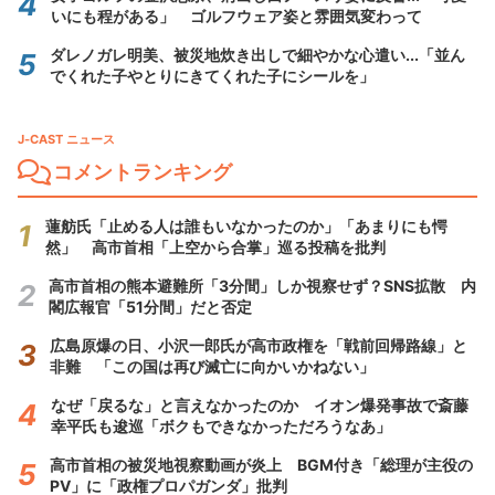
いにも程がある」 ゴルフウェア姿と雰囲気変わって
ダレノガレ明美、被災地炊き出しで細やかな心遣い...「並ん
でくれた子やとりにきてくれた子にシールを」
J-CAST ニュース
コメントランキング
蓮舫氏「止める人は誰もいなかったのか」「あまりにも愕
然」 高市首相「上空から合掌」巡る投稿を批判
高市首相の熊本避難所「3分間」しか視察せず？SNS拡散 内
閣広報官「51分間」だと否定
広島原爆の日、小沢一郎氏が高市政権を「戦前回帰路線」と
非難 「この国は再び滅亡に向かいかねない」
なぜ「戻るな」と言えなかったのか イオン爆発事故で斎藤
幸平氏も逡巡「ボクもできなかっただろうなあ」
高市首相の被災地視察動画が炎上 BGM付き「総理が主役の
PV」に「政権プロパガンダ」批判