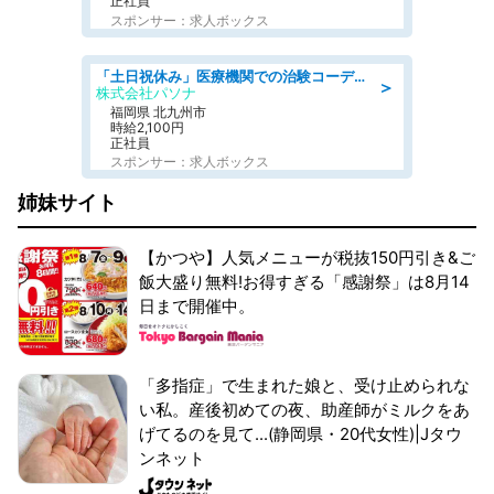
正社員
スポンサー：求人ボックス
「土日祝休み」医療機関での治験コーディネーターのお仕事/看護師
＞
株式会社パソナ
福岡県 北九州市
時給2,100円
正社員
スポンサー：求人ボックス
姉妹サイト
【かつや】人気メニューが税抜150円引き&ご
飯大盛り無料!お得すぎる「感謝祭」は8月14
日まで開催中。
「多指症」で生まれた娘と、受け止められな
い私。産後初めての夜、助産師がミルクをあ
げてるのを見て...(静岡県・20代女性)|Jタウ
ンネット