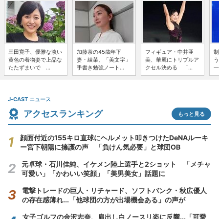
三田寛子、優雅な淡い
加藤茶の45歳年下
フィギュア・中井亜
制
黄色の着物姿で上品な
妻・綾菜、「美文字」
美、華麗にトリプルア
う
たたずまいで ...
手書き勉強ノート...
クセル決める 「...
一
J-CAST ニュース
アクセスランキング
もっと見る
顔面付近の155キロ直球にヘルメット叩きつけたDeNAルーキ
ー宮下朝陽に擁護の声 「負けん気必要」と球団OB
元卓球・石川佳純、イケメン陸上選手と2ショット 「メチャ
可愛い」「かわいい笑顔」「美男美女」話題に
電撃トレードの巨人・リチャード、ソフトバンク・秋広優人
の存在感薄れ...「他球団の方が出場機会ある」の声が
女子ゴルフの金沢志奈、肩出し白ノースリ姿に反響...「可愛