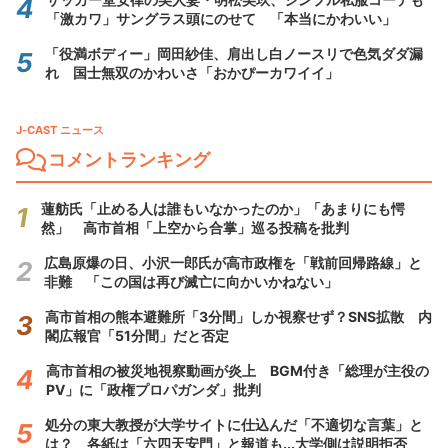
「激カワ」サングラス頭にのせて 「本当にかわいい」
「役満ボディー」岡田紗佳、肩出し白ノースリで色気ダダ漏
れ 国士無双のかわいさ「おかぴーカワイイ」
J-CAST ニュース
コメントランキング
蓮舫氏「止める人は誰もいなかったのか」「あまりにも愕
然」 高市首相「上空から合掌」巡る投稿を批判
広島原爆の日、小沢一郎氏が高市政権を「戦前回帰路線」と
非難 「この国は再び滅亡に向かいかねない」
高市首相の熊本避難所「3分間」しか視察せず？SNS拡散 内
閣広報官「51分間」だと否定
高市首相の被災地視察動画が炎上 BGM付き「総理が主役の
PV」に「政権プロパガンダ」批判
処分の東大教授が大学サイトに仕込んだ「不適切な言葉」と
は？ 各紙は「六四天安門」と報道も...大学側は説明拒否