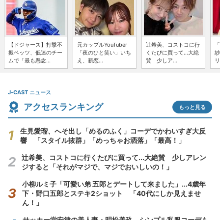
【ドジャース】打撃不
元カップルYouTuber
辻希美、コストコに行
「
振ベッツ、低迷のチー
「夜のひと笑い」いち
くたびに買って...大絶
紗
ムで「最も懸念...
え、新恋...
賛 少しア...
リ
J-CAST ニュース
アクセスランキング
もっと見る
生見愛瑠、へそ出し「めるのふく」コーデでかわいすぎ大反
響 「スタイル抜群」「めっちゃお洒落」「最高！」
辻希美、コストコに行くたびに買って...大絶賛 少しアレン
ジすると「それがマジで、マジでおいしいの！」
小柳ルミ子「可愛い弟 五郎とデートして来ました」...4歳年
下・野口五郎とステキ2ショット 「40代にしか見えませ
ん！」
サッカー堂安律の美人妻・明松美玖、シンプル私服コーデも