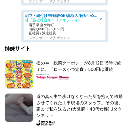
スポンサー：求人ボックス
組立・組付け/未経験OK/高収入/日払いOK/交替制/20・30・40代活躍中
＞
株式会社綜合キャリアオプション
岩手県 金ケ崎町
時給1,650円～2,063円
正社員 / 派遣社員
スポンサー：求人ボックス
姉妹サイト
松のや「総菜クーポン」が8月12日15時で終
了に。「ロースかつ定食」500円は継続
道の真ん中で歩けなくなった所を抱えて移動
させてくれた工事現場のスタッフ。その後、
家まで私を送ると(大阪府・40代女性)|Jタウ
ンネット