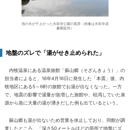
池の水が干上がった水前寺公園の風景（画像は水前寺成
趣園提供）
地盤のズレで「湯がせき止められた」
内牧温泉にある温泉旅館「蘇山郷（そざんきょう）」の
担当者によると、16年4月16日に発生した「本震」後、内
牧地区にある5～6軒の旅館でお湯が出なくなった。一方
で、地震の影響で湯量が急増した旅館や、枯渇していた泉
源から急に大量の湯が湧きだした例も出ているという。
蘇山郷も湯が出ないため営業を休止しており、同館が調
査したところ、「深さ50メートルほどの箇所で地盤にズ