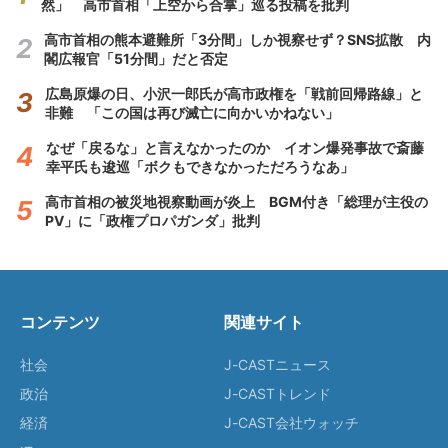
然」 高市首相「上空から合掌」巡る投稿を批判
高市首相の熊本避難所「3分間」しか視察せず？SNS拡散 内
閣広報官「51分間」だと否定
広島原爆の日、小沢一郎氏が高市政権を「戦前回帰路線」と
非難 「この国は再び滅亡に向かいかねない」
なぜ「戻るな」と言えなかったのか イオン爆発事故で斎藤
幸平氏も逡巡「ボクもできなかっただろうなあ」
高市首相の被災地視察動画が炎上 BGM付き「総理が主役の
PV」に「政権プロパガンダ」批判
コンテンツ
関連サイト
社会
J-CASTニュース
政治
J-CASTトレンド
経済
J-CAST会社ウォッチ