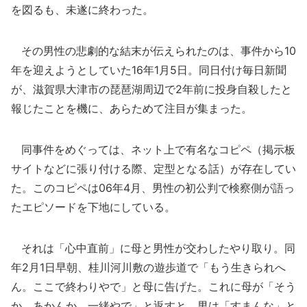
を図るも、未遂に終わった。
その男性の悲劇的な結末が伝えられたのは、事件から10
年を迎えようとしていた16年1月5日。同日付け毎日新聞
が、滋賀県大津市の琵琶湖周辺で2年前に投身自殺したと
報じたことを機に、あらためて注目が集まった。
同事件をめぐっては、ネット上で有名なコピペ（掲示板
サイトなどに張り付ける際、定型となる話）が存在してい
た。このコピペは06年4月、男性の初公判で検察側が語っ
たエピソードを下地にしている。
それは「心中直前」に母と男性が交わしたやり取り。同
年2月1日早朝、桂川河川敷の遊歩道で「もう生きられへ
ん。ここで終わりやで」と母に告げた。これに母が「そう
か、あかんか。一緒やで」と返すと、男は「すまんな」と