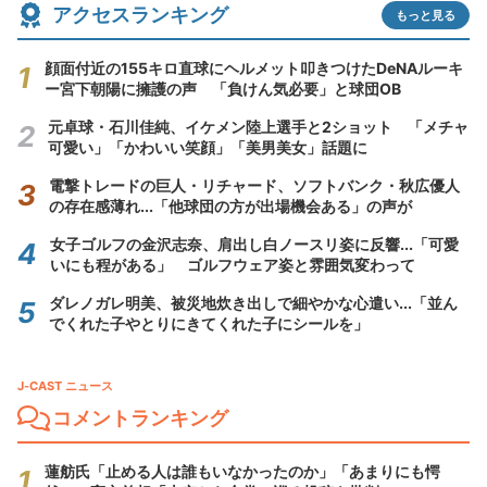
アクセスランキング
もっと見る
顔面付近の155キロ直球にヘルメット叩きつけたDeNAルーキ
ー宮下朝陽に擁護の声 「負けん気必要」と球団OB
元卓球・石川佳純、イケメン陸上選手と2ショット 「メチャ
可愛い」「かわいい笑顔」「美男美女」話題に
電撃トレードの巨人・リチャード、ソフトバンク・秋広優人
の存在感薄れ...「他球団の方が出場機会ある」の声が
女子ゴルフの金沢志奈、肩出し白ノースリ姿に反響...「可愛
いにも程がある」 ゴルフウェア姿と雰囲気変わって
ダレノガレ明美、被災地炊き出しで細やかな心遣い...「並ん
でくれた子やとりにきてくれた子にシールを」
J-CAST ニュース
コメントランキング
蓮舫氏「止める人は誰もいなかったのか」「あまりにも愕