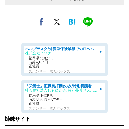
ヘルプデスク/外資系保険業界でのITヘルプデスク業務/駅近/即日勤務可/ヘルプデスク
＞
株式会社パソナ
福岡県 北九州市
時給4,167円
正社員
スポンサー：求人ボックス
「栄養士」正職員/日勤のみ/特別養護老人ホーム
＞
社会福祉法人しもにた会/特別養護老人ホーム かぶらの里
群馬県 下仁田町
時給1,180円～1,250円
正社員
スポンサー：求人ボックス
姉妹サイト