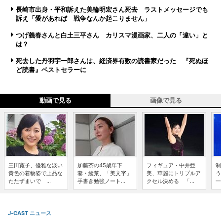
長崎市出身・平和訴えた美輪明宏さん死去 ラストメッセージでも
訴え「愛があれば 戦争なんか起こりません」
つげ義春さんと白土三平さん カリスマ漫画家、二人の「違い」と
は？
死去した丹羽宇一郎さんは、経済界有数の読書家だった 『死ぬほ
ど読書』ベストセラーに
動画で見る
画像で見る
三田寛子、優雅な淡い
加藤茶の45歳年下
フィギュア・中井亜
制
黄色の着物姿で上品な
妻・綾菜、「美文字」
美、華麗にトリプルア
う
たたずまいで ...
手書き勉強ノート...
クセル決める 「...
一
J-CAST ニュース