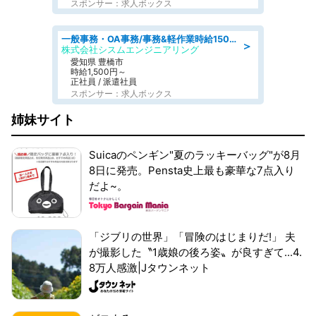
スポンサー：求人ボックス
一般事務・OA事務/事務&軽作業時給1500円土日祝休み各種社保完備
＞
株式会社シスムエンジニアリング
愛知県 豊橋市
時給1,500円～
正社員 / 派遣社員
スポンサー：求人ボックス
姉妹サイト
Suicaのペンギン"夏のラッキーバッグ"が8月
8日に発売。Pensta史上最も豪華な7点入り
だよ~。
「ジブリの世界」「冒険のはじまりだ!」 夫
が撮影した〝1歳娘の後ろ姿〟が良すぎて...4.
8万人感激|Jタウンネット