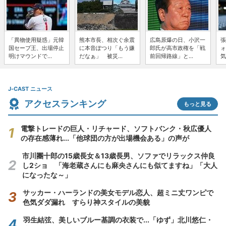
「異物使用疑惑」元韓
熊本市長、相次ぐ余震
広島原爆の日、小沢一
張
国セーブ王、出場停止
に本音ぽつり「もう嫌
郎氏が高市政権を「戦
ォ
明けマウンドで...
だなぁ」 被災...
前回帰路線」と...
気
J-CAST ニュース
アクセスランキング
もっと見る
電撃トレードの巨人・リチャード、ソフトバンク・秋広優人
の存在感薄れ...「他球団の方が出場機会ある」の声が
市川團十郎の15歳長女＆13歳長男、ソファでリラックス仲良
し2ショ 「海老蔵さんにも麻央さんにも似てますね」「大人
になったな～」
サッカー・ハーランドの美女モデル恋人、超ミニ丈ワンピで
色気ダダ漏れ すらり神スタイルの美貌
羽生結弦、美しいブルー基調の衣装で...「ゆず」北川悠仁・