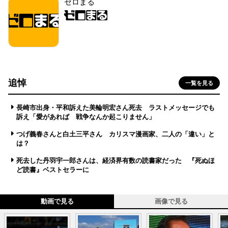
ゼロまる
追悼
一覧を見る
長崎市出身・平和訴えた美輪明宏さん死去 ラストメッセージでも
訴え「愛があれば 戦争なんか起こりません」
つげ義春さんと白土三平さん カリスマ漫画家、二人の「違い」と
は？
死去した丹羽宇一郎さんは、経済界有数の読書家だった 『死ぬほ
ど読書』ベストセラーに
動画で見る
画像で見る