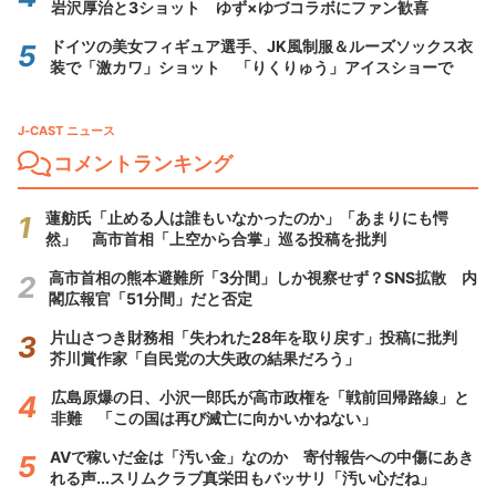
岩沢厚治と3ショット ゆず×ゆづコラボにファン歓喜
ドイツの美女フィギュア選手、JK風制服＆ルーズソックス衣
装で「激カワ」ショット 「りくりゅう」アイスショーで
J-CAST ニュース
コメントランキング
蓮舫氏「止める人は誰もいなかったのか」「あまりにも愕
然」 高市首相「上空から合掌」巡る投稿を批判
高市首相の熊本避難所「3分間」しか視察せず？SNS拡散 内
閣広報官「51分間」だと否定
片山さつき財務相「失われた28年を取り戻す」投稿に批判
芥川賞作家「自民党の大失政の結果だろう」
広島原爆の日、小沢一郎氏が高市政権を「戦前回帰路線」と
非難 「この国は再び滅亡に向かいかねない」
AVで稼いだ金は「汚い金」なのか 寄付報告への中傷にあき
れる声...スリムクラブ真栄田もバッサリ「汚い心だね」