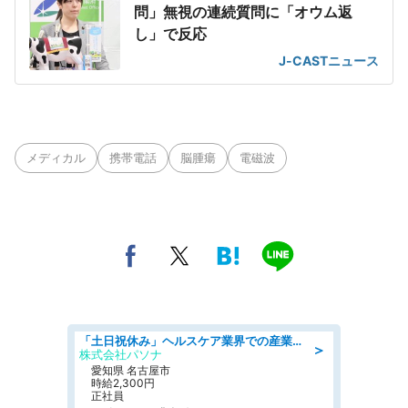
問」無視の連続質問に「オウム返
し」で反応
J-CASTニュース
メディカル
携帯電話
脳腫瘍
電磁波
「土日祝休み」ヘルスケア業界での産業保健師業務/看護師/高時給/未経験OK/要資格:正看護師
＞
株式会社パソナ
愛知県 名古屋市
時給2,300円
正社員