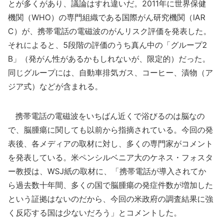
とが多くがあり、議論はすれ違いだ。2011年に世界保健
機関（WHO）の専門組織である国際がん研究機関（IAR
C）が、携帯電話の電磁波のがんリスク評価を発表した。
それによると、5段階の評価のうち真ん中の「グループ2
B」（発がん性があるかもしれないが、限定的）だった。
同じグループには、自動車排気ガス、コーヒー、漬物（ア
ジア式）などが含まれる。
携帯電話の電磁波をいちばん近くで浴びるのは脳なの
で、脳腫瘍に関しても以前から指摘されている。今回の発
表後、各メディアの取材に対し、多くの専門家がコメント
を発表している。米ペンシルベニア大のケネス・フォスタ
ー教授は、WSJ紙の取材に、「携帯電話が導入されてか
ら過去数十年間、多くの国で脳腫瘍の発症件数が増加した
という証拠はないのだから、今回の米政府の調査結果に強
く反応する国は少ないだろう」とコメントした。