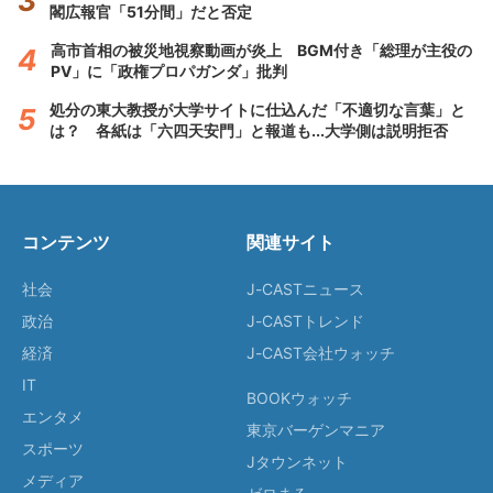
閣広報官「51分間」だと否定
高市首相の被災地視察動画が炎上 BGM付き「総理が主役の
PV」に「政権プロパガンダ」批判
処分の東大教授が大学サイトに仕込んだ「不適切な言葉」と
は？ 各紙は「六四天安門」と報道も...大学側は説明拒否
コンテンツ
関連サイト
社会
J-CASTニュース
政治
J-CASTトレンド
経済
J-CAST会社ウォッチ
IT
BOOKウォッチ
エンタメ
東京バーゲンマニア
スポーツ
Jタウンネット
メディア