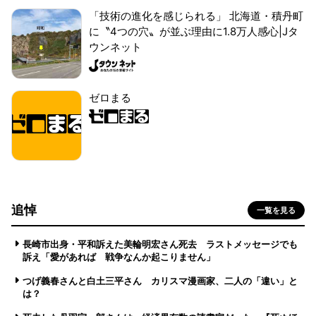
「技術の進化を感じられる」 北海道・積丹町
に〝4つの穴〟が並ぶ理由に1.8万人感心|Jタ
ウンネット
ゼロまる
追悼
一覧を見る
長崎市出身・平和訴えた美輪明宏さん死去 ラストメッセージでも
訴え「愛があれば 戦争なんか起こりません」
つげ義春さんと白土三平さん カリスマ漫画家、二人の「違い」と
は？