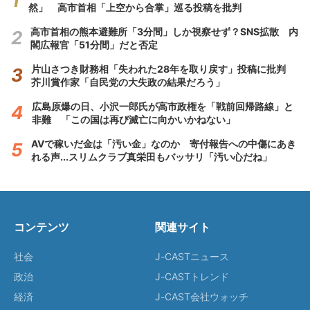
然」 高市首相「上空から合掌」巡る投稿を批判
高市首相の熊本避難所「3分間」しか視察せず？SNS拡散 内
閣広報官「51分間」だと否定
片山さつき財務相「失われた28年を取り戻す」投稿に批判
芥川賞作家「自民党の大失政の結果だろう」
広島原爆の日、小沢一郎氏が高市政権を「戦前回帰路線」と
非難 「この国は再び滅亡に向かいかねない」
AVで稼いだ金は「汚い金」なのか 寄付報告への中傷にあき
れる声...スリムクラブ真栄田もバッサリ「汚い心だね」
コンテンツ
関連サイト
社会
J-CASTニュース
政治
J-CASTトレンド
経済
J-CAST会社ウォッチ