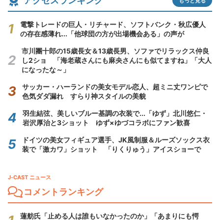
アクセスランキング
もっと見る
電撃トレードの巨人・リチャード、ソフトバンク・秋広優人
の存在感薄れ...「他球団の方が出場機会ある」の声が
市川團十郎の15歳長女＆13歳長男、ソファでリラックス仲良
し2ショ 「海老蔵さんにも麻央さんにも似てますね」「大人
になったな～」
サッカー・ハーランドの美女モデル恋人、超ミニ丈ワンピで
色気ダダ漏れ すらり神スタイルの美貌
羽生結弦、美しいブルー基調の衣装で...「ゆず」北川悠仁・
岩沢厚治と3ショット ゆず×ゆづコラボにファン歓喜
ドイツの美女フィギュア選手、JK風制服＆ルーズソックス衣
装で「激カワ」ショット 「りくりゅう」アイスショーで
J-CAST ニュース
コメントランキング
蓮舫氏「止める人は誰もいなかったのか」「あまりにも愕