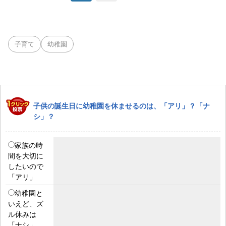
子育て
幼稚園
子供の誕生日に幼稚園を休ませるのは、「アリ」？「ナ
シ」？
家族の時
間を大切に
したいので
「アリ」
幼稚園と
いえど、ズ
ル休みは
「ナシ」