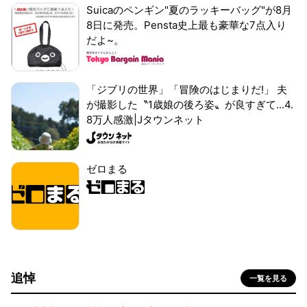
Suicaのペンギン"夏のラッキーバッグ"が8月
8日に発売。Pensta史上最も豪華な7点入り
だよ~。
「ジブリの世界」「冒険のはじまりだ!」 夫
が撮影した〝1歳娘の後ろ姿〟が良すぎて...4.
8万人感激|Jタウンネット
ゼロまる
追悼
一覧を見る