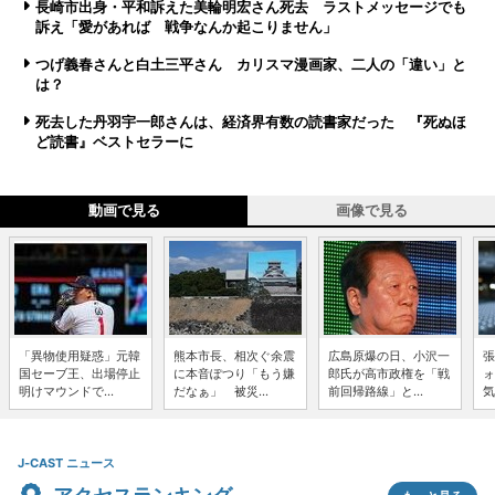
長崎市出身・平和訴えた美輪明宏さん死去 ラストメッセージでも
訴え「愛があれば 戦争なんか起こりません」
つげ義春さんと白土三平さん カリスマ漫画家、二人の「違い」と
は？
死去した丹羽宇一郎さんは、経済界有数の読書家だった 『死ぬほ
ど読書』ベストセラーに
動画で見る
画像で見る
「異物使用疑惑」元韓
熊本市長、相次ぐ余震
広島原爆の日、小沢一
張
国セーブ王、出場停止
に本音ぽつり「もう嫌
郎氏が高市政権を「戦
ォ
明けマウンドで...
だなぁ」 被災...
前回帰路線」と...
気
J-CAST ニュース