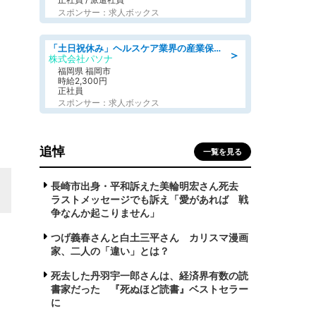
スポンサー：求人ボックス
「土日祝休み」ヘルスケア業界の産業保健師/高時給/未経験OK/要資格:保健師、正看護師
＞
株式会社パソナ
福岡県 福岡市
時給2,300円
正社員
スポンサー：求人ボックス
追悼
一覧を見る
長崎市出身・平和訴えた美輪明宏さん死去
ラストメッセージでも訴え「愛があれば 戦
争なんか起こりません」
つげ義春さんと白土三平さん カリスマ漫画
家、二人の「違い」とは？
死去した丹羽宇一郎さんは、経済界有数の読
書家だった 『死ぬほど読書』ベストセラー
に