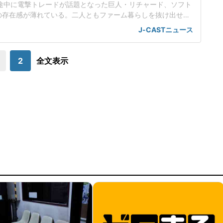
ン途中に電撃トレードが話題となった巨人・リチャード、ソフト
の存在感が薄れている。二人ともファーム暮らしを抜け出せな
トバンク在籍時にウエスタン・リーグで5年連続本塁打王に輝
J-CASTニュース
れ、秋広優人、大江竜聖と2対1のトレードで25年5月に巨人に
督の期待は大きく、77試合出場で打率.211、11本塁打、39
打点をマークした。
2
全文表示