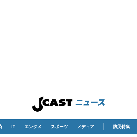
済
IT
エンタメ
スポーツ
メディア
防災特集