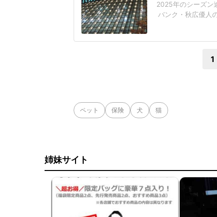
2025年のシーズ
バンク・秋広優人
いリチャードはソフ
いた長打力を評価さ
移籍。阿部慎之助前監
1
ペット
保険
犬
猫
姉妹サイト