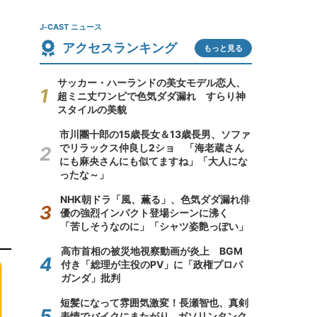
J-CAST ニュース
アクセスランキング
もっと見る
サッカー・ハーランドの美女モデル恋人、
超ミニ丈ワンピで色気ダダ漏れ すらり神
スタイルの美貌
市川團十郎の15歳長女＆13歳長男、ソファ
でリラックス仲良し2ショ 「海老蔵さん
にも麻央さんにも似てますね」「大人にな
ったな～」
NHK朝ドラ「風、薫る」、色気ダダ漏れ俳
優の強烈インパクト登場シーンに沸く
「苦しそうなのに」「シャツ姿艶っぽい」
高市首相の被災地視察動画が炎上 BGM
付き「総理が主役のPV」に「政権プロパ
ガンダ」批判
短髪になって雰囲気激変！長瀬智也、真剣
表情でバイクにまたがり...ガソリンタンク