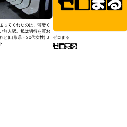
送ってくれたのは、薄暗く
い無人駅。私は切符を買お
ど(山形県・20代女性)|J
ゼロまる
ト