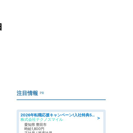
由
注目情報
PR
2026年転職応援キャンペーン!入社特典58万円/デンソーで働こう!自動車工場で小型部品の検査業務 denso aichi
＞
株式会社テクノスマイル
愛知県 豊田市
時給1,800円
正社員 / 派遣社員