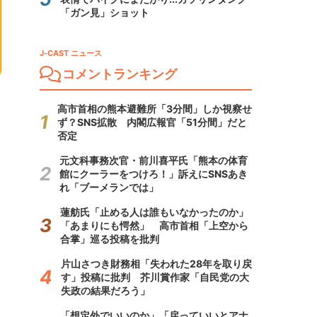
「ガン見」ショット
J-CAST ニュース
コメントランキング
高市首相の熊本避難所「3分間」しか視察せ
ず？SNS拡散 内閣広報官「51分間」だと
否定
元文科事務次官・前川喜平氏「熊本の体育
館にクーラーをつけろ！」訴えにSNSあき
れ「ブーメランでは」
蓮舫氏「止める人は誰もいなかったのか」
「あまりにも愕然」 高市首相「上空から
合掌」巡る投稿を批判
片山さつき財務相「失われた28年を取り戻
す」投稿に批判 芥川賞作家「自民党の大
失政の結果だろう」
「想定外でいいのか」「戻っていいとアナ