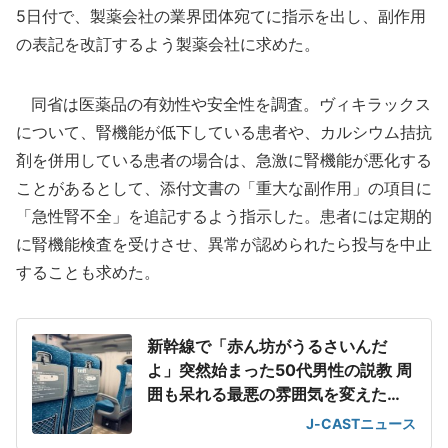
5日付で、製薬会社の業界団体宛てに指示を出し、副作用
の表記を改訂するよう製薬会社に求めた。
同省は医薬品の有効性や安全性を調査。ヴィキラックス
について、腎機能が低下している患者や、カルシウム拮抗
剤を併用している患者の場合は、急激に腎機能が悪化する
ことがあるとして、添付文書の「重大な副作用」の項目に
「急性腎不全」を追記するよう指示した。患者には定期的
に腎機能検査を受けさせ、異常が認められたら投与を中止
することも求めた。
新幹線で「赤ん坊がうるさいんだ
よ」突然始まった50代男性の説教 周
囲も呆れる最悪の雰囲気を変えた
「一喝」
J-CASTニュース