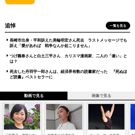
追悼
一覧を見る
長崎市出身・平和訴えた美輪明宏さん死去 ラストメッセージでも
訴え「愛があれば 戦争なんか起こりません」
つげ義春さんと白土三平さん カリスマ漫画家、二人の「違い」と
は？
死去した丹羽宇一郎さんは、経済界有数の読書家だった 『死ぬほ
ど読書』ベストセラーに
動画で見る
画像で見る