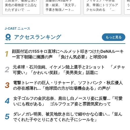
三田寛子、優雅な淡い
加藤茶の45歳年下
フィギュア・中井亜
制
黄色の着物姿で上品な
妻・綾菜、「美文字」
美、華麗にトリプルア
う
たたずまいで ...
手書き勉強ノート...
クセル決める 「...
一
J-CAST ニュース
アクセスランキング
もっと見る
顔面付近の155キロ直球にヘルメット叩きつけたDeNAルーキ
ー宮下朝陽に擁護の声 「負けん気必要」と球団OB
元卓球・石川佳純、イケメン陸上選手と2ショット 「メチャ
可愛い」「かわいい笑顔」「美男美女」話題に
電撃トレードの巨人・リチャード、ソフトバンク・秋広優人
の存在感薄れ...「他球団の方が出場機会ある」の声が
女子ゴルフの金沢志奈、肩出し白ノースリ姿に反響...「可愛
いにも程がある」 ゴルフウェア姿と雰囲気変わって
ダレノガレ明美、被災地炊き出しで細やかな心遣い...「並ん
でくれた子やとりにきてくれた子にシールを」