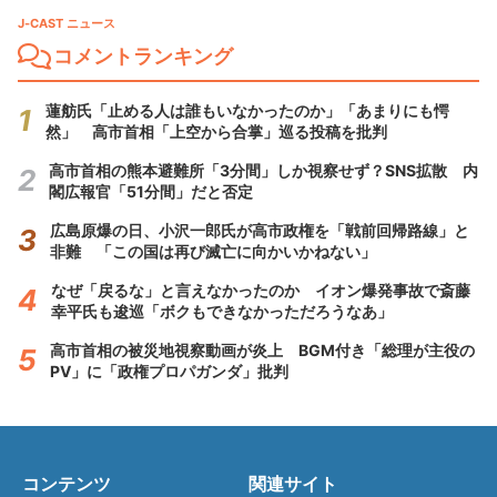
J-CAST ニュース
コメントランキング
蓮舫氏「止める人は誰もいなかったのか」「あまりにも愕
然」 高市首相「上空から合掌」巡る投稿を批判
高市首相の熊本避難所「3分間」しか視察せず？SNS拡散 内
閣広報官「51分間」だと否定
広島原爆の日、小沢一郎氏が高市政権を「戦前回帰路線」と
非難 「この国は再び滅亡に向かいかねない」
なぜ「戻るな」と言えなかったのか イオン爆発事故で斎藤
幸平氏も逡巡「ボクもできなかっただろうなあ」
高市首相の被災地視察動画が炎上 BGM付き「総理が主役の
PV」に「政権プロパガンダ」批判
コンテンツ
関連サイト