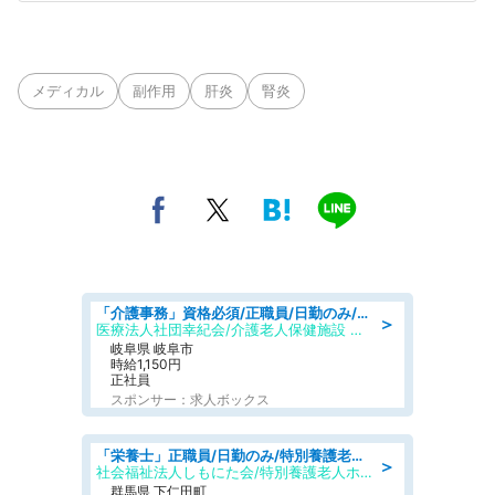
メディカル
副作用
肝炎
腎炎
「介護事務」資格必須/正職員/日勤のみ/介護老人保健施設
＞
医療法人社団幸紀会/介護老人保健施設 グリーンビラ安江
岐阜県 岐阜市
時給1,150円
正社員
スポンサー：求人ボックス
「栄養士」正職員/日勤のみ/特別養護老人ホーム
＞
社会福祉法人しもにた会/特別養護老人ホーム かぶらの里
群馬県 下仁田町