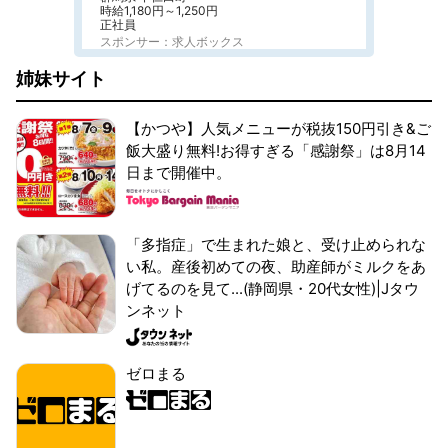
時給1,180円～1,250円
正社員
スポンサー：求人ボックス
姉妹サイト
【かつや】人気メニューが税抜150円引き&ご
飯大盛り無料!お得すぎる「感謝祭」は8月14
日まで開催中。
「多指症」で生まれた娘と、受け止められな
い私。産後初めての夜、助産師がミルクをあ
げてるのを見て...(静岡県・20代女性)|Jタウ
ンネット
ゼロまる