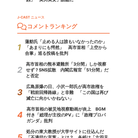
J-CAST ニュース
コメントランキング
蓮舫氏「止める人は誰もいなかったのか」
「あまりにも愕然」 高市首相「上空から
合掌」巡る投稿を批判
高市首相の熊本避難所「3分間」しか視察
せず？SNS拡散 内閣広報官「51分間」だ
と否定
広島原爆の日、小沢一郎氏が高市政権を
「戦前回帰路線」と非難 「この国は再び
滅亡に向かいかねない」
高市首相の被災地視察動画が炎上 BGM
付き「総理が主役のPV」に「政権プロパ
ガンダ」批判
処分の東大教授が大学サイトに仕込んだ
「不適切な言葉」とは？ 各紙は「六四天