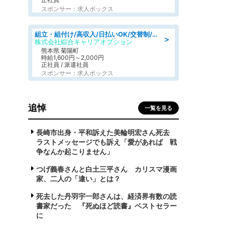
スポンサー：求人ボックス
組立・組付け/高収入/日払いOK/交替制/20・30・40代活躍中/製造 工場
＞
株式会社綜合キャリアオプション
熊本県 菊陽町
時給1,600円～2,000円
正社員 / 派遣社員
スポンサー：求人ボックス
追悼
一覧を見る
長崎市出身・平和訴えた美輪明宏さん死去
ラストメッセージでも訴え「愛があれば 戦
争なんか起こりません」
つげ義春さんと白土三平さん カリスマ漫画
家、二人の「違い」とは？
死去した丹羽宇一郎さんは、経済界有数の読
書家だった 『死ぬほど読書』ベストセラー
に