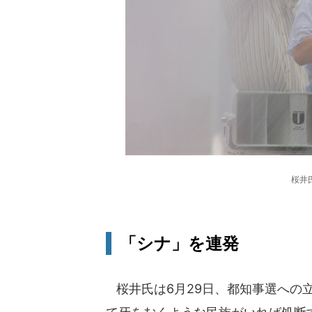
桜井
「シナ」を連発
桜井氏は6月29日、都知事選への