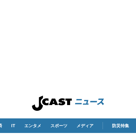
済
IT
エンタメ
スポーツ
メディア
防災特集