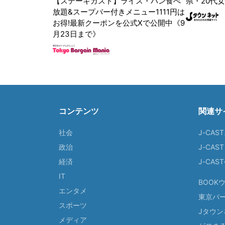
【ステーキガスト】ライス・パン食べ
県・20代女
放題&スープバー付きメニュー1111円は
お得!最新クーポンを公式Xで公開中《9
月23日まで》
コンテンツ
関連サ
社会
J-CAS
政治
J-CAS
経済
J-CA
IT
BOOK
エンタメ
東京バ
スポーツ
Jタウン
メディア