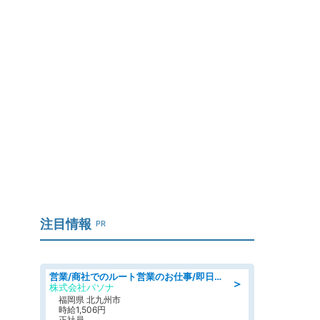
」
注目情報
PR
営業/商社でのルート営業のお仕事/即日勤務可/車通勤可/営業
＞
株式会社パソナ
福岡県 北九州市
時給1,506円
正社員