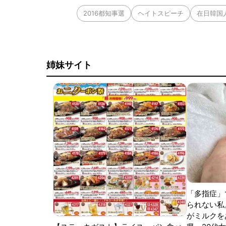
2016都知事選
ヘイトスピーチ
在日韓国
姉妹サイト
「多指症」
られない私
がミルクをあ