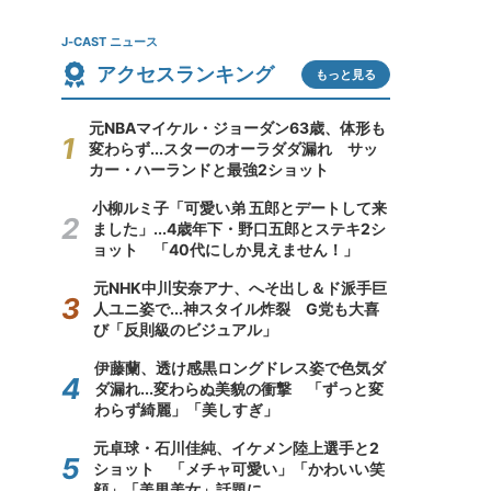
J-CAST ニュース
アクセスランキング
もっと見る
元NBAマイケル・ジョーダン63歳、体形も
変わらず...スターのオーラダダ漏れ サッ
カー・ハーランドと最強2ショット
小柳ルミ子「可愛い弟 五郎とデートして来
ました」...4歳年下・野口五郎とステキ2シ
ョット 「40代にしか見えません！」
元NHK中川安奈アナ、へそ出し＆ド派手巨
人ユニ姿で...神スタイル炸裂 G党も大喜
び「反則級のビジュアル」
伊藤蘭、透け感黒ロングドレス姿で色気ダ
ダ漏れ...変わらぬ美貌の衝撃 「ずっと変
わらず綺麗」「美しすぎ」
元卓球・石川佳純、イケメン陸上選手と2
ショット 「メチャ可愛い」「かわいい笑
顔」「美男美女」話題に