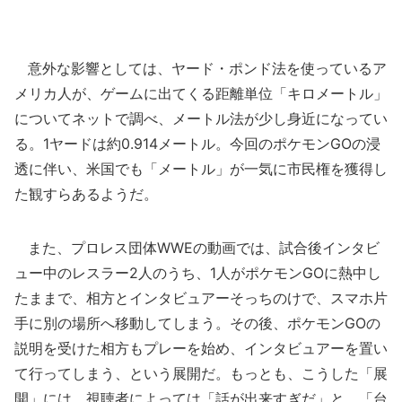
意外な影響としては、ヤード・ポンド法を使っているア
メリカ人が、ゲームに出てくる距離単位「キロメートル」
についてネットで調べ、メートル法が少し身近になってい
る。1ヤードは約0.914メートル。今回のポケモンGOの浸
透に伴い、米国でも「メートル」が一気に市民権を獲得し
た観すらあるようだ。
また、プロレス団体WWEの動画では、試合後インタビ
ュー中のレスラー2人のうち、1人がポケモンGOに熱中し
たままで、相方とインタビュアーそっちのけで、スマホ片
手に別の場所へ移動してしまう。その後、ポケモンGOの
説明を受けた相方もプレーを始め、インタビュアーを置い
て行ってしまう、という展開だ。もっとも、こうした「展
開」には、視聴者によっては「話が出来すぎだ」と、「台