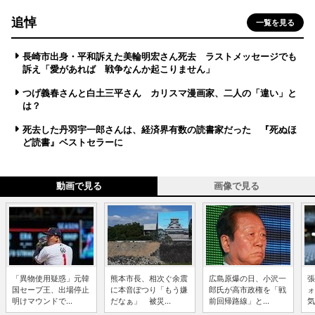
追悼
一覧を見る
長崎市出身・平和訴えた美輪明宏さん死去 ラストメッセージでも
訴え「愛があれば 戦争なんか起こりません」
つげ義春さんと白土三平さん カリスマ漫画家、二人の「違い」と
は？
死去した丹羽宇一郎さんは、経済界有数の読書家だった 『死ぬほ
ど読書』ベストセラーに
動画で見る
画像で見る
「異物使用疑惑」元韓
熊本市長、相次ぐ余震
広島原爆の日、小沢一
張
国セーブ王、出場停止
に本音ぽつり「もう嫌
郎氏が高市政権を「戦
ォ
明けマウンドで...
だなぁ」 被災...
前回帰路線」と...
気