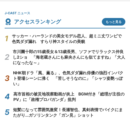
J-CAST ニュース
アクセスランキング
もっと見る
サッカー・ハーランドの美女モデル恋人、超ミニ丈ワンピで
色気ダダ漏れ すらり神スタイルの美貌
市川團十郎の15歳長女＆13歳長男、ソファでリラックス仲良
し2ショ 「海老蔵さんにも麻央さんにも似てますね」「大人
になったな～」
NHK朝ドラ「風、薫る」、色気ダダ漏れ俳優の強烈インパク
ト登場シーンに沸く 「苦しそうなのに」「シャツ姿艶っぽ
い」
高市首相の被災地視察動画が炎上 BGM付き「総理が主役の
PV」に「政権プロパガンダ」批判
短髪になって雰囲気激変！長瀬智也、真剣表情でバイクにま
たがり...ガソリンタンク「ガン見」ショット