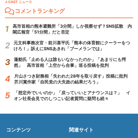
J-CAST ニュース
コメントランキング
高市首相の熊本避難所「3分間」しか視察せず？SNS拡散 内
閣広報官「51分間」だと否定
元文科事務次官・前川喜平氏「熊本の体育館にクーラーをつ
けろ！」訴えにSNSあきれ「ブーメランでは」
蓮舫氏「止める人は誰もいなかったのか」「あまりにも愕
然」 高市首相「上空から合掌」巡る投稿を批判
片山さつき財務相「失われた28年を取り戻す」投稿に批判
芥川賞作家「自民党の大失政の結果だろう」
「想定外でいいのか」「戻っていいとアナウンスは？」 イ
オン社長会見でのしつこい記者質問に疑問も続々
コンテンツ
関連サイト