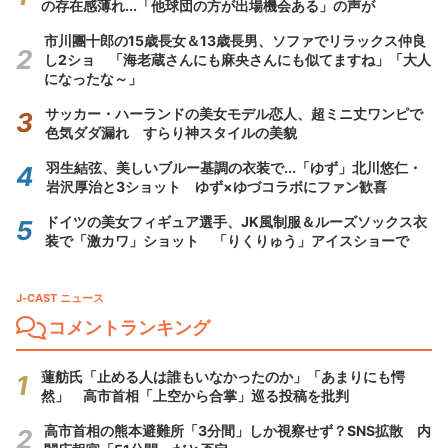
の存在感薄れ...「他球団の方が出場機会ある」の声が
市川團十郎の15歳長女＆13歳長男、ソファでリラックス仲良
し2ショ 「海老蔵さんにも麻央さんにも似てますね」「大人
になったな～」
サッカー・ハーランドの美女モデル恋人、超ミニ丈ワンピで
色気ダダ漏れ すらり神スタイルの美貌
羽生結弦、美しいブルー基調の衣装で...「ゆず」北川悠仁・
岩沢厚治と3ショット ゆず×ゆづコラボにファン歓喜
ドイツの美女フィギュア選手、JK風制服＆ルーズソックス衣
装で「激カワ」ショット 「りくりゅう」アイスショーで
J-CAST ニュース
コメントランキング
蓮舫氏「止める人は誰もいなかったのか」「あまりにも愕
然」 高市首相「上空から合掌」巡る投稿を批判
高市首相の熊本避難所「3分間」しか視察せず？SNS拡散 内