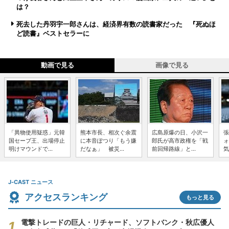
は？
死去した丹羽宇一郎さんは、経済界有数の読書家だった 『死ぬほ
ど読書』ベストセラーに
動画で見る
画像で見る
「異物使用疑惑」元韓
熊本市長、相次ぐ余震
広島原爆の日、小沢一
張
国セーブ王、出場停止
に本音ぽつり「もう嫌
郎氏が高市政権を「戦
ォ
明けマウンドで...
だなぁ」 被災...
前回帰路線」と...
気
J-CAST ニュース
アクセスランキング
もっと見る
電撃トレードの巨人・リチャード、ソフトバンク・秋広優人