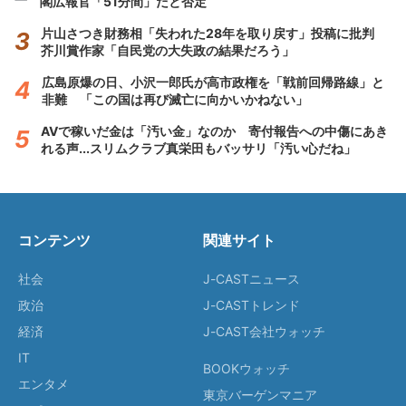
閣広報官「51分間」だと否定
片山さつき財務相「失われた28年を取り戻す」投稿に批判
芥川賞作家「自民党の大失政の結果だろう」
広島原爆の日、小沢一郎氏が高市政権を「戦前回帰路線」と
非難 「この国は再び滅亡に向かいかねない」
AVで稼いだ金は「汚い金」なのか 寄付報告への中傷にあき
れる声...スリムクラブ真栄田もバッサリ「汚い心だね」
コンテンツ
関連サイト
社会
J-CASTニュース
政治
J-CASTトレンド
経済
J-CAST会社ウォッチ
IT
BOOKウォッチ
エンタメ
東京バーゲンマニア