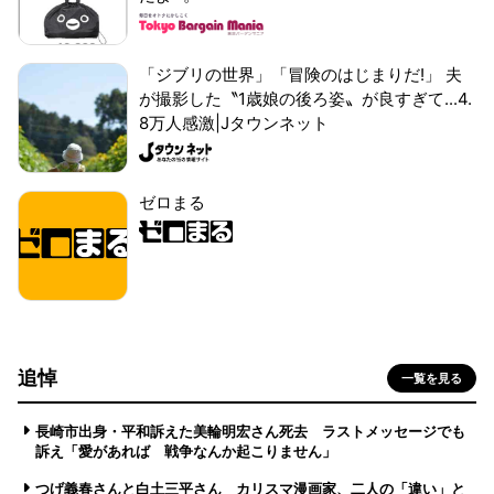
「ジブリの世界」「冒険のはじまりだ!」 夫
が撮影した〝1歳娘の後ろ姿〟が良すぎて...4.
8万人感激|Jタウンネット
ゼロまる
追悼
一覧を見る
長崎市出身・平和訴えた美輪明宏さん死去 ラストメッセージでも
訴え「愛があれば 戦争なんか起こりません」
つげ義春さんと白土三平さん カリスマ漫画家、二人の「違い」と