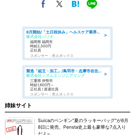
8月開始/「土日祝休み」ヘルスケア業界の産業保健師/高時給/未経験OK/要資格:保健師、正看護師
＞
株式会社パソナ
福岡県 福岡市
時給2,300円
正社員
スポンサー：求人ボックス
製造「組立・加工」/鳥羽市・志摩市在住者も活躍中土日休み 製造サポート
＞
株式会社シスムエンジニアリング
三重県 伊勢市
時給1,600円～
正社員 / 派遣社員
スポンサー：求人ボックス
姉妹サイト
Suicaのペンギン"夏のラッキーバッグ"が8月
8日に発売。Pensta史上最も豪華な7点入り
だよ~。