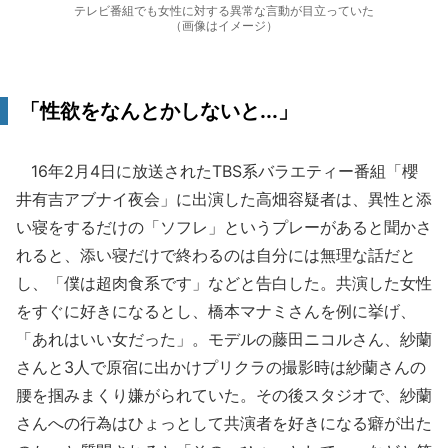
テレビ番組でも女性に対する異常な言動が目立っていた
（画像はイメージ）
「性欲をなんとかしないと...」
16年2月4日に放送されたTBS系バラエティー番組「櫻
井有吉アブナイ夜会」に出演した高畑容疑者は、異性と添
い寝をするだけの「ソフレ」というプレーがあると聞かさ
れると、添い寝だけで終わるのは自分には無理な話だと
し、「僕は超肉食系です」などと告白した。共演した女性
をすぐに好きになるとし、橋本マナミさんを例に挙げ、
「あれはいい女だった」。モデルの藤田ニコルさん、紗蘭
さんと3人で原宿に出かけプリクラの撮影時は紗蘭さんの
腰を掴みまくり嫌がられていた。その後スタジオで、紗蘭
さんへの行為はひょっとして共演者を好きになる癖が出た