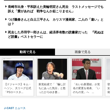
長崎市出身・平和訴えた美輪明宏さん死去 ラストメッセージでも
訴え「愛があれば 戦争なんか起こりません」
つげ義春さんと白土三平さん カリスマ漫画家、二人の「違い」と
は？
死去した丹羽宇一郎さんは、経済界有数の読書家だった 『死ぬほ
ど読書』ベストセラーに
動画で見る
画像で見る
【ドジャース】キム・
新党結成で「「騙し討
「れいわ新選組」が党
登
ヘソン、大リーグ公式
ちにあった気分」と怒
名の変更を発表、「い
女
「PSロースタ...
ったひろゆき妻...
のちの党」へ ...
発
J-CAST ニュース