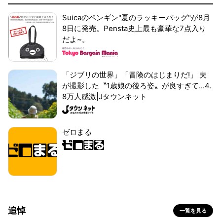
Suicaのペンギン"夏のラッキーバッグ"が8月
8日に発売。Pensta史上最も豪華な7点入り
だよ~。
「ジブリの世界」「冒険のはじまりだ!」 夫
が撮影した〝1歳娘の後ろ姿〟が良すぎて...4.
8万人感激|Jタウンネット
ゼロまる
追悼
一覧を見る