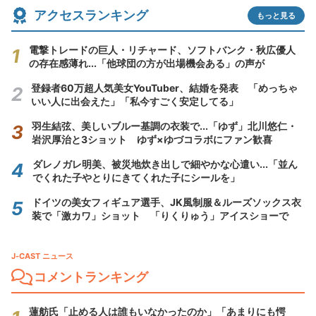
アクセスランキング
もっと見る
電撃トレードの巨人・リチャード、ソフトバンク・秋広優人
の存在感薄れ...「他球団の方が出場機会ある」の声が
登録者60万超人気美女YouTuber、結婚を発表 「めっちゃ
いい人に出会えた」「私今すごく安定してる」
羽生結弦、美しいブルー基調の衣装で...「ゆず」北川悠仁・
岩沢厚治と3ショット ゆず×ゆづコラボにファン歓喜
ダレノガレ明美、被災地炊き出しで細やかな心遣い...「並ん
でくれた子やとりにきてくれた子にシールを」
ドイツの美女フィギュア選手、JK風制服＆ルーズソックス衣
装で「激カワ」ショット 「りくりゅう」アイスショーで
J-CAST ニュース
コメントランキング
蓮舫氏「止める人は誰もいなかったのか」「あまりにも愕