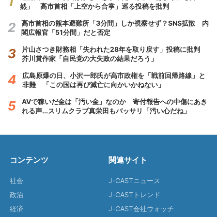
然」 高市首相「上空から合掌」巡る投稿を批判
高市首相の熊本避難所「3分間」しか視察せず？SNS拡散 内
閣広報官「51分間」だと否定
片山さつき財務相「失われた28年を取り戻す」投稿に批判
芥川賞作家「自民党の大失政の結果だろう」
広島原爆の日、小沢一郎氏が高市政権を「戦前回帰路線」と
非難 「この国は再び滅亡に向かいかねない」
AVで稼いだ金は「汚い金」なのか 寄付報告への中傷にあき
れる声...スリムクラブ真栄田もバッサリ「汚い心だね」
コンテンツ
関連サイト
社会
J-CASTニュース
政治
J-CASTトレンド
経済
J-CAST会社ウォッチ