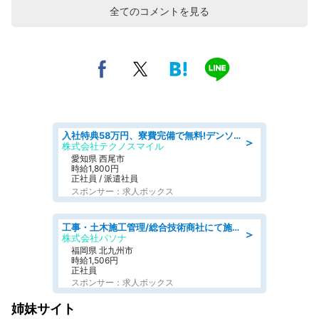
全てのコメントを見る
入社特典58万円、寮費完備で無料!デンソーで働こう!自動車工場で小型部品の検査業務 denso aichi
＞
株式会社テクノスマイル
愛知県 西尾市
時給1,800円
正社員 / 派遣社員
スポンサー：求人ボックス
工事・土木施工管理/総合技術商社にて施工管理のお仕事/即日勤務可/車通勤可/工事・土木施工管理/生産・品質管理
＞
株式会社パソナ
福岡県 北九州市
時給1,506円
正社員
スポンサー：求人ボックス
姉妹サイト