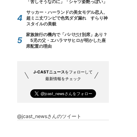
「苦しそうなのに」「シャツ姿艶っぽい」
サッカー・ハーランドの美女モデル恋人、
超ミニ丈ワンピで色気ダダ漏れ すらり神
スタイルの美貌
家族旅行の機内で「パパだけ別席」あり？
5児の父・エハラマサヒロが明かした座
席配置の理由
J-CASTニュース
をフォローして
最新情報をチェック
@jcast_newsさんのツイート