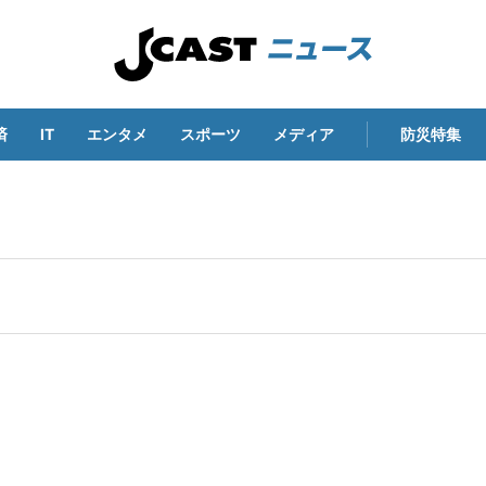
済
IT
エンタメ
スポーツ
メディア
防災特集