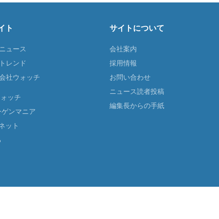
イト
サイトについて
Tニュース
会社案内
Tトレンド
採用情報
ST会社ウォッチ
お問い合わせ
ニュース読者投稿
ウォッチ
編集長からの手紙
ーゲンマニア
ネット
る