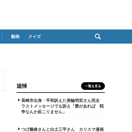
動画
クイズ
追悼
一覧を見る
長崎市出身・平和訴えた美輪明宏さん死去
ラストメッセージでも訴え「愛があれば 戦
争なんか起こりません」
つげ義春さんと白土三平さん カリスマ漫画