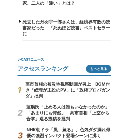
家、二人の「違い」とは？
死去した丹羽宇一郎さんは、経済界有数の読
書家だった 『死ぬほど読書』ベストセラー
に
J-CASTニュース
アクセスランキング
もっと見る
高市首相の被災地視察動画が炎上 BGM付
き「総理が主役のPV」に「政権プロパガン
ダ」批判
蓮舫氏「止める人は誰もいなかったのか」
「あまりにも愕然」 高市首相「上空から
合掌」巡る投稿を批判
NHK朝ドラ「風、薫る」、色気ダダ漏れ俳
優の強烈インパクト登場シーンに沸く