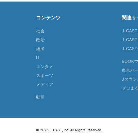
コンテンツ
関連サ
社会
J-CAS
政治
J-CAS
経済
J-CA
IT
BOOK
エンタメ
東京バ
スポーツ
Jタウン
メディア
ゼロま
動画
© 2026 J-CAST, Inc. All Rights Reserved.