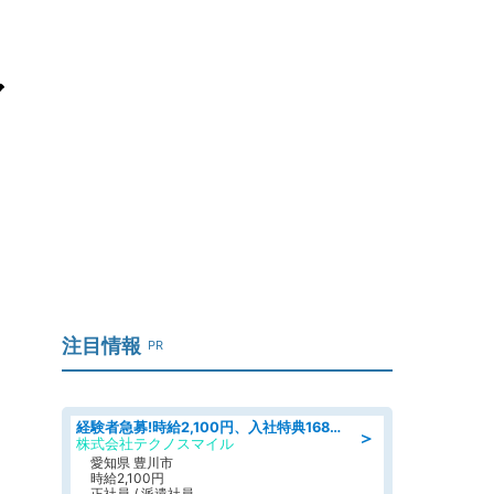
ア
注目情報
PR
経験者急募!時給2,100円、入社特典168万円の自動車製造業務/トヨタ自動車/tutumi
＞
株式会社テクノスマイル
愛知県 豊川市
時給2,100円
正社員 / 派遣社員