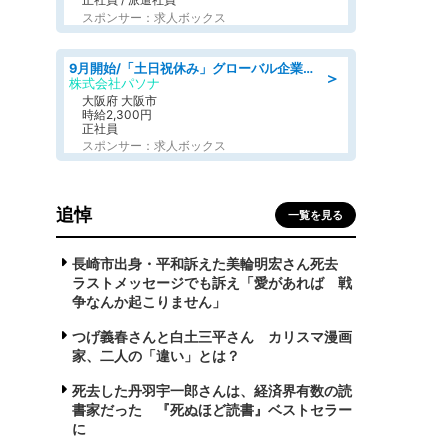
スポンサー：求人ボックス
9月開始/「土日祝休み」グローバル企業での産業保健のお仕事/保健師/高時給/残業なし/服装自由
＞
株式会社パソナ
大阪府 大阪市
時給2,300円
正社員
スポンサー：求人ボックス
追悼
一覧を見る
長崎市出身・平和訴えた美輪明宏さん死去
ラストメッセージでも訴え「愛があれば 戦
争なんか起こりません」
つげ義春さんと白土三平さん カリスマ漫画
家、二人の「違い」とは？
死去した丹羽宇一郎さんは、経済界有数の読
書家だった 『死ぬほど読書』ベストセラー
に