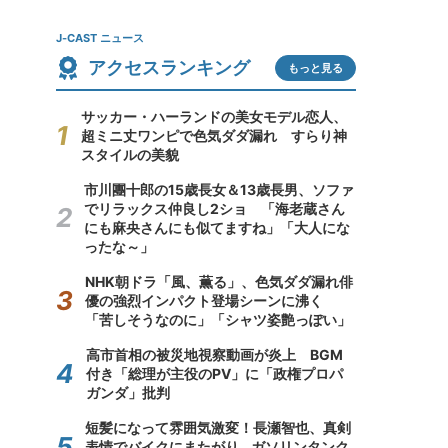
J-CAST ニュース
アクセスランキング
もっと見る
サッカー・ハーランドの美女モデル恋人、
超ミニ丈ワンピで色気ダダ漏れ すらり神
スタイルの美貌
市川團十郎の15歳長女＆13歳長男、ソファ
でリラックス仲良し2ショ 「海老蔵さん
にも麻央さんにも似てますね」「大人にな
ったな～」
NHK朝ドラ「風、薫る」、色気ダダ漏れ俳
優の強烈インパクト登場シーンに沸く
「苦しそうなのに」「シャツ姿艶っぽい」
高市首相の被災地視察動画が炎上 BGM
付き「総理が主役のPV」に「政権プロパ
ガンダ」批判
短髪になって雰囲気激変！長瀬智也、真剣
表情でバイクにまたがり...ガソリンタンク