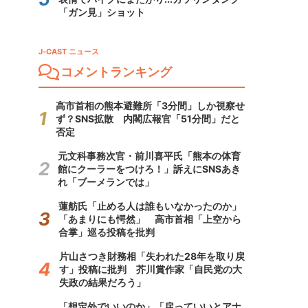
「ガン見」ショット
J-CAST ニュース
コメントランキング
高市首相の熊本避難所「3分間」しか視察せ
ず？SNS拡散 内閣広報官「51分間」だと
否定
元文科事務次官・前川喜平氏「熊本の体育
館にクーラーをつけろ！」訴えにSNSあき
れ「ブーメランでは」
蓮舫氏「止める人は誰もいなかったのか」
「あまりにも愕然」 高市首相「上空から
合掌」巡る投稿を批判
片山さつき財務相「失われた28年を取り戻
す」投稿に批判 芥川賞作家「自民党の大
失政の結果だろう」
「想定外でいいのか」「戻っていいとアナ