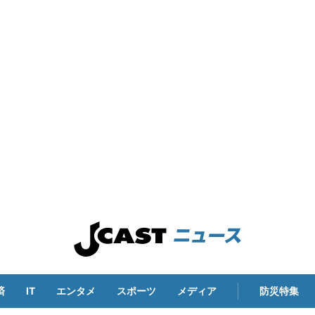
済
IT
エンタメ
スポーツ
メディア
防災特集