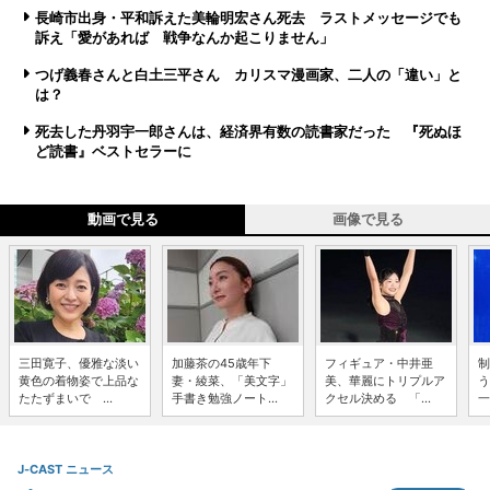
長崎市出身・平和訴えた美輪明宏さん死去 ラストメッセージでも
訴え「愛があれば 戦争なんか起こりません」
つげ義春さんと白土三平さん カリスマ漫画家、二人の「違い」と
は？
死去した丹羽宇一郎さんは、経済界有数の読書家だった 『死ぬほ
ど読書』ベストセラーに
動画で見る
画像で見る
三田寛子、優雅な淡い
加藤茶の45歳年下
フィギュア・中井亜
制
黄色の着物姿で上品な
妻・綾菜、「美文字」
美、華麗にトリプルア
う
たたずまいで ...
手書き勉強ノート...
クセル決める 「...
一
J-CAST ニュース