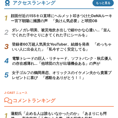
アクセスランキング
もっと見る
顔面付近の155キロ直球にヘルメット叩きつけたDeNAルーキ
ー宮下朝陽に擁護の声 「負けん気必要」と球団OB
ダレノガレ明美、被災地炊き出しで細やかな心遣い...「並ん
でくれた子やとりにきてくれた子にシールを」
登録者60万超人気美女YouTuber、結婚を発表 「めっちゃ
いい人に出会えた」「私今すごく安定してる」
電撃トレードの巨人・リチャード、ソフトバンク・秋広優人
の存在感薄れ...「他球団の方が出場機会ある」の声が
女子ゴルフの鶴岡果恋、オリックスのイケメン夫から貴重プ
レゼントに喜び 「感動をありがとう！！」
J-CAST ニュース
コメントランキング
蓮舫氏「止める人は誰もいなかったのか」「あまりにも愕