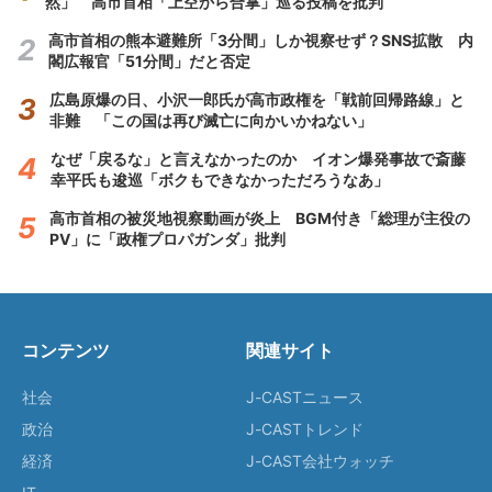
然」 高市首相「上空から合掌」巡る投稿を批判
高市首相の熊本避難所「3分間」しか視察せず？SNS拡散 内
閣広報官「51分間」だと否定
広島原爆の日、小沢一郎氏が高市政権を「戦前回帰路線」と
非難 「この国は再び滅亡に向かいかねない」
なぜ「戻るな」と言えなかったのか イオン爆発事故で斎藤
幸平氏も逡巡「ボクもできなかっただろうなあ」
高市首相の被災地視察動画が炎上 BGM付き「総理が主役の
PV」に「政権プロパガンダ」批判
コンテンツ
関連サイト
社会
J-CASTニュース
政治
J-CASTトレンド
経済
J-CAST会社ウォッチ