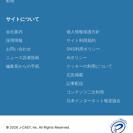
動画
サイトについて
会社案内
個人情報保護方針
採用情報
サイト利用規約
お問い合わせ
SNS利用ポリシー
ニュース読者投稿
AIポリシー
編集長からの手紙
クッキーの利用について
広告掲載
記事配信
コンテンツ二次利用
日本インターネット報道協会
© 2026 J-CAST, Inc. All Rights Reserved.