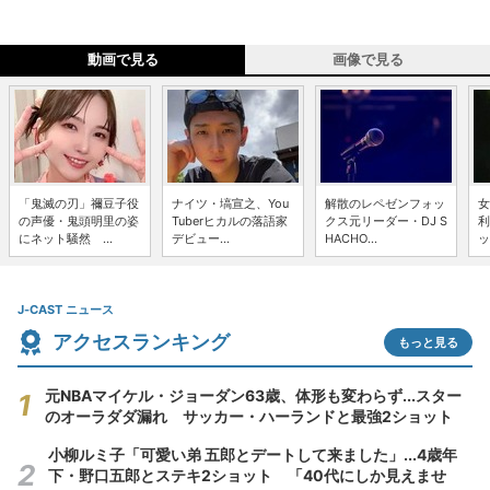
動画で見る
画像で見る
「鬼滅の刃」禰豆子役
ナイツ・塙宣之、You
解散のレペゼンフォッ
女
の声優・鬼頭明里の姿
Tuberヒカルの落語家
クス元リーダー・DJ S
利
にネット騒然 ...
デビュー...
HACHO...
ッ
J-CAST ニュース
アクセスランキング
もっと見る
元NBAマイケル・ジョーダン63歳、体形も変わらず...スター
のオーラダダ漏れ サッカー・ハーランドと最強2ショット
小柳ルミ子「可愛い弟 五郎とデートして来ました」...4歳年
下・野口五郎とステキ2ショット 「40代にしか見えませ