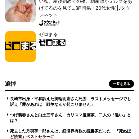
い私。産後初めての夜、助産師がミルクをあ
げてるのを見て...(静岡県・20代女性)|Jタウ
ンネット
ゼロまる
追悼
一覧を見る
長崎市出身・平和訴えた美輪明宏さん死去 ラストメッセージでも
訴え「愛があれば 戦争なんか起こりません」
つげ義春さんと白土三平さん カリスマ漫画家、二人の「違い」と
は？
死去した丹羽宇一郎さんは、経済界有数の読書家だった 『死ぬほ
ど読書』ベストセラーに