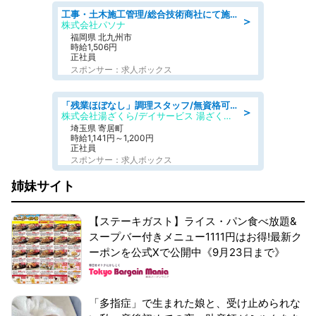
工事・土木施工管理/総合技術商社にて施工管理のお仕事/即日勤務可/車通勤可/工事・土木施工管理/生産・品質管理
＞
株式会社パソナ
福岡県 北九州市
時給1,506円
正社員
スポンサー：求人ボックス
「残業ほぼなし」調理スタッフ/無資格可/正職員/日勤のみ/デイサービス/社会保障完備
＞
株式会社湯ざくら/デイサービス 湯ざくらケアリゾート
埼玉県 寄居町
時給1,141円～1,200円
正社員
スポンサー：求人ボックス
姉妹サイト
【ステーキガスト】ライス・パン食べ放題&
スープバー付きメニュー1111円はお得!最新ク
ーポンを公式Xで公開中《9月23日まで》
「多指症」で生まれた娘と、受け止められな