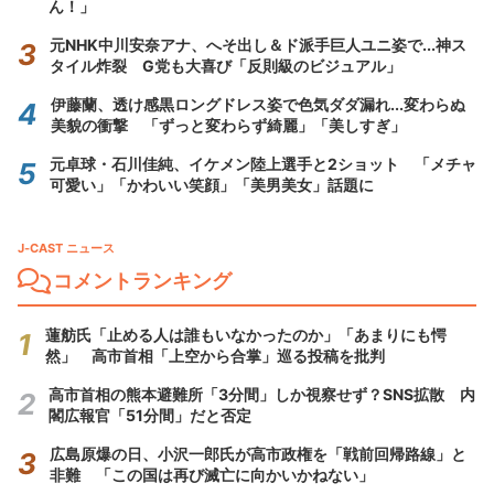
ん！」
元NHK中川安奈アナ、へそ出し＆ド派手巨人ユニ姿で...神ス
タイル炸裂 G党も大喜び「反則級のビジュアル」
伊藤蘭、透け感黒ロングドレス姿で色気ダダ漏れ...変わらぬ
美貌の衝撃 「ずっと変わらず綺麗」「美しすぎ」
元卓球・石川佳純、イケメン陸上選手と2ショット 「メチャ
可愛い」「かわいい笑顔」「美男美女」話題に
J-CAST ニュース
コメントランキング
蓮舫氏「止める人は誰もいなかったのか」「あまりにも愕
然」 高市首相「上空から合掌」巡る投稿を批判
高市首相の熊本避難所「3分間」しか視察せず？SNS拡散 内
閣広報官「51分間」だと否定
広島原爆の日、小沢一郎氏が高市政権を「戦前回帰路線」と
非難 「この国は再び滅亡に向かいかねない」