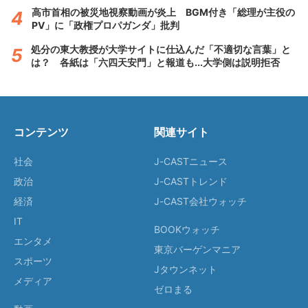
高市首相の被災地視察動画が炎上 BGM付き「総理が主役の
PV」に「政権プロパガンダ」批判
処分の東大教授が大学サイトに仕込んだ「不適切な言葉」と
は？ 各紙は「六四天安門」と報道も...大学側は説明拒否
コンテンツ
関連サイト
社会
J-CASTニュース
政治
J-CASTトレンド
経済
J-CAST会社ウォッチ
IT
BOOKウォッチ
エンタメ
東京バーゲンマニア
スポーツ
Jタウンネット
メディア
ゼロまる