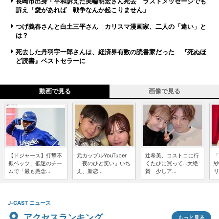
長崎市出身・平和訴えた美輪明宏さん死去 ラストメッセージでも
訴え「愛があれば 戦争なんか起こりません」
つげ義春さんと白土三平さん カリスマ漫画家、二人の「違い」と
は？
死去した丹羽宇一郎さんは、経済界有数の読書家だった 『死ぬほ
ど読書』ベストセラーに
動画で見る
画像で見る
【ドジャース】打撃不
元カップルYouTuber
辻希美、コストコに行
「
振ベッツ、低迷のチー
「夜のひと笑い」いち
くたびに買って...大絶
紗
ムで「最も懸念...
え、新恋...
賛 少しア...
リ
J-CAST ニュース
アクセスランキング
もっと見る