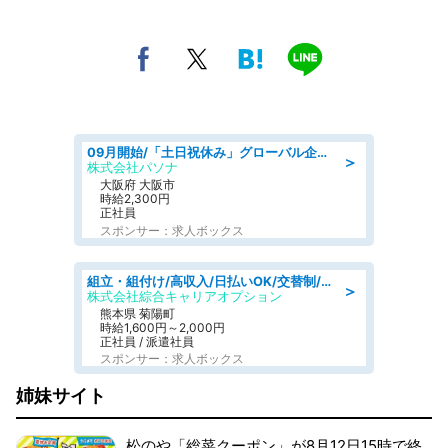
09月開始/「土日祝休み」グローバル企業での産業保健のお仕事/保健師/高時給/残業なし/服装自由
＞
株式会社パソナ
大阪府 大阪市
時給2,300円
正社員
スポンサー：求人ボックス
組立・組付け/高収入/日払いOK/交替制/20・30・40代活躍中/製造 工場
＞
株式会社綜合キャリアオプション
熊本県 菊陽町
時給1,600円～2,000円
正社員 / 派遣社員
スポンサー：求人ボックス
姉妹サイト
松のや「総菜クーポン」が8月12日15時で終