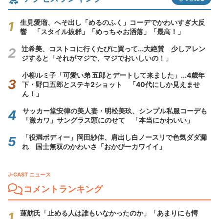
生見愛瑠、へそ出し「めるのふく」コーデでかわいすぎ大反
響 「スタイル抜群」「めっちゃお洒落」「最高！」
辻希美、コストコに行くたびに買って...大絶賛 少しアレン
ジすると「それがマジで、マジでおいしいの！」
小柳ルミ子「可愛い弟 五郎とデートして来ました」...4歳年
下・野口五郎とステキ2ショット 「40代にしか見えませ
ん！」
サッカー堂安律の美人妻・明松美玖、シンプル私服コーデも
「激カワ」サングラス頭にのせて 「本当にかわいい」
「役満ボディー」岡田紗佳、肩出し白ノースリで色気ダダ漏
れ 国士無双のかわいさ「おかぴーカワイイ」
J-CAST ニュース
コメントランキング
蓮舫氏「止める人は誰もいなかったのか」「あまりにも愕