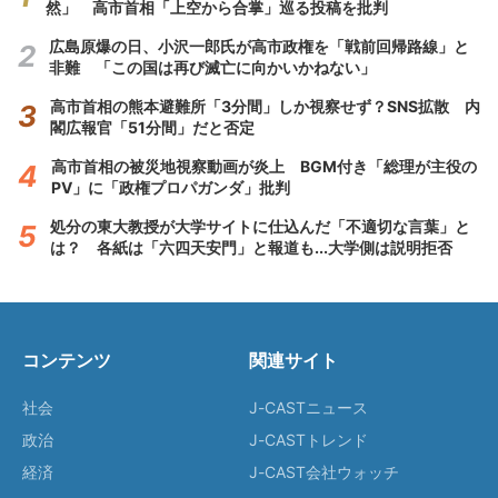
然」 高市首相「上空から合掌」巡る投稿を批判
広島原爆の日、小沢一郎氏が高市政権を「戦前回帰路線」と
非難 「この国は再び滅亡に向かいかねない」
高市首相の熊本避難所「3分間」しか視察せず？SNS拡散 内
閣広報官「51分間」だと否定
高市首相の被災地視察動画が炎上 BGM付き「総理が主役の
PV」に「政権プロパガンダ」批判
処分の東大教授が大学サイトに仕込んだ「不適切な言葉」と
は？ 各紙は「六四天安門」と報道も...大学側は説明拒否
コンテンツ
関連サイト
社会
J-CASTニュース
政治
J-CASTトレンド
経済
J-CAST会社ウォッチ