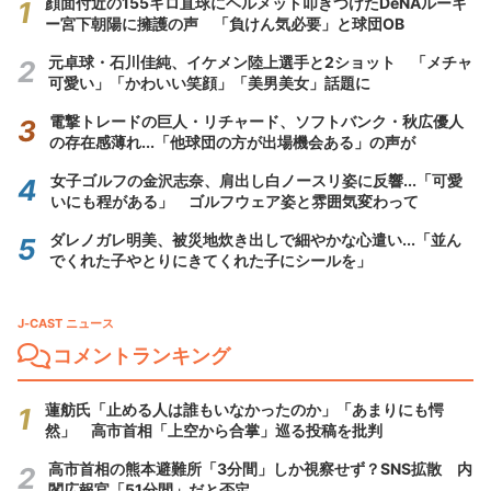
顔面付近の155キロ直球にヘルメット叩きつけたDeNAルーキ
ー宮下朝陽に擁護の声 「負けん気必要」と球団OB
元卓球・石川佳純、イケメン陸上選手と2ショット 「メチャ
可愛い」「かわいい笑顔」「美男美女」話題に
電撃トレードの巨人・リチャード、ソフトバンク・秋広優人
の存在感薄れ...「他球団の方が出場機会ある」の声が
女子ゴルフの金沢志奈、肩出し白ノースリ姿に反響...「可愛
いにも程がある」 ゴルフウェア姿と雰囲気変わって
ダレノガレ明美、被災地炊き出しで細やかな心遣い...「並ん
でくれた子やとりにきてくれた子にシールを」
J-CAST ニュース
コメントランキング
蓮舫氏「止める人は誰もいなかったのか」「あまりにも愕
然」 高市首相「上空から合掌」巡る投稿を批判
高市首相の熊本避難所「3分間」しか視察せず？SNS拡散 内
閣広報官「51分間」だと否定