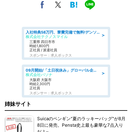
入社特典58万円、寮費完備で無料!デンソーで働こう!自動車工場で小型部品の検査業務 denso aichi
＞
株式会社テクノスマイル
三重県 四日市市
時給1,800円
正社員 / 派遣社員
スポンサー：求人ボックス
09月開始/「土日祝休み」グローバル企業での産業保健のお仕事/保健師/高時給/残業なし/服装自由
＞
株式会社パソナ
大阪府 大阪市
時給2,300円
正社員
スポンサー：求人ボックス
姉妹サイト
Suicaのペンギン"夏のラッキーバッグ"が8月
8日に発売。Pensta史上最も豪華な7点入り
だよ~。