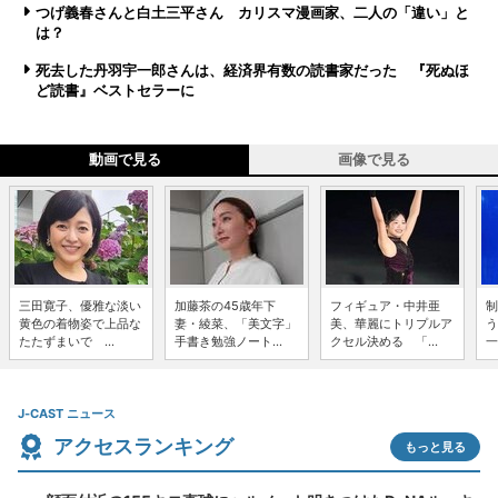
つげ義春さんと白土三平さん カリスマ漫画家、二人の「違い」と
は？
死去した丹羽宇一郎さんは、経済界有数の読書家だった 『死ぬほ
ど読書』ベストセラーに
動画で見る
画像で見る
三田寛子、優雅な淡い
加藤茶の45歳年下
フィギュア・中井亜
制
黄色の着物姿で上品な
妻・綾菜、「美文字」
美、華麗にトリプルア
う
たたずまいで ...
手書き勉強ノート...
クセル決める 「...
一
J-CAST ニュース
アクセスランキング
もっと見る