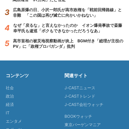
広島原爆の日、小沢一郎氏が高市政権を「戦前回帰路線」と
非難 「この国は再び滅亡に向かいかねない」
なぜ「戻るな」と言えなかったのか イオン爆発事故で斎藤
幸平氏も逡巡「ボクもできなかっただろうなあ」
高市首相の被災地視察動画が炎上 BGM付き「総理が主役の
PV」に「政権プロパガンダ」批判
コンテンツ
関連サイト
社会
J-CASTニュース
政治
J-CASTトレンド
経済
J-CAST会社ウォッチ
IT
BOOKウォッチ
エンタメ
東京バーゲンマニア