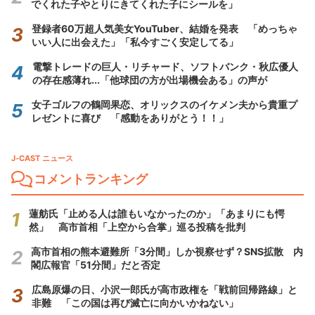
でくれた子やとりにきてくれた子にシールを」
登録者60万超人気美女YouTuber、結婚を発表 「めっちゃ
いい人に出会えた」「私今すごく安定してる」
電撃トレードの巨人・リチャード、ソフトバンク・秋広優人
の存在感薄れ...「他球団の方が出場機会ある」の声が
女子ゴルフの鶴岡果恋、オリックスのイケメン夫から貴重プ
レゼントに喜び 「感動をありがとう！！」
J-CAST ニュース
コメントランキング
蓮舫氏「止める人は誰もいなかったのか」「あまりにも愕
然」 高市首相「上空から合掌」巡る投稿を批判
高市首相の熊本避難所「3分間」しか視察せず？SNS拡散 内
閣広報官「51分間」だと否定
広島原爆の日、小沢一郎氏が高市政権を「戦前回帰路線」と
非難 「この国は再び滅亡に向かいかねない」