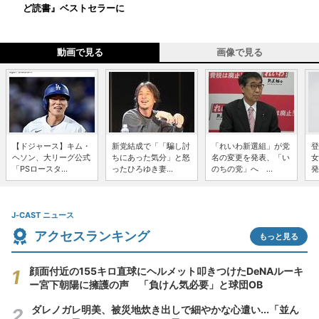
ど読書』ベストセラーに
動画で見る
画像で見る
【ドジャース】キム・
新党結成で「「騙し討
「れいわ新選組」が党
登
ヘソン、大リーグ公式
ちにあった気分」と怒
名の変更を発表、「い
女
「PSロースタ...
ったひろゆき妻...
のちの党」へ ...
発
J-CAST ニュース
アクセスランキング
もっと見る
顔面付近の155キロ直球にヘルメット叩きつけたDeNAルーキ
ー宮下朝陽に擁護の声 「負けん気必要」と球団OB
ダレノガレ明美、被災地炊き出しで細やかな心遣い...「並ん