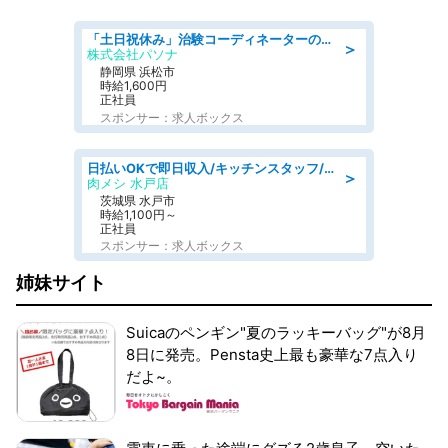
「土日祝休み」治験コーディネーターのお仕事/未経験OK
＞
株式会社パソナ
静岡県 浜松市
時給1,600円
正社員
スポンサー：求人ボックス
日払いOKで即日収入/キッチンスタッフ/デリバリー業務など、自己成長可能な幅広い仕事に挑戦!髪型自由&ピアス・ネイルOK/茨城県/水戸市
＞
肉メシ 水戸店
茨城県 水戸市
時給1,100円～
正社員
スポンサー：求人ボックス
姉妹サイト
Suicaのペンギン"夏のラッキーバッグ"が8月
8日に発売。Pensta史上最も豪華な7点入り
だよ~。