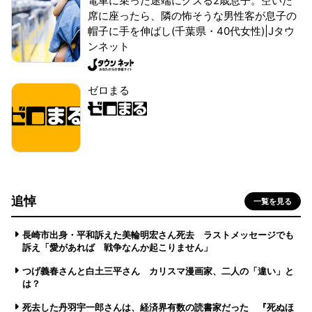
電車に乗った途端にグズる2歳息子。空いた
席に座ったら、隣の怖そうな男性客が息子の
帽子に手を伸ばし(千葉県・40代女性)|Jタウ
ンネット
ゼロまる
追悼
一覧を見る
長崎市出身・平和訴えた美輪明宏さん死去 ラストメッセージでも
訴え「愛があれば 戦争なんか起こりません」
つげ義春さんと白土三平さん カリスマ漫画家、二人の「違い」と
は？
死去した丹羽宇一郎さんは、経済界有数の読書家だった 『死ぬほ