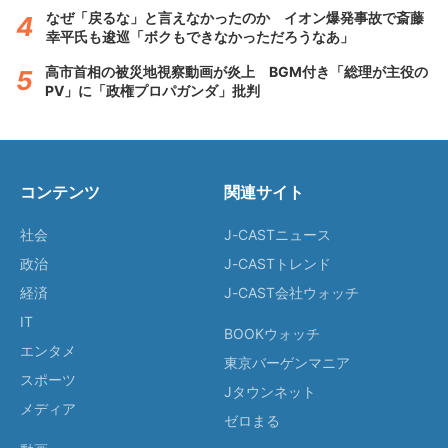
なぜ「戻るな」と言えなかったのか イオン爆発事故で斎藤
幸平氏も逡巡「ボクもできなかっただろうなあ」
高市首相の被災地視察動画が炎上 BGM付き「総理が主役の
PV」に「政権プロパガンダ」批判
コンテンツ
関連サイト
社会
J-CASTニュース
政治
J-CASTトレンド
経済
J-CAST会社ウォッチ
IT
BOOKウォッチ
エンタメ
東京バーゲンマニア
スポーツ
Jタウンネット
メディア
ゼロまる