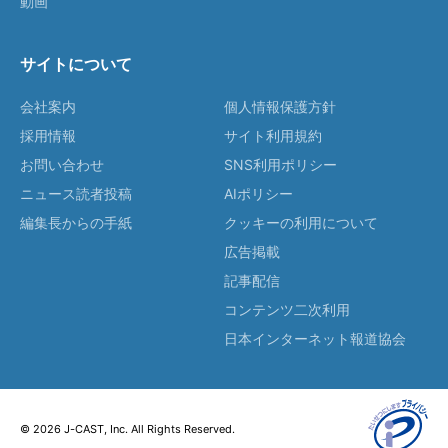
動画
サイトについて
会社案内
個人情報保護方針
採用情報
サイト利用規約
お問い合わせ
SNS利用ポリシー
ニュース読者投稿
AIポリシー
編集長からの手紙
クッキーの利用について
広告掲載
記事配信
コンテンツ二次利用
日本インターネット報道協会
© 2026 J-CAST, Inc. All Rights Reserved.