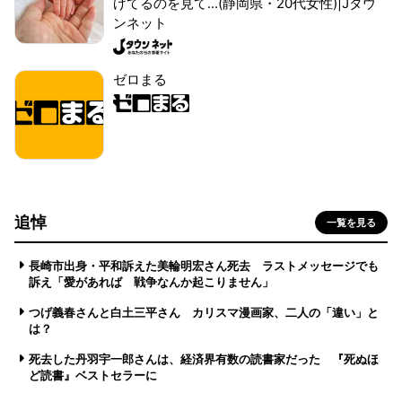
げてるのを見て...(静岡県・20代女性)|Jタウ
ンネット
ゼロまる
追悼
一覧を見る
長崎市出身・平和訴えた美輪明宏さん死去 ラストメッセージでも
訴え「愛があれば 戦争なんか起こりません」
つげ義春さんと白土三平さん カリスマ漫画家、二人の「違い」と
は？
死去した丹羽宇一郎さんは、経済界有数の読書家だった 『死ぬほ
ど読書』ベストセラーに