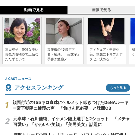
動画で見る
画像で見る
三田寛子、優雅な淡い
加藤茶の45歳年下
フィギュア・中井亜
制
黄色の着物姿で上品な
妻・綾菜、「美文字」
美、華麗にトリプルア
う
たたずまいで ...
手書き勉強ノート...
クセル決める 「...
一
J-CAST ニュース
アクセスランキング
もっと見る
顔面付近の155キロ直球にヘルメット叩きつけたDeNAルーキ
ー宮下朝陽に擁護の声 「負けん気必要」と球団OB
元卓球・石川佳純、イケメン陸上選手と2ショット 「メチャ
可愛い」「かわいい笑顔」「美男美女」話題に
電撃トレードの巨人・リチャード、ソフトバンク・秋広優人