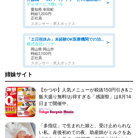
＞
デイサービス燈いろ
愛知県 幸田町
時給1,200円
正社員
スポンサー：求人ボックス
「土日祝休み」未経験OK医療機関での治験コーディネーターのお仕事
＞
株式会社パソナ
岡山県 岡山市
時給2,100円
正社員
スポンサー：求人ボックス
姉妹サイト
【かつや】人気メニューが税抜150円引き&ご
飯大盛り無料!お得すぎる「感謝祭」は8月14
日まで開催中。
「多指症」で生まれた娘と、受け止められな
い私。産後初めての夜、助産師がミルクをあ