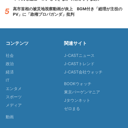
高市首相の被災地視察動画が炎上 BGM付き「総理が主役の
PV」に「政権プロパガンダ」批判
コンテンツ
関連サイト
社会
J-CASTニュース
政治
J-CASTトレンド
経済
J-CAST会社ウォッチ
IT
BOOKウォッチ
エンタメ
東京バーゲンマニア
スポーツ
Jタウンネット
メディア
ゼロまる
動画