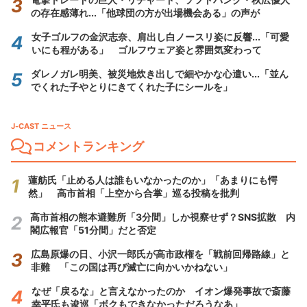
の存在感薄れ...「他球団の方が出場機会ある」の声が
女子ゴルフの金沢志奈、肩出し白ノースリ姿に反響...「可愛
いにも程がある」 ゴルフウェア姿と雰囲気変わって
ダレノガレ明美、被災地炊き出しで細やかな心遣い...「並ん
でくれた子やとりにきてくれた子にシールを」
J-CAST ニュース
コメントランキング
蓮舫氏「止める人は誰もいなかったのか」「あまりにも愕
然」 高市首相「上空から合掌」巡る投稿を批判
高市首相の熊本避難所「3分間」しか視察せず？SNS拡散 内
閣広報官「51分間」だと否定
広島原爆の日、小沢一郎氏が高市政権を「戦前回帰路線」と
非難 「この国は再び滅亡に向かいかねない」
なぜ「戻るな」と言えなかったのか イオン爆発事故で斎藤
幸平氏も逡巡「ボクもできなかっただろうなあ」