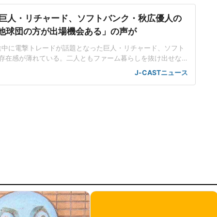
巨人・リチャード、ソフトバンク・秋広優人の
.「他球団の方が出場機会ある」の声が
ン途中に電撃トレードが話題となった巨人・リチャード、ソフト
存在感が薄れている。二人ともファーム暮らしを抜け出せな
トバンク在籍時にウエスタン・リーグで5年連続本塁打王に輝
J-CASTニュース
れ、秋広優人、大江竜聖と2対1のトレードで25年5月に巨人に
督の期待は大きく、77試合出場で打率.211、11本塁打、39