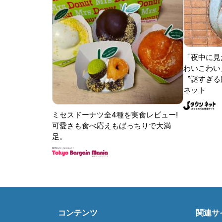
「夜中に見
わいこわい
〝謎すぎる顔
ネット
ミセスドーナツ全4種を実食レビュー!
可愛さも食べ応えもばっちりで大満
足。
コンテンツ
関連サ