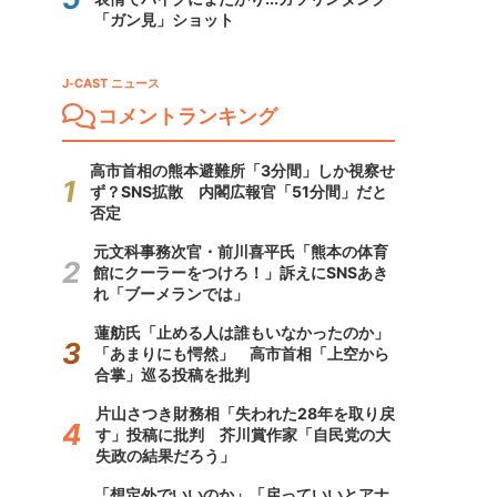
「ガン見」ショット
J-CAST ニュース
コメントランキング
高市首相の熊本避難所「3分間」しか視察せ
ず？SNS拡散 内閣広報官「51分間」だと
否定
元文科事務次官・前川喜平氏「熊本の体育
館にクーラーをつけろ！」訴えにSNSあき
れ「ブーメランでは」
蓮舫氏「止める人は誰もいなかったのか」
「あまりにも愕然」 高市首相「上空から
合掌」巡る投稿を批判
片山さつき財務相「失われた28年を取り戻
す」投稿に批判 芥川賞作家「自民党の大
失政の結果だろう」
「想定外でいいのか」「戻っていいとアナ