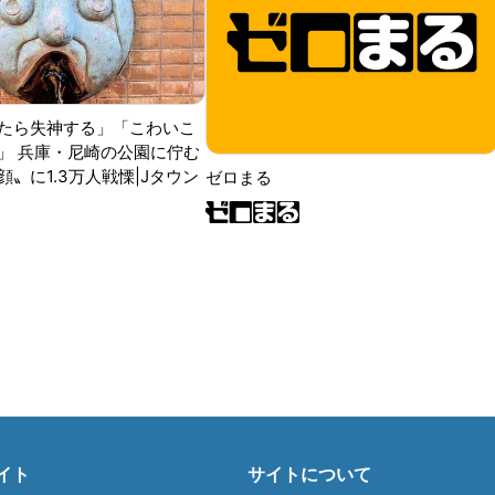
たら失神する」「こわいこ
」 兵庫・尼崎の公園に佇む
〟に1.3万人戦慄|Jタウン
ゼロまる
イト
サイトについて