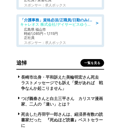
スポンサー：求人ボックス
「介護事務」資格必須/正職員/日勤のみ/デイサービス
＞
キャレオス 株式会社/デイサービスゆうゆう南本庄
広島県 福山市
時給1,085円～1,115円
正社員
スポンサー：求人ボックス
追悼
一覧を見る
長崎市出身・平和訴えた美輪明宏さん死去
ラストメッセージでも訴え「愛があれば 戦
争なんか起こりません」
つげ義春さんと白土三平さん カリスマ漫画
家、二人の「違い」とは？
死去した丹羽宇一郎さんは、経済界有数の読
書家だった 『死ぬほど読書』ベストセラー
に