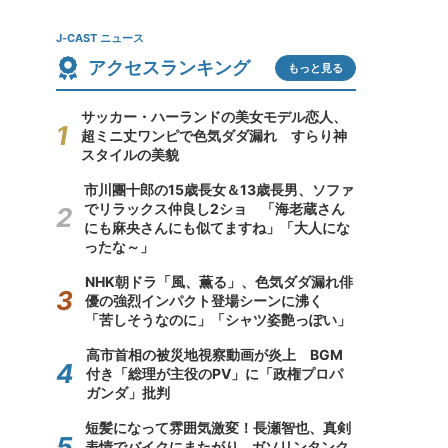
J-CAST ニュース
アクセスランキング
もっと見る
サッカー・ハーランドの美女モデル恋人、
超ミニ丈ワンピで色気ダダ漏れ すらり神
スタイルの美貌
市川團十郎の15歳長女＆13歳長男、ソファ
でリラックス仲良し2ショ 「海老蔵さん
にも麻央さんにも似てますね」「大人にな
ったな～」
NHK朝ドラ「風、薫る」、色気ダダ漏れ俳
優の強烈インパクト登場シーンに沸く
「苦しそうなのに」「シャツ姿艶っぽい」
高市首相の被災地視察動画が炎上 BGM
付き「総理が主役のPV」に「政権プロパ
ガンダ」批判
短髪になって雰囲気激変！長瀬智也、真剣
表情でバイクにまたがり...ガソリンタンク