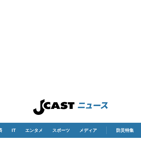
済
IT
エンタメ
スポーツ
メディア
防災特集