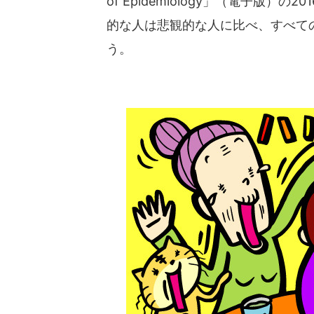
of Epidemiology」（電子版）
的な人は悲観的な人に比べ、すべて
う。