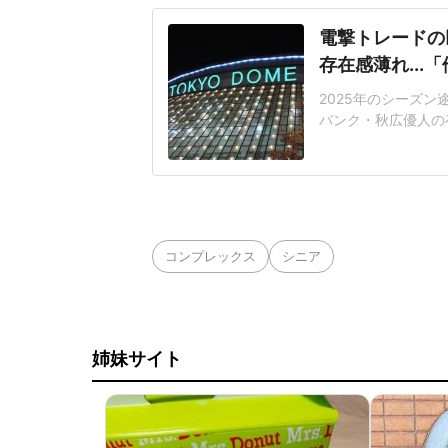
電撃トレードの
存在感薄れ..
2025年のシーズ
バンク・秋広優人の
いリチャードはソフ
いた長打力を評価さ
移籍。阿部慎之助前監
打点をマークした。
コンプレックス
シニア
姉妹サイト