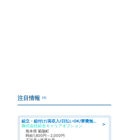
注目情報
PR
組立・組付け/高収入/日払いOK/寮費無料/交替制/20・30・40代活躍中
＞
株式会社綜合キャリアオプション
熊本県 菊陽町
時給1,600円～2,000円
正社員 / 派遣社員