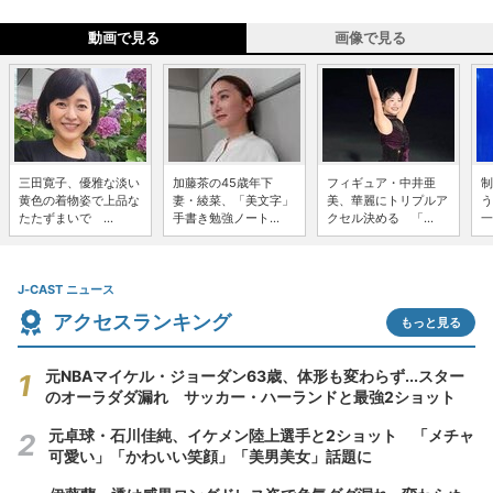
動画で見る
画像で見る
三田寛子、優雅な淡い
加藤茶の45歳年下
フィギュア・中井亜
制
黄色の着物姿で上品な
妻・綾菜、「美文字」
美、華麗にトリプルア
う
たたずまいで ...
手書き勉強ノート...
クセル決める 「...
一
J-CAST ニュース
アクセスランキング
もっと見る
元NBAマイケル・ジョーダン63歳、体形も変わらず...スター
のオーラダダ漏れ サッカー・ハーランドと最強2ショット
元卓球・石川佳純、イケメン陸上選手と2ショット 「メチャ
可愛い」「かわいい笑顔」「美男美女」話題に