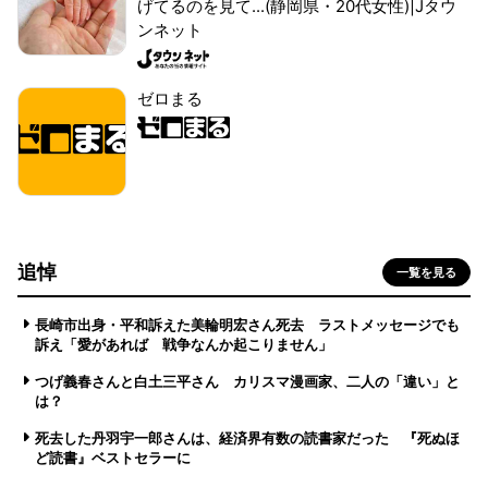
げてるのを見て...(静岡県・20代女性)|Jタウ
ンネット
ゼロまる
追悼
一覧を見る
長崎市出身・平和訴えた美輪明宏さん死去 ラストメッセージでも
訴え「愛があれば 戦争なんか起こりません」
つげ義春さんと白土三平さん カリスマ漫画家、二人の「違い」と
は？
死去した丹羽宇一郎さんは、経済界有数の読書家だった 『死ぬほ
ど読書』ベストセラーに