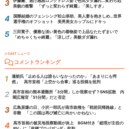
伊藤蘭、透け感黒ロングドレス姿で色気ダダ漏れ...変わらぬ
美貌の衝撃 「ずっと変わらず綺麗」「美しすぎ」
国際結婚のフェンシング松山恭助、美人妻を抱きしめ...世界
選手権のオフショット 美男美女カップルにドキっ
三田寛子、優雅な淡い黄色の着物姿で上品なたたずまいで
「めちゃくちゃ綺麗」「涼しげ」美貌ダダ漏れ
J-CAST ニュース
コメントランキング
蓮舫氏「止める人は誰もいなかったのか」「あまりにも愕
然」 高市首相「上空から合掌」巡る投稿を批判
高市首相の熊本避難所「3分間」しか視察せず？SNS拡散 内
閣広報官「51分間」だと否定
広島原爆の日、小沢一郎氏が高市政権を「戦前回帰路線」と
非難 「この国は再び滅亡に向かいかねない」
高市首相の被災地視察動画が炎上 BGM付き「総理が主役の
PV」に「政権プロパガンダ」批判