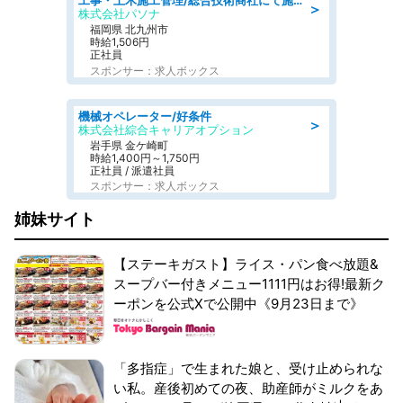
工事・土木施工管理/総合技術商社にて施工管理のお仕事/即日勤務可/車通勤可/工事・土木施工管理/生産・品質管理
＞
株式会社パソナ
福岡県 北九州市
時給1,506円
正社員
スポンサー：求人ボックス
機械オペレーター/好条件
＞
株式会社綜合キャリアオプション
岩手県 金ケ崎町
時給1,400円～1,750円
正社員 / 派遣社員
スポンサー：求人ボックス
姉妹サイト
【ステーキガスト】ライス・パン食べ放題&
スープバー付きメニュー1111円はお得!最新ク
ーポンを公式Xで公開中《9月23日まで》
「多指症」で生まれた娘と、受け止められな
い私。産後初めての夜、助産師がミルクをあ