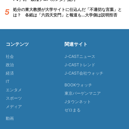
処分の東大教授が大学サイトに仕込んだ「不適切な言葉」と
は？ 各紙は「六四天安門」と報道も...大学側は説明拒否
コンテンツ
関連サイト
社会
J-CASTニュース
政治
J-CASTトレンド
経済
J-CAST会社ウォッチ
IT
BOOKウォッチ
エンタメ
東京バーゲンマニア
スポーツ
Jタウンネット
メディア
ゼロまる
動画