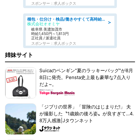
スポンサー：求人ボックス
梱包・仕分け・検品/働きやすくて高時給の仕分け作業長期休暇充実/残業なし
＞
株式会社オオミヤ
岐阜県 美濃加茂市
時給1,450円～1,813円
正社員 / 派遣社員
スポンサー：求人ボックス
姉妹サイト
Suicaのペンギン"夏のラッキーバッグ"が8月
8日に発売。Pensta史上最も豪華な7点入り
だよ~。
「ジブリの世界」「冒険のはじまりだ!」 夫
が撮影した〝1歳娘の後ろ姿〟が良すぎて...4.
8万人感激|Jタウンネット