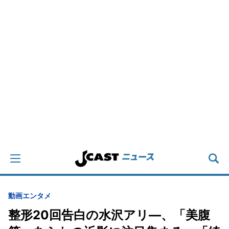
動画
エンタメ
整形20回告白の水沢アリ―、「美腹