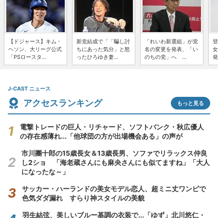
【ドジャース】キム・
新党結成で「「騙し討
「れいわ新選組」が党
登
ヘソン、大リーグ公式
ちにあった気分」と怒
名の変更を発表、「い
女
「PSロースタ...
ったひろゆき妻...
のちの党」へ ...
発
J-CAST ニュース
アクセスランキング
もっと見る
電撃トレードの巨人・リチャード、ソフトバンク・秋広優人
の存在感薄れ...「他球団の方が出場機会ある」の声が
市川團十郎の15歳長女＆13歳長男、ソファでリラックス仲良
し2ショ 「海老蔵さんにも麻央さんにも似てますね」「大人
になったな～」
サッカー・ハーランドの美女モデル恋人、超ミニ丈ワンピで
色気ダダ漏れ すらり神スタイルの美貌
羽生結弦、美しいブルー基調の衣装で...「ゆず」北川悠仁・