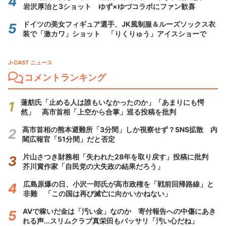
岩沢厚治と3ショット ゆず×ゆづコラボにファン歓喜
ドイツの美女フィギュア選手、JK風制服＆ルーズソックス衣
装で「激カワ」ショット 「りくりゅう」アイスショーで
J-CAST ニュース
コメントランキング
蓮舫氏「止める人は誰もいなかったのか」「あまりにも愕
然」 高市首相「上空から合掌」巡る投稿を批判
高市首相の熊本避難所「3分間」しか視察せず？SNS拡散 内
閣広報官「51分間」だと否定
片山さつき財務相「失われた28年を取り戻す」投稿に批判
芥川賞作家「自民党の大失政の結果だろう」
広島原爆の日、小沢一郎氏が高市政権を「戦前回帰路線」と
非難 「この国は再び滅亡に向かいかねない」
AVで稼いだ金は「汚い金」なのか 寄付報告への中傷にあき
れる声...スリムクラブ真栄田もバッサリ「汚い心だね」