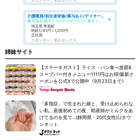
スポンサー：求人ボックス
介護職員/初任者研修/賞与あり/デイサービスの介護士/日勤のみ
＞
株式会社湯ざくら/デイサービス 湯ざくらケアリゾート
埼玉県 寄居町
時給1,141円～1,200円
正社員
スポンサー：求人ボックス
姉妹サイト
【ステーキガスト】ライス・パン食べ放題&
スープバー付きメニュー1111円はお得!最新ク
ーポンを公式Xで公開中《9月23日まで》
「多指症」で生まれた娘と、受け止められな
い私。産後初めての夜、助産師がミルクをあ
げてるのを見て...(静岡県・20代女性)|Jタウ
ンネット