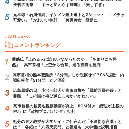
美貌の衝撃 「ずっと変わらず綺麗」「美しすぎ」
元卓球・石川佳純、イケメン陸上選手と2ショット 「メチャ
可愛い」「かわいい笑顔」「美男美女」話題に
J-CAST ニュース
コメントランキング
蓮舫氏「止める人は誰もいなかったのか」「あまりにも愕
然」 高市首相「上空から合掌」巡る投稿を批判
高市首相の熊本避難所「3分間」しか視察せず？SNS拡散 内
閣広報官「51分間」だと否定
広島原爆の日、小沢一郎氏が高市政権を「戦前回帰路線」と
非難 「この国は再び滅亡に向かいかねない」
高市首相の被災地視察動画が炎上 BGM付き「総理が主役の
PV」に「政権プロパガンダ」批判
処分の東大教授が大学サイトに仕込んだ「不適切な言葉」と
は？ 各紙は「六四天安門」と報道も...大学側は説明拒否