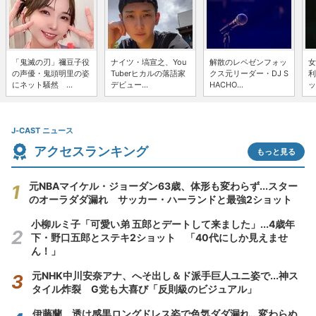
「鬼滅の刃」禰豆子役
ナイツ・塙宣之、You
解散のレペゼンフォッ
女
の声優・鬼頭明里の姿
Tuberヒカルの落語家
クス元リーダー・DJ S
利
にネット騒然 ...
デビュー...
HACHO...
ッ
J-CAST ニュース
アクセスランキング
もっと見る
元NBAマイケル・ジョーダン63歳、体形も変わらず...スター
のオーラダダ漏れ サッカー・ハーランドと最強2ショット
小柳ルミ子「可愛い弟 五郎とデートして来ました」...4歳年
下・野口五郎とステキ2ショット 「40代にしか見えませ
ん！」
元NHK中川安奈アナ、へそ出し＆ド派手巨人ユニ姿で...神ス
タイル炸裂 G党も大喜び「反則級のビジュアル」
伊藤蘭、透け感黒ロングドレス姿で色気ダダ漏れ...変わらぬ