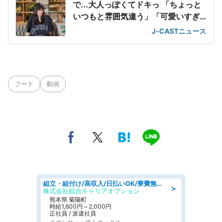
で...大人っぽくてドキっ 「ちょっと
いつもと雰囲気違う」「可愛いすぎ
て滅」
J-CASTニュース
フード
動画
組立・組付け/高収入/日払いOK/寮費無料/交替制/20・30・40代活躍中
＞
株式会社綜合キャリアオプション
熊本県 菊陽町
時給1,600円～2,000円
正社員 / 派遣社員