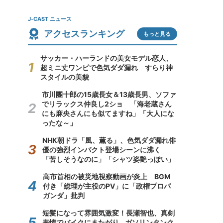
J-CAST ニュース
アクセスランキング
もっと見る
サッカー・ハーランドの美女モデル恋人、
超ミニ丈ワンピで色気ダダ漏れ すらり神
スタイルの美貌
市川團十郎の15歳長女＆13歳長男、ソファ
でリラックス仲良し2ショ 「海老蔵さん
にも麻央さんにも似てますね」「大人にな
ったな～」
NHK朝ドラ「風、薫る」、色気ダダ漏れ俳
優の強烈インパクト登場シーンに沸く
「苦しそうなのに」「シャツ姿艶っぽい」
高市首相の被災地視察動画が炎上 BGM
付き「総理が主役のPV」に「政権プロパ
ガンダ」批判
短髪になって雰囲気激変！長瀬智也、真剣
表情でバイクにまたがり...ガソリンタンク