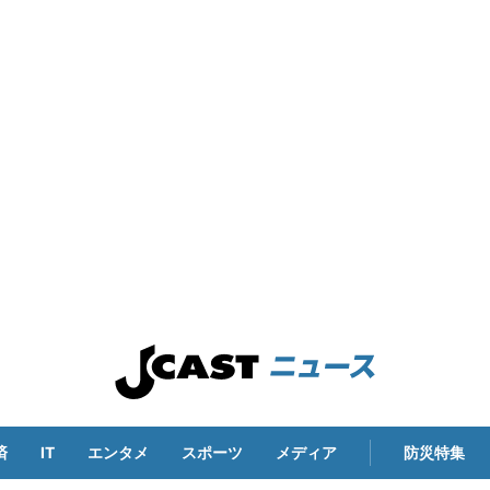
済
IT
エンタメ
スポーツ
メディア
防災特集