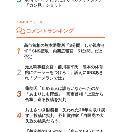
「ガン見」ショット
J-CAST ニュース
コメントランキング
高市首相の熊本避難所「3分間」しか視察せ
ず？SNS拡散 内閣広報官「51分間」だと
否定
元文科事務次官・前川喜平氏「熊本の体育
館にクーラーをつけろ！」訴えにSNSあき
れ「ブーメランでは」
蓮舫氏「止める人は誰もいなかったのか」
「あまりにも愕然」 高市首相「上空から
合掌」巡る投稿を批判
片山さつき財務相「失われた28年を取り戻
す」投稿に批判 芥川賞作家「自民党の大
失政の結果だろう」
「想定外でいいのか」「戻っていいとアナ