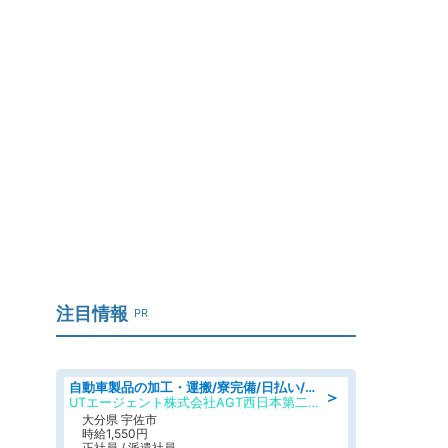
」
注目情報
PR
自動車製品の加工・運搬/寮完備/日払い/工場・製造
＞
UTエージェント株式会社AGT西日本第二CU
大分県 宇佐市
時給1,550円
正社員 / 派遣社員