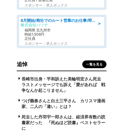
スポンサー：求人ボックス
8月開始/商社でのルート営業のお仕事/即日勤務可/車通勤可/営業
＞
株式会社パソナ
福岡県 北九州市
時給1,506円
正社員
スポンサー：求人ボックス
追悼
一覧を見る
長崎市出身・平和訴えた美輪明宏さん死去
ラストメッセージでも訴え「愛があれば 戦
争なんか起こりません」
つげ義春さんと白土三平さん カリスマ漫画
家、二人の「違い」とは？
死去した丹羽宇一郎さんは、経済界有数の読
書家だった 『死ぬほど読書』ベストセラー
に