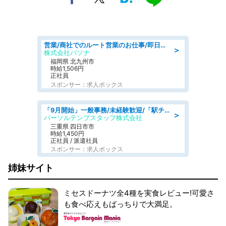
営業/商社でのルート営業のお仕事/即日勤務可/車通勤可/営業
＞
株式会社パソナ
福岡県 北九州市
時給1,506円
正社員
スポンサー：求人ボックス
「9月開始」一般事務/未経験歓迎/「駅チカ×18時まで!」残業なし部内の1人事務@1,450円
＞
パーソルテンプスタッフ株式会社
三重県 四日市市
時給1,450円
正社員 / 派遣社員
スポンサー：求人ボックス
姉妹サイト
ミセスドーナツ全4種を実食レビュー!可愛さ
も食べ応えもばっちりで大満足。