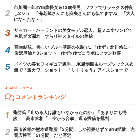
市川團十郎の15歳長女＆13歳長男、ソファでリラックス仲良
し2ショ 「海老蔵さんにも麻央さんにも似てますね」「大人
になったな～」
サッカー・ハーランドの美女モデル恋人、超ミニ丈ワンピで
色気ダダ漏れ すらり神スタイルの美貌
羽生結弦、美しいブルー基調の衣装で...「ゆず」北川悠仁・
岩沢厚治と3ショット ゆず×ゆづコラボにファン歓喜
ドイツの美女フィギュア選手、JK風制服＆ルーズソックス衣
装で「激カワ」ショット 「りくりゅう」アイスショーで
J-CAST ニュース
コメントランキング
蓮舫氏「止める人は誰もいなかったのか」「あまりにも愕
然」 高市首相「上空から合掌」巡る投稿を批判
高市首相の熊本避難所「3分間」しか視察せず？SNS拡散 内
閣広報官「51分間」だと否定