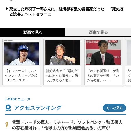
死去した丹羽宇一郎さんは、経済界有数の読書家だった 『死ぬほ
ど読書』ベストセラーに
動画で見る
画像で見る
【ドジャース】キム・
新党結成で「「騙し討
「れいわ新選組」が党
登
ヘソン、大リーグ公式
ちにあった気分」と怒
名の変更を発表、「い
女
「PSロースタ...
ったひろゆき妻...
のちの党」へ ...
発
J-CAST ニュース
アクセスランキング
もっと見る
電撃トレードの巨人・リチャード、ソフトバンク・秋広優人
の存在感薄れ...「他球団の方が出場機会ある」の声が