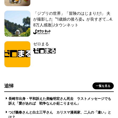
「ジブリの世界」「冒険のはじまりだ!」 夫
が撮影した〝1歳娘の後ろ姿〟が良すぎて...4.
8万人感激|Jタウンネット
ゼロまる
追悼
一覧を見る
長崎市出身・平和訴えた美輪明宏さん死去 ラストメッセージでも
訴え「愛があれば 戦争なんか起こりません」
つげ義春さんと白土三平さん カリスマ漫画家、二人の「違い」と
は？