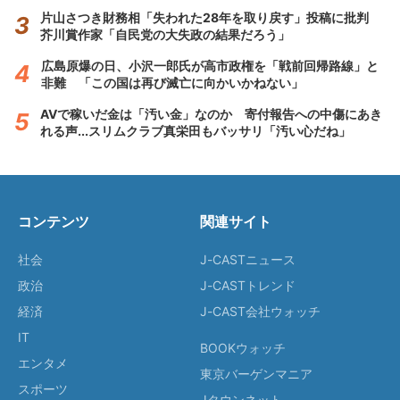
片山さつき財務相「失われた28年を取り戻す」投稿に批判
芥川賞作家「自民党の大失政の結果だろう」
広島原爆の日、小沢一郎氏が高市政権を「戦前回帰路線」と
非難 「この国は再び滅亡に向かいかねない」
AVで稼いだ金は「汚い金」なのか 寄付報告への中傷にあき
れる声...スリムクラブ真栄田もバッサリ「汚い心だね」
コンテンツ
関連サイト
社会
J-CASTニュース
政治
J-CASTトレンド
経済
J-CAST会社ウォッチ
IT
BOOKウォッチ
エンタメ
東京バーゲンマニア
スポーツ
Jタウンネット