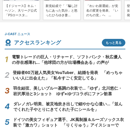
【ドジャース】キム・
新党結成で「「騙し討
「れいわ新選組」が党
登
ヘソン、大リーグ公式
ちにあった気分」と怒
名の変更を発表、「い
女
「PSロースタ...
ったひろゆき妻...
のちの党」へ ...
発
J-CAST ニュース
アクセスランキング
もっと見る
電撃トレードの巨人・リチャード、ソフトバンク・秋広優人
の存在感薄れ...「他球団の方が出場機会ある」の声が
登録者60万超人気美女YouTuber、結婚を発表 「めっちゃ
いい人に出会えた」「私今すごく安定してる」
羽生結弦、美しいブルー基調の衣装で...「ゆず」北川悠仁・
岩沢厚治と3ショット ゆず×ゆづコラボにファン歓喜
ダレノガレ明美、被災地炊き出しで細やかな心遣い...「並ん
でくれた子やとりにきてくれた子にシールを」
ドイツの美女フィギュア選手、JK風制服＆ルーズソックス衣
装で「激カワ」ショット 「りくりゅう」アイスショーで