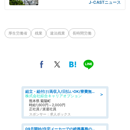
の教育の賜物」
J-CASTニュース
厚生労働省
残業
違法残業
長時間労働
組立・組付け/高収入/日払いOK/寮費無料/交替制/20・30・40代活躍中
＞
株式会社綜合キャリアオプション
熊本県 菊陽町
時給1,600円～2,000円
正社員 / 派遣社員
スポンサー：求人ボックス
09月開始/住宅メーカーでの総務事務のお仕事/駅近/車通勤可/一般事務/人事労務