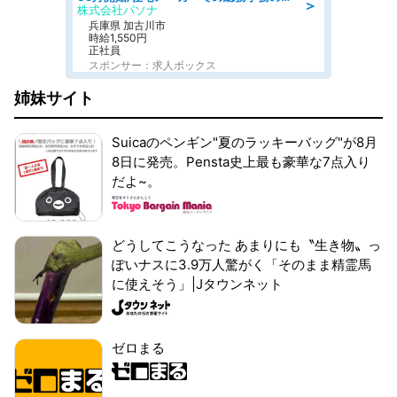
＞
株式会社パソナ
兵庫県 加古川市
時給1,550円
正社員
スポンサー：求人ボックス
姉妹サイト
Suicaのペンギン"夏のラッキーバッグ"が8月
8日に発売。Pensta史上最も豪華な7点入り
だよ~。
どうしてこうなった あまりにも〝生き物〟っ
ぽいナスに3.9万人驚がく「そのまま精霊馬
に使えそう」|Jタウンネット
ゼロまる