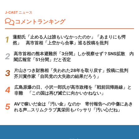
J-CAST ニュース
コメントランキング
蓮舫氏「止める人は誰もいなかったのか」「あまりにも愕
然」 高市首相「上空から合掌」巡る投稿を批判
高市首相の熊本避難所「3分間」しか視察せず？SNS拡散 内
閣広報官「51分間」だと否定
片山さつき財務相「失われた28年を取り戻す」投稿に批判
芥川賞作家「自民党の大失政の結果だろう」
広島原爆の日、小沢一郎氏が高市政権を「戦前回帰路線」と
非難 「この国は再び滅亡に向かいかねない」
AVで稼いだ金は「汚い金」なのか 寄付報告への中傷にあき
れる声...スリムクラブ真栄田もバッサリ「汚い心だね」