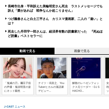
長崎市出身・平和訴えた美輪明宏さん死去 ラストメッセージでも
訴え「愛があれば 戦争なんか起こりません」
つげ義春さんと白土三平さん カリスマ漫画家、二人の「違い」と
は？
死去した丹羽宇一郎さんは、経済界有数の読書家だった 『死ぬほ
ど読書』ベストセラーに
動画で見る
画像で見る
「鬼滅の刃」禰豆子役
ナイツ・塙宣之、You
解散のレペゼンフォッ
女
の声優・鬼頭明里の姿
Tuberヒカルの落語家
クス元リーダー・DJ S
利
にネット騒然 ...
デビュー...
HACHO...
ッ
J-CAST ニュース