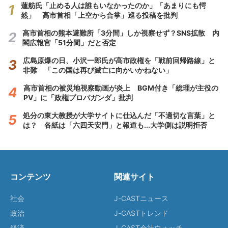
蓮舫氏「止める人は誰もいなかったのか」「あまりにも愕
然」 高市首相「上空から合掌」巡る投稿を批判
高市首相の熊本避難所「3分間」しか視察せず？SNS拡散 内
閣広報官「51分間」だと否定
広島原爆の日、小沢一郎氏が高市政権を「戦前回帰路線」と
非難 「この国は再び滅亡に向かいかねない」
高市首相の被災地視察動画が炎上 BGM付き「総理が主役の
PV」に「政権プロパガンダ」批判
処分の東大教授が大学サイトに仕込んだ「不適切な言葉」と
は？ 各紙は「六四天安門」と報道も...大学側は説明拒否
コンテンツ
関連サイト
社会
J-CASTニュース
政治
J-CASTトレンド
経済
J-CAST会社ウォッチ