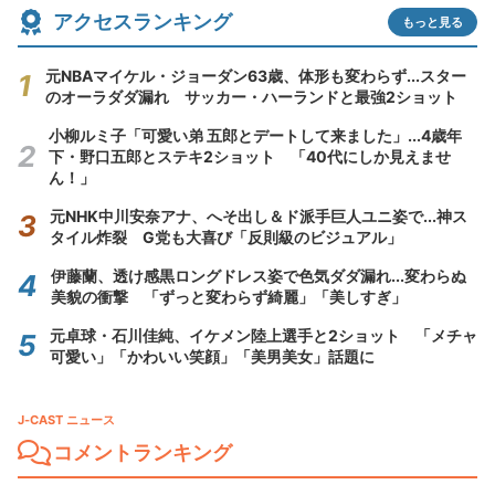
アクセスランキング
もっと見る
元NBAマイケル・ジョーダン63歳、体形も変わらず...スター
のオーラダダ漏れ サッカー・ハーランドと最強2ショット
小柳ルミ子「可愛い弟 五郎とデートして来ました」...4歳年
下・野口五郎とステキ2ショット 「40代にしか見えませ
ん！」
元NHK中川安奈アナ、へそ出し＆ド派手巨人ユニ姿で...神ス
タイル炸裂 G党も大喜び「反則級のビジュアル」
伊藤蘭、透け感黒ロングドレス姿で色気ダダ漏れ...変わらぬ
美貌の衝撃 「ずっと変わらず綺麗」「美しすぎ」
元卓球・石川佳純、イケメン陸上選手と2ショット 「メチャ
可愛い」「かわいい笑顔」「美男美女」話題に
J-CAST ニュース
コメントランキング