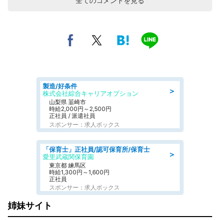
全てのコメントを見る
製造/好条件
＞
株式会社綜合キャリアオプション
山梨県 韮崎市
時給2,000円～2,500円
正社員 / 派遣社員
スポンサー：求人ボックス
「保育士」正社員/認可保育所/保育士
＞
愛里武蔵関保育園
東京都 練馬区
時給1,300円～1,600円
正社員
スポンサー：求人ボックス
姉妹サイト