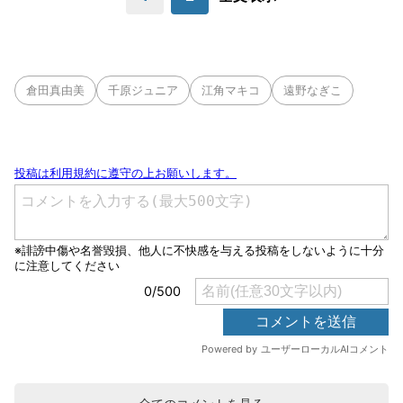
倉田真由美
千原ジュニア
江角マキコ
遠野なぎこ