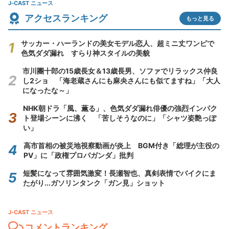
J-CAST ニュース
アクセスランキング
もっと見る
サッカー・ハーランドの美女モデル恋人、超ミニ丈ワンピで
色気ダダ漏れ すらり神スタイルの美貌
市川團十郎の15歳長女＆13歳長男、ソファでリラックス仲良
し2ショ 「海老蔵さんにも麻央さんにも似てますね」「大人
になったな～」
NHK朝ドラ「風、薫る」、色気ダダ漏れ俳優の強烈インパク
ト登場シーンに沸く 「苦しそうなのに」「シャツ姿艶っぽ
い」
高市首相の被災地視察動画が炎上 BGM付き「総理が主役の
PV」に「政権プロパガンダ」批判
短髪になって雰囲気激変！長瀬智也、真剣表情でバイクにま
たがり...ガソリンタンク「ガン見」ショット
J-CAST ニュース
コメントランキング