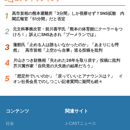
高市首相の熊本避難所「3分間」しか視察せず？SNS拡散 内
閣広報官「51分間」だと否定
元文科事務次官・前川喜平氏「熊本の体育館にクーラーをつ
けろ！」訴えにSNSあきれ「ブーメランでは」
蓮舫氏「止める人は誰もいなかったのか」「あまりにも愕
然」 高市首相「上空から合掌」巡る投稿を批判
片山さつき財務相「失われた28年を取り戻す」投稿に批判
芥川賞作家「自民党の大失政の結果だろう」
「想定外でいいのか」「戻っていいとアナウンスは？」 イ
オン社長会見でのしつこい記者質問に疑問も続々
コンテンツ
関連サイト
社会
J-CASTニュース