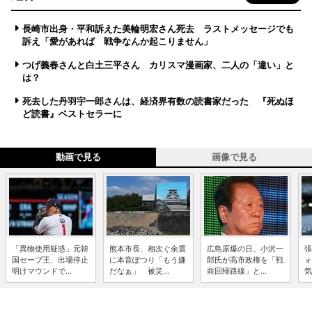
長崎市出身・平和訴えた美輪明宏さん死去 ラストメッセージでも
訴え「愛があれば 戦争なんか起こりません」
つげ義春さんと白土三平さん カリスマ漫画家、二人の「違い」と
は？
死去した丹羽宇一郎さんは、経済界有数の読書家だった 『死ぬほ
ど読書』ベストセラーに
動画で見る
画像で見る
「異物使用疑惑」元韓
熊本市長、相次ぐ余震
広島原爆の日、小沢一
張
国セーブ王、出場停止
に本音ぽつり「もう嫌
郎氏が高市政権を「戦
ォ
明けマウンドで...
だなぁ」 被災...
前回帰路線」と...
気