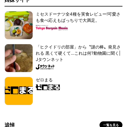
ミセスドーナツ全4種を実食レビュー!可愛さ
も食べ応えもばっちりで大満足。
「ヒクイドリの部屋」から〝謎の棒〟発見さ
れる 黒くて硬くて...これは何?動物園に聞く|
Jタウンネット
ゼロまる
追悼
一覧を見る