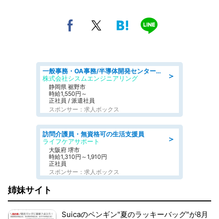
一般事務・OA事務/半導体開発センター内で事務&軽作業スタッフ、募集
＞
株式会社シスムエンジニアリング
静岡県 裾野市
時給1,550円～
正社員 / 派遣社員
スポンサー：求人ボックス
訪問介護員・無資格可の生活支援員
＞
ライフケアサポート
大阪府 堺市
時給1,310円～1,910円
正社員
スポンサー：求人ボックス
姉妹サイト
Suicaのペンギン"夏のラッキーバッグ"が8月