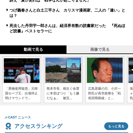
訴え「愛があれば 戦争なんか起こりません」
つげ義春さんと白土三平さん カリスマ漫画家、二人の「違い」と
は？
死去した丹羽宇一郎さんは、経済界有数の読書家だった 『死ぬほ
ど読書』ベストセラーに
動画で見る
画像で見る
「異物使用疑惑」元韓
熊本市長、相次ぐ余震
広島原爆の日、小沢一
張
国セーブ王、出場停止
に本音ぽつり「もう嫌
郎氏が高市政権を「戦
ォ
明けマウンドで...
だなぁ」 被災...
前回帰路線」と...
気
J-CAST ニュース
アクセスランキング
もっと見る