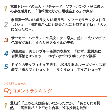
電撃トレードの巨人・リチャード、ソフトバンク・秋広優人
の存在感薄れ...「他球団の方が出場機会ある」の声が
市川團十郎の15歳長女＆13歳長男、ソファでリラックス仲良
し2ショ 「海老蔵さんにも麻央さんにも似てますね」「大人
になったな～」
サッカー・ハーランドの美女モデル恋人、超ミニ丈ワンピで
色気ダダ漏れ すらり神スタイルの美貌
羽生結弦、美しいブルー基調の衣装で...「ゆず」北川悠仁・
岩沢厚治と3ショット ゆず×ゆづコラボにファン歓喜
ドイツの美女フィギュア選手、JK風制服＆ルーズソックス衣
装で「激カワ」ショット 「りくりゅう」アイスショーで
J-CAST ニュース
コメントランキング
蓮舫氏「止める人は誰もいなかったのか」「あまりにも愕
然」 高市首相「上空から合掌」巡る投稿を批判