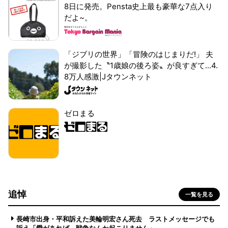
8日に発売。Pensta史上最も豪華な7点入り
だよ~。
「ジブリの世界」「冒険のはじまりだ!」 夫
が撮影した〝1歳娘の後ろ姿〟が良すぎて...4.
8万人感激|Jタウンネット
ゼロまる
追悼
一覧を見る
長崎市出身・平和訴えた美輪明宏さん死去 ラストメッセージでも