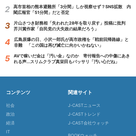
高市首相の熊本避難所「3分間」しか視察せず？SNS拡散 内
閣広報官「51分間」だと否定
片山さつき財務相「失われた28年を取り戻す」投稿に批判
芥川賞作家「自民党の大失政の結果だろう」
広島原爆の日、小沢一郎氏が高市政権を「戦前回帰路線」と
非難 「この国は再び滅亡に向かいかねない」
AVで稼いだ金は「汚い金」なのか 寄付報告への中傷にあき
れる声...スリムクラブ真栄田もバッサリ「汚い心だね」
コンテンツ
関連サイト
社会
J-CASTニュース
政治
J-CASTトレンド
経済
J-CAST会社ウォッチ
IT
BOOKウォッチ