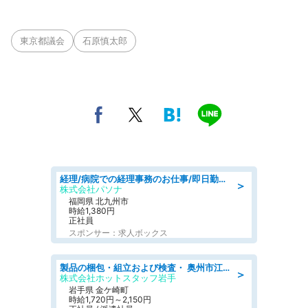
東京都議会
石原慎太郎
経理/病院での経理事務のお仕事/即日勤務可/車通勤可/経理/一般事務
＞
株式会社パソナ
福岡県 北九州市
時給1,380円
正社員
スポンサー：求人ボックス
製品の梱包・組立および検査・ 奥州市江刺/大手企業で長期安定 梱包・検査・組立/半年経過毎に5万円の報奨金有
＞
株式会社ホットスタッフ岩手
岩手県 金ケ崎町
時給1,720円～2,150円