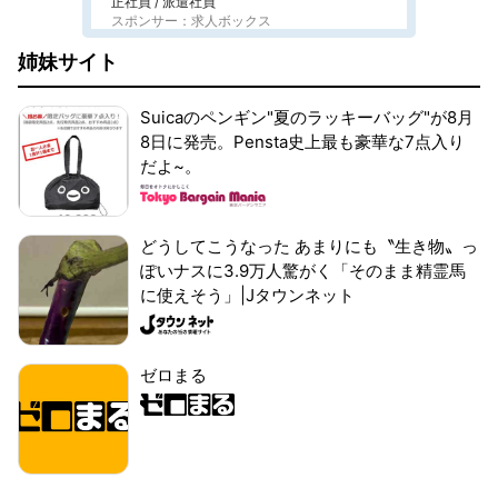
正社員 / 派遣社員
スポンサー：求人ボックス
姉妹サイト
Suicaのペンギン"夏のラッキーバッグ"が8月
8日に発売。Pensta史上最も豪華な7点入り
だよ~。
どうしてこうなった あまりにも〝生き物〟っ
ぽいナスに3.9万人驚がく「そのまま精霊馬
に使えそう」|Jタウンネット
ゼロまる