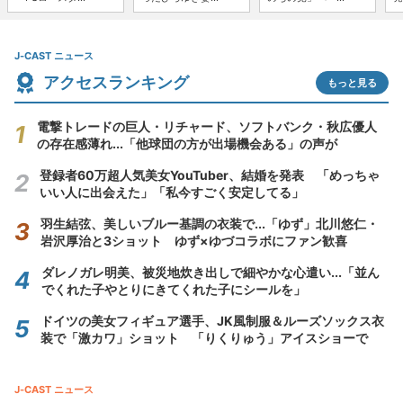
J-CAST ニュース
アクセスランキング
もっと見る
電撃トレードの巨人・リチャード、ソフトバンク・秋広優人
の存在感薄れ...「他球団の方が出場機会ある」の声が
登録者60万超人気美女YouTuber、結婚を発表 「めっちゃ
いい人に出会えた」「私今すごく安定してる」
羽生結弦、美しいブルー基調の衣装で...「ゆず」北川悠仁・
岩沢厚治と3ショット ゆず×ゆづコラボにファン歓喜
ダレノガレ明美、被災地炊き出しで細やかな心遣い...「並ん
でくれた子やとりにきてくれた子にシールを」
ドイツの美女フィギュア選手、JK風制服＆ルーズソックス衣
装で「激カワ」ショット 「りくりゅう」アイスショーで
J-CAST ニュース