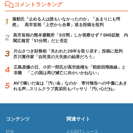
コメントランキング
蓮舫氏「止める人は誰もいなかったのか」「あまりにも愕
然」 高市首相「上空から合掌」巡る投稿を批判
高市首相の熊本避難所「3分間」しか視察せず？SNS拡散 内
閣広報官「51分間」だと否定
片山さつき財務相「失われた28年を取り戻す」投稿に批判
芥川賞作家「自民党の大失政の結果だろう」
広島原爆の日、小沢一郎氏が高市政権を「戦前回帰路線」と
非難 「この国は再び滅亡に向かいかねない」
AVで稼いだ金は「汚い金」なのか 寄付報告への中傷にあき
れる声...スリムクラブ真栄田もバッサリ「汚い心だね」
コンテンツ
関連サイト
社会
J-CASTニュース