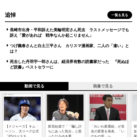
追悼
一覧を見る
長崎市出身・平和訴えた美輪明宏さん死去 ラストメッセージでも
訴え「愛があれば 戦争なんか起こりません」
つげ義春さんと白土三平さん カリスマ漫画家、二人の「違い」と
は？
死去した丹羽宇一郎さんは、経済界有数の読書家だった 『死ぬほ
ど読書』ベストセラーに
動画で見る
画像で見る
【ドジャース】キム・
新党結成で「「騙し討
「れいわ新選組」が党
登
ヘソン、大リーグ公式
ちにあった気分」と怒
名の変更を発表、「い
女
「PSロースタ...
ったひろゆき妻...
のちの党」へ ...
発