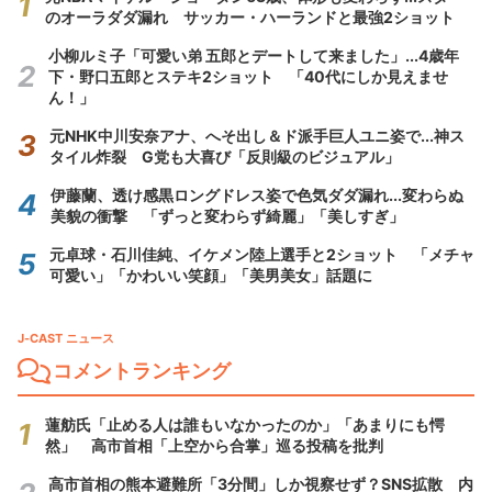
のオーラダダ漏れ サッカー・ハーランドと最強2ショット
小柳ルミ子「可愛い弟 五郎とデートして来ました」...4歳年
下・野口五郎とステキ2ショット 「40代にしか見えませ
ん！」
元NHK中川安奈アナ、へそ出し＆ド派手巨人ユニ姿で...神ス
タイル炸裂 G党も大喜び「反則級のビジュアル」
伊藤蘭、透け感黒ロングドレス姿で色気ダダ漏れ...変わらぬ
美貌の衝撃 「ずっと変わらず綺麗」「美しすぎ」
元卓球・石川佳純、イケメン陸上選手と2ショット 「メチャ
可愛い」「かわいい笑顔」「美男美女」話題に
J-CAST ニュース
コメントランキング
蓮舫氏「止める人は誰もいなかったのか」「あまりにも愕
然」 高市首相「上空から合掌」巡る投稿を批判
高市首相の熊本避難所「3分間」しか視察せず？SNS拡散 内