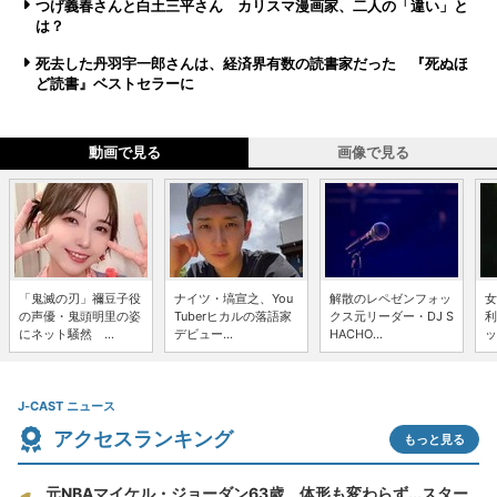
つげ義春さんと白土三平さん カリスマ漫画家、二人の「違い」と
は？
死去した丹羽宇一郎さんは、経済界有数の読書家だった 『死ぬほ
ど読書』ベストセラーに
動画で見る
画像で見る
「鬼滅の刃」禰豆子役
ナイツ・塙宣之、You
解散のレペゼンフォッ
女
の声優・鬼頭明里の姿
Tuberヒカルの落語家
クス元リーダー・DJ S
利
にネット騒然 ...
デビュー...
HACHO...
ッ
J-CAST ニュース
アクセスランキング
もっと見る
元NBAマイケル・ジョーダン63歳、体形も変わらず...スター