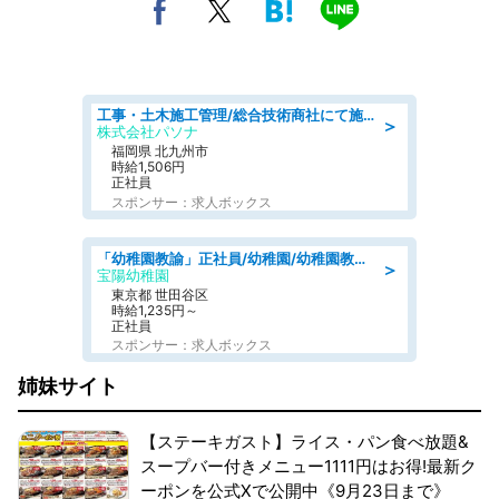
工事・土木施工管理/総合技術商社にて施工管理のお仕事/即日勤務可/車通勤可/工事・土木施工管理/生産・品質管理
＞
株式会社パソナ
福岡県 北九州市
時給1,506円
正社員
スポンサー：求人ボックス
「幼稚園教諭」正社員/幼稚園/幼稚園教諭2種免許,幼稚園教諭1種免許
＞
宝陽幼稚園
東京都 世田谷区
時給1,235円～
正社員
スポンサー：求人ボックス
姉妹サイト
【ステーキガスト】ライス・パン食べ放題&
スープバー付きメニュー1111円はお得!最新ク
ーポンを公式Xで公開中《9月23日まで》