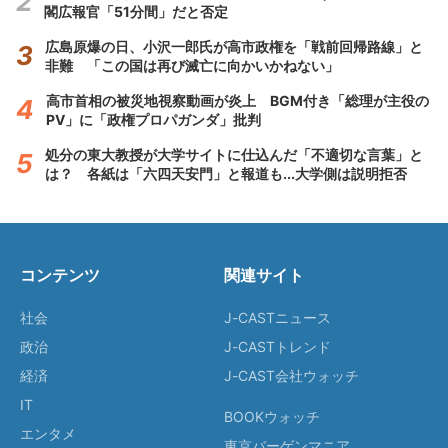
閣広報官「51分間」だと否定
広島原爆の日、小沢一郎氏が高市政権を「戦前回帰路線」と
非難 「この国は再び滅亡に向かいかねない」
高市首相の被災地視察動画が炎上 BGM付き「総理が主役の
PV」に「政権プロパガンダ」批判
処分の東大教授が大学サイトに仕込んだ「不適切な言葉」と
は？ 各紙は「六四天安門」と報道も...大学側は説明拒否
コンテンツ
関連サイト
社会
J-CASTニュース
政治
J-CASTトレンド
経済
J-CAST会社ウォッチ
IT
BOOKウォッチ
エンタメ
東京バーゲンマニア