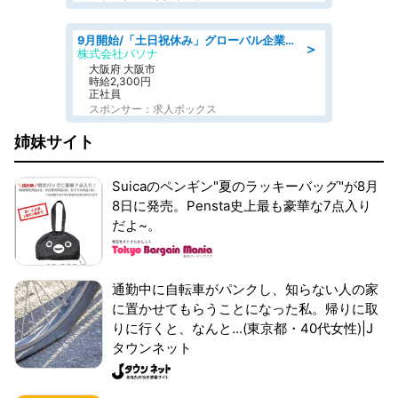
9月開始/「土日祝休み」グローバル企業での産業保健のお仕事/保健師/高時給/残業なし/服装自由
＞
株式会社パソナ
大阪府 大阪市
時給2,300円
正社員
スポンサー：求人ボックス
姉妹サイト
Suicaのペンギン"夏のラッキーバッグ"が8月
8日に発売。Pensta史上最も豪華な7点入り
だよ~。
通勤中に自転車がパンクし、知らない人の家
に置かせてもらうことになった私。帰りに取
りに行くと、なんと...(東京都・40代女性)|J
タウンネット