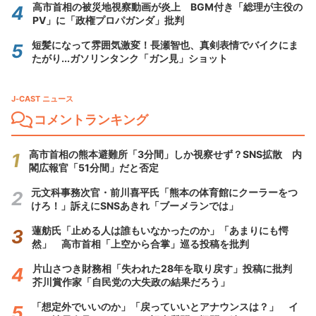
高市首相の被災地視察動画が炎上 BGM付き「総理が主役の
PV」に「政権プロパガンダ」批判
短髪になって雰囲気激変！長瀬智也、真剣表情でバイクにま
たがり...ガソリンタンク「ガン見」ショット
J-CAST ニュース
コメントランキング
高市首相の熊本避難所「3分間」しか視察せず？SNS拡散 内
閣広報官「51分間」だと否定
元文科事務次官・前川喜平氏「熊本の体育館にクーラーをつ
けろ！」訴えにSNSあきれ「ブーメランでは」
蓮舫氏「止める人は誰もいなかったのか」「あまりにも愕
然」 高市首相「上空から合掌」巡る投稿を批判
片山さつき財務相「失われた28年を取り戻す」投稿に批判
芥川賞作家「自民党の大失政の結果だろう」
「想定外でいいのか」「戻っていいとアナウンスは？」 イ