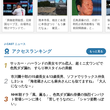
「異物使用疑惑」元韓
熊本市長、相次ぐ余震
広島原爆の日、小沢一
張
国セーブ王、出場停止
に本音ぽつり「もう嫌
郎氏が高市政権を「戦
ォ
明けマウンドで...
だなぁ」 被災...
前回帰路線」と...
気
J-CAST ニュース
アクセスランキング
もっと見る
サッカー・ハーランドの美女モデル恋人、超ミニ丈ワンピで
色気ダダ漏れ すらり神スタイルの美貌
市川團十郎の15歳長女＆13歳長男、ソファでリラックス仲良
し2ショ 「海老蔵さんにも麻央さんにも似てますね」「大人
になったな～」
NHK朝ドラ「風、薫る」、色気ダダ漏れ俳優の強烈インパク
ト登場シーンに沸く 「苦しそうなのに」「シャツ姿艶っぽ
い」