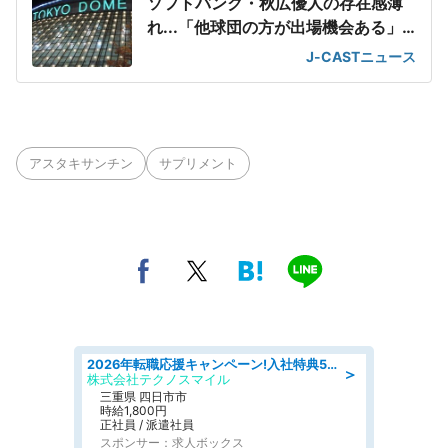
ソフトバンク・秋広優人の存在感薄
れ...「他球団の方が出場機会ある」
の声が
J-CASTニュース
アスタキサンチン
サプリメント
2026年転職応援キャンペーン!入社特典58万円/デンソーで働こう!自動車工場で小型部品の検査業務 denso aichi
＞
株式会社テクノスマイル
三重県 四日市市
時給1,800円
正社員 / 派遣社員
スポンサー：求人ボックス