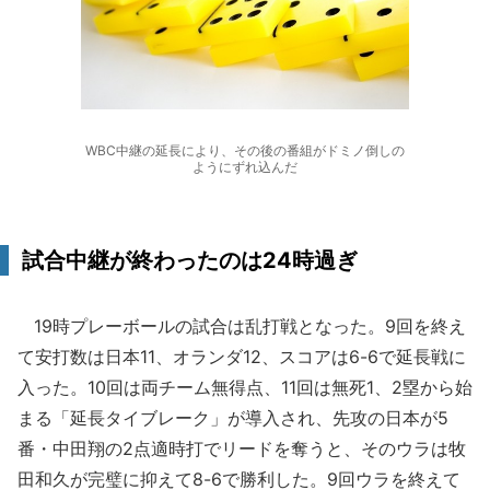
WBC中継の延長により、その後の番組がドミノ倒しの
ようにずれ込んだ
試合中継が終わったのは24時過ぎ
19時プレーボールの試合は乱打戦となった。9回を終え
て安打数は日本11、オランダ12、スコアは6-6で延長戦に
入った。10回は両チーム無得点、11回は無死1、2塁から始
まる「延長タイブレーク」が導入され、先攻の日本が5
番・中田翔の2点適時打でリードを奪うと、そのウラは牧
田和久が完璧に抑えて8-6で勝利した。9回ウラを終えて