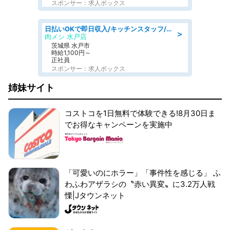
スポンサー：求人ボックス
日払いOKで即日収入/キッチンスタッフ/デリバリー業務など、自己成長可能な幅広い仕事に挑戦!髪型自由&ピアス・ネイルOK/茨城県/水戸市
＞
肉メシ 水戸店
茨城県 水戸市
時給1,100円～
正社員
スポンサー：求人ボックス
姉妹サイト
コストコを1日無料で体験できる!8月30日ま
でお得なキャンペーンを実施中
「可愛いのにホラー」「事件性を感じる」 ふ
わふわアザラシの〝赤い異変〟に3.2万人戦
慄|Jタウンネット