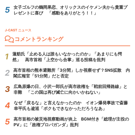
女子ゴルフの鶴岡果恋、オリックスのイケメン夫から貴重プ
レゼントに喜び 「感動をありがとう！！」
J-CAST ニュース
コメントランキング
蓮舫氏「止める人は誰もいなかったのか」「あまりにも愕
然」 高市首相「上空から合掌」巡る投稿を批判
高市首相の熊本避難所「3分間」しか視察せず？SNS拡散 内
閣広報官「51分間」だと否定
広島原爆の日、小沢一郎氏が高市政権を「戦前回帰路線」と
非難 「この国は再び滅亡に向かいかねない」
なぜ「戻るな」と言えなかったのか イオン爆発事故で斎藤
幸平氏も逡巡「ボクもできなかっただろうなあ」
高市首相の被災地視察動画が炎上 BGM付き「総理が主役の
PV」に「政権プロパガンダ」批判