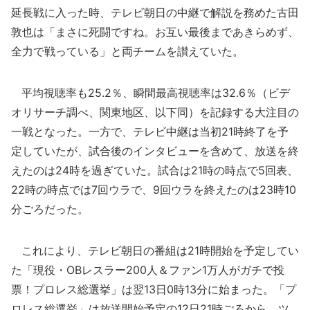
延長戦に入った時、テレビ朝日の中継で解説を務めた古田
敦也は「まさに死闘ですね。お互い最後まであきらめず、
全力で戦っている」と両チームを讃えていた。
平均視聴率も25.2％、瞬間最高視聴率は32.6％（ビデ
オリサーチ調べ、関東地区、以下同）を記録する大注目の
一戦となった。一方で、テレビ中継は当初21時終了を予
定していたが、試合後のインタビューを含めて、放送を終
えたのは24時を過ぎていた。試合は21時の時点で5回表、
22時の時点では7回ウラで、9回ウラを終えたのは23時10
分ごろだった。
これにより、テレビ朝日の番組は21時開始を予定してい
た「現役・OBレスラー200人＆ファン1万人がガチで投
票！プロレス総選挙」は翌13日0時13分に始まった。「プ
ロレス総選挙」は放送開始予定の12日21時ごろから、ツ