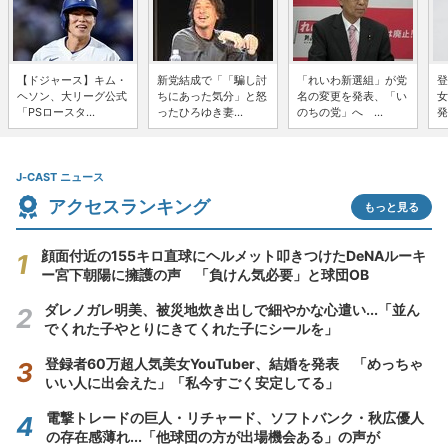
【ドジャース】キム・
新党結成で「「騙し討
「れいわ新選組」が党
登
ヘソン、大リーグ公式
ちにあった気分」と怒
名の変更を発表、「い
女
「PSロースタ...
ったひろゆき妻...
のちの党」へ ...
発
J-CAST ニュース
アクセスランキング
もっと見る
顔面付近の155キロ直球にヘルメット叩きつけたDeNAルーキ
ー宮下朝陽に擁護の声 「負けん気必要」と球団OB
ダレノガレ明美、被災地炊き出しで細やかな心遣い...「並ん
でくれた子やとりにきてくれた子にシールを」
登録者60万超人気美女YouTuber、結婚を発表 「めっちゃ
いい人に出会えた」「私今すごく安定してる」
電撃トレードの巨人・リチャード、ソフトバンク・秋広優人
の存在感薄れ...「他球団の方が出場機会ある」の声が