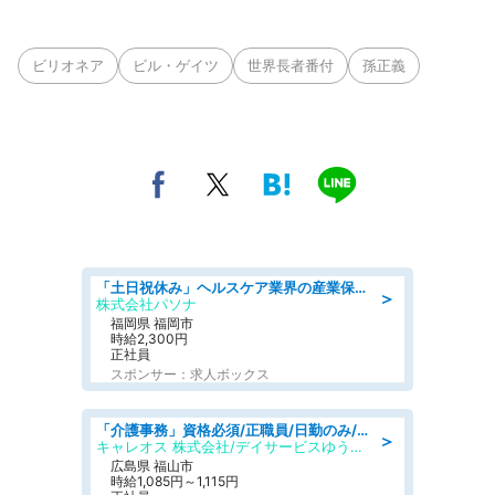
ビリオネア
ビル・ゲイツ
世界長者番付
孫正義
「土日祝休み」ヘルスケア業界の産業保健師/高時給/未経験OK/要資格:保健師、正看護師
＞
株式会社パソナ
福岡県 福岡市
時給2,300円
正社員
スポンサー：求人ボックス
「介護事務」資格必須/正職員/日勤のみ/デイサービス
＞
キャレオス 株式会社/デイサービスゆうゆう南本庄
広島県 福山市
時給1,085円～1,115円