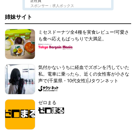
正社員
スポンサー：求人ボックス
姉妹サイト
ミセスドーナツ全4種を実食レビュー!可愛さ
も食べ応えもばっちりで大満足。
気付かないうちに経血でズボンを汚していた
私。電車に乗ったら、近くの女性客が小さな
声で(千葉県・10代女性)|Jタウンネット
ゼロまる