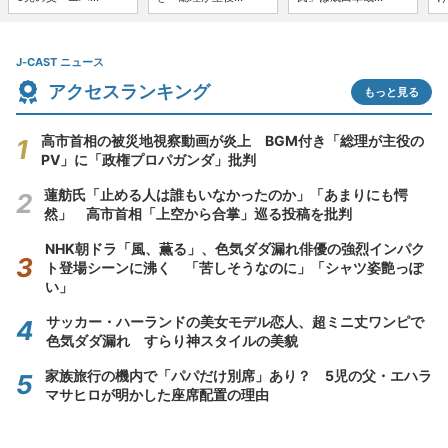
J-CAST ニュース
アクセスランキング
もっと見る
高市首相の被災地視察動画が炎上 BGM付き「総理が主役の
PV」に「政権プロパガンダ」批判
蓮舫氏「止める人は誰もいなかったのか」「あまりにも愕
然」 高市首相「上空から合掌」巡る投稿を批判
NHK朝ドラ「風、薫る」、色気ダダ漏れ俳優の強烈インパク
ト登場シーンに沸く 「苦しそうなのに」「シャツ姿艶っぽ
い」
サッカー・ハーランドの美女モデル恋人、超ミニ丈ワンピで
色気ダダ漏れ すらり神スタイルの美貌
家族旅行の機内で「パパだけ別席」あり？ 5児の父・エハラ
マサヒロが明かした座席配置の理由