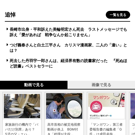
追悼
一覧を見る
長崎市出身・平和訴えた美輪明宏さん死去 ラストメッセージでも
訴え「愛があれば 戦争なんか起こりません」
つげ義春さんと白土三平さん カリスマ漫画家、二人の「違い」と
は？
死去した丹羽宇一郎さんは、経済界有数の読書家だった 『死ぬほ
ど読書』ベストセラーに
動画で見る
画像で見る
家族旅行の機内で「パ
高市首相の被災地視察
「マンガワン」第三者
コ
パだけ別席」あり？
動画が炎上 BGM付
委報告書の編集者「G
「
5児の父・エハ...
き「総理が主役...
氏」は成田卓哉...
げ