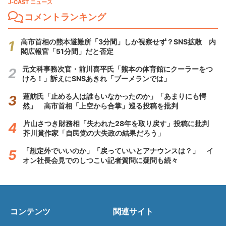
J-CAST ニュース
コメントランキング
高市首相の熊本避難所「3分間」しか視察せず？SNS拡散 内
閣広報官「51分間」だと否定
元文科事務次官・前川喜平氏「熊本の体育館にクーラーをつ
けろ！」訴えにSNSあきれ「ブーメランでは」
蓮舫氏「止める人は誰もいなかったのか」「あまりにも愕
然」 高市首相「上空から合掌」巡る投稿を批判
片山さつき財務相「失われた28年を取り戻す」投稿に批判
芥川賞作家「自民党の大失政の結果だろう」
「想定外でいいのか」「戻っていいとアナウンスは？」 イ
オン社長会見でのしつこい記者質問に疑問も続々
コンテンツ
関連サイト