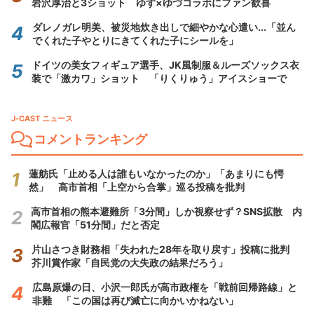
岩沢厚治と3ショット ゆず×ゆづコラボにファン歓喜
ダレノガレ明美、被災地炊き出しで細やかな心遣い...「並ん
でくれた子やとりにきてくれた子にシールを」
ドイツの美女フィギュア選手、JK風制服＆ルーズソックス衣
装で「激カワ」ショット 「りくりゅう」アイスショーで
J-CAST ニュース
コメントランキング
蓮舫氏「止める人は誰もいなかったのか」「あまりにも愕
然」 高市首相「上空から合掌」巡る投稿を批判
高市首相の熊本避難所「3分間」しか視察せず？SNS拡散 内
閣広報官「51分間」だと否定
片山さつき財務相「失われた28年を取り戻す」投稿に批判
芥川賞作家「自民党の大失政の結果だろう」
広島原爆の日、小沢一郎氏が高市政権を「戦前回帰路線」と
非難 「この国は再び滅亡に向かいかねない」