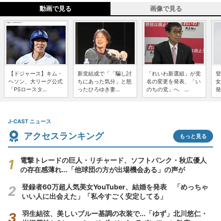
動画で見る
画像で見る
【ドジャース】キム・
新党結成で「「騙し討
「れいわ新選組」が党
登
ヘソン、大リーグ公式
ちにあった気分」と怒
名の変更を発表、「い
女
「PSロースタ...
ったひろゆき妻...
のちの党」へ ...
発
J-CAST ニュース
アクセスランキング
もっと見る
電撃トレードの巨人・リチャード、ソフトバンク・秋広優人
の存在感薄れ...「他球団の方が出場機会ある」の声が
登録者60万超人気美女YouTuber、結婚を発表 「めっちゃ
いい人に出会えた」「私今すごく安定してる」
羽生結弦、美しいブルー基調の衣装で...「ゆず」北川悠仁・