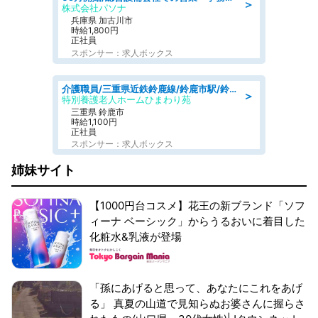
＞
株式会社パソナ
兵庫県 加古川市
時給1,800円
正社員
スポンサー：求人ボックス
介護職員/三重県近鉄鈴鹿線/鈴鹿市駅/鈴鹿市
＞
特別養護老人ホームひまわり苑
三重県 鈴鹿市
時給1,100円
正社員
スポンサー：求人ボックス
姉妹サイト
【1000円台コスメ】花王の新ブランド「ソフ
ィーナ ベーシック」からうるおいに着目した
化粧水&乳液が登場
「孫にあげると思って、あなたにこれをあげ
る」 真夏の山道で見知らぬお婆さんに握らさ