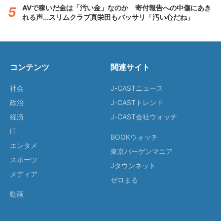
AVで稼いだ金は「汚い金」なのか 寄付報告への中傷にあき
れる声...スリムクラブ真栄田もバッサリ「汚い心だね」
コンテンツ
関連サイト
社会
J-CASTニュース
政治
J-CASTトレンド
経済
J-CAST会社ウォッチ
IT
BOOKウォッチ
エンタメ
東京バーゲンマニア
スポーツ
Jタウンネット
メディア
ゼロまる
動画