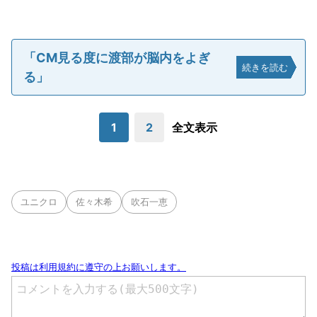
「CM見る度に渡部が脳内をよぎ
続きを読む
る」
1
2
全文表示
ユニクロ
佐々木希
吹石一恵