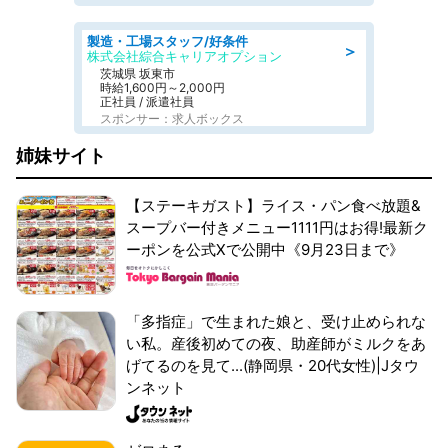
製造・工場スタッフ/好条件
＞
株式会社綜合キャリアオプション
茨城県 坂東市
時給1,600円～2,000円
正社員 / 派遣社員
スポンサー：求人ボックス
姉妹サイト
【ステーキガスト】ライス・パン食べ放題&
スープバー付きメニュー1111円はお得!最新ク
ーポンを公式Xで公開中《9月23日まで》
「多指症」で生まれた娘と、受け止められな
い私。産後初めての夜、助産師がミルクをあ
げてるのを見て...(静岡県・20代女性)|Jタウ
ンネット