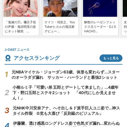
「鬼滅の刃」禰豆子役
ナイツ・塙宣之、You
解散のレペゼンフォッ
女
の声優・鬼頭明里の姿
Tuberヒカルの落語家
クス元リーダー・DJ S
利
にネット騒然 ...
デビュー...
HACHO...
ッ
J-CAST ニュース
アクセスランキング
もっと見る
元NBAマイケル・ジョーダン63歳、体形も変わらず...スター
のオーラダダ漏れ サッカー・ハーランドと最強2ショット
小柳ルミ子「可愛い弟 五郎とデートして来ました」...4歳年
下・野口五郎とステキ2ショット 「40代にしか見えませ
ん！」
元NHK中川安奈アナ、へそ出し＆ド派手巨人ユニ姿で...神ス
タイル炸裂 G党も大喜び「反則級のビジュアル」
伊藤蘭、透け感黒ロングドレス姿で色気ダダ漏れ...変わらぬ