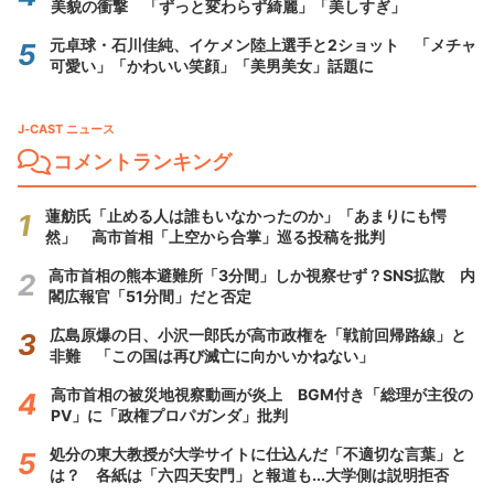
美貌の衝撃 「ずっと変わらず綺麗」「美しすぎ」
元卓球・石川佳純、イケメン陸上選手と2ショット 「メチャ
可愛い」「かわいい笑顔」「美男美女」話題に
J-CAST ニュース
コメントランキング
蓮舫氏「止める人は誰もいなかったのか」「あまりにも愕
然」 高市首相「上空から合掌」巡る投稿を批判
高市首相の熊本避難所「3分間」しか視察せず？SNS拡散 内
閣広報官「51分間」だと否定
広島原爆の日、小沢一郎氏が高市政権を「戦前回帰路線」と
非難 「この国は再び滅亡に向かいかねない」
高市首相の被災地視察動画が炎上 BGM付き「総理が主役の
PV」に「政権プロパガンダ」批判
処分の東大教授が大学サイトに仕込んだ「不適切な言葉」と
は？ 各紙は「六四天安門」と報道も...大学側は説明拒否