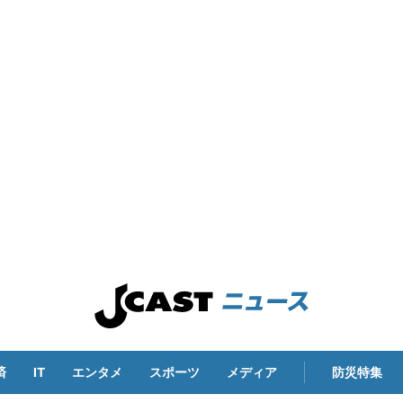
済
IT
エンタメ
スポーツ
メディア
防災特集