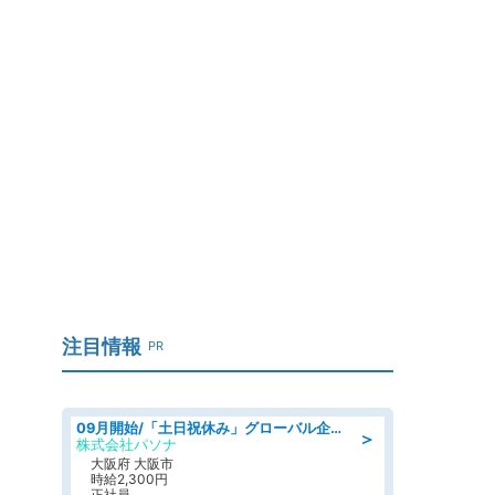
注目情報
PR
09月開始/「土日祝休み」グローバル企業での産業保健のお仕事/保健師/高時給/残業なし/服装自由
＞
株式会社パソナ
大阪府 大阪市
時給2,300円
正社員