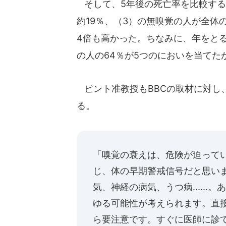
そして、5年後の死亡率を比較すると
約19％、（3）の無嗅覚の人が全体
4倍も高かった。ちなみに、年をと
の人の64％が5つのにおいを当てたが
ピント准教授もBBCの取材に対し
る。
「嗅覚の衰えは、危険が迫って
じ、体の早期警戒信号だと思い
気、神経の病気、うつ病.....
ゆる可能性が考えられます。直
ら要注意です。すぐに医師に診