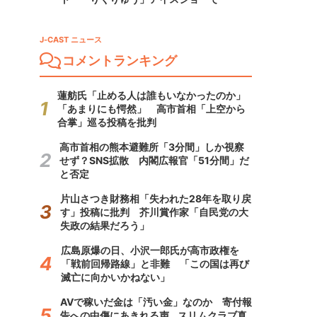
J-CAST ニュース
コメントランキング
蓮舫氏「止める人は誰もいなかったのか」
「あまりにも愕然」 高市首相「上空から
合掌」巡る投稿を批判
高市首相の熊本避難所「3分間」しか視察
せず？SNS拡散 内閣広報官「51分間」だ
と否定
片山さつき財務相「失われた28年を取り戻
す」投稿に批判 芥川賞作家「自民党の大
失政の結果だろう」
広島原爆の日、小沢一郎氏が高市政権を
「戦前回帰路線」と非難 「この国は再び
滅亡に向かいかねない」
AVで稼いだ金は「汚い金」なのか 寄付報
告への中傷にあきれる声...スリムクラブ真