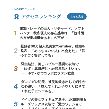
J-CAST ニュース
アクセスランキング
もっと見る
電撃トレードの巨人・リチャード、ソフト
バンク・秋広優人の存在感薄れ...「他球団
の方が出場機会ある」の声が
登録者60万超人気美女YouTuber、結婚を
発表 「めっちゃいい人に出会えた」「私
今すごく安定してる」
羽生結弦、美しいブルー基調の衣装で...
「ゆず」北川悠仁・岩沢厚治と3ショッ
ト ゆず×ゆづコラボにファン歓喜
ダレノガレ明美、被災地炊き出しで細やか
な心遣い...「並んでくれた子やとりにきて
くれた子にシールを」
ドイツの美女フィギュア選手、JK風制服＆
ルーズソックス衣装で「激カワ」ショッ
ト 「りくりゅう」アイスショーで