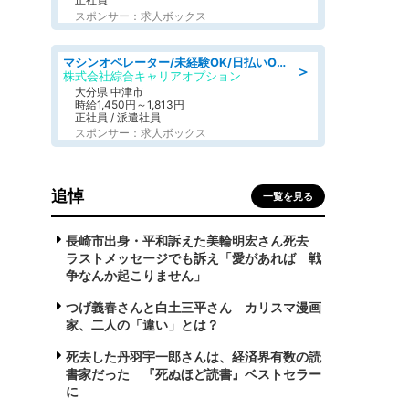
スポンサー：求人ボックス
マシンオペレーター/未経験OK/日払いOK/交替制/20・30・40代活躍中/製造 工場
＞
株式会社綜合キャリアオプション
大分県 中津市
時給1,450円～1,813円
正社員 / 派遣社員
スポンサー：求人ボックス
追悼
一覧を見る
長崎市出身・平和訴えた美輪明宏さん死去
ラストメッセージでも訴え「愛があれば 戦
争なんか起こりません」
つげ義春さんと白土三平さん カリスマ漫画
家、二人の「違い」とは？
死去した丹羽宇一郎さんは、経済界有数の読
書家だった 『死ぬほど読書』ベストセラー
に