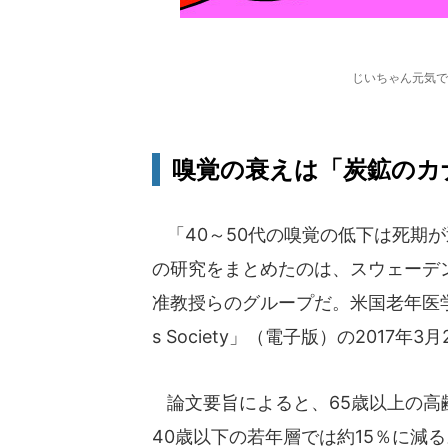
じいちゃん元気で
嗅覚の衰えは「炭鉱のカ
「40～50代の嗅覚の低下は死期
の研究をまとめたのは、スウェーデ
准教授らのグループだ。米国老年医学学会機関誌「
s Society」（電子版）の2017年
論文要旨によると、65歳以上の高齢
40歳以下の若年層では約15％に減