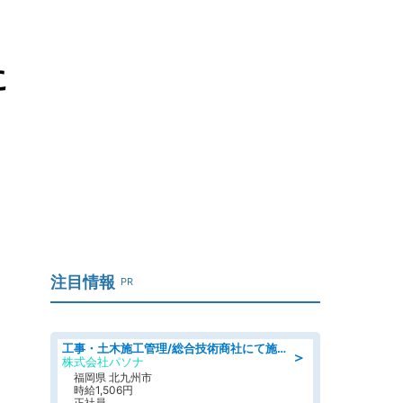
に
注目情報
PR
工事・土木施工管理/総合技術商社にて施工管理のお仕事/即日勤務可/車通勤可/工事・土木施工管理/生産・品質管理
＞
株式会社パソナ
福岡県 北九州市
時給1,506円
正社員