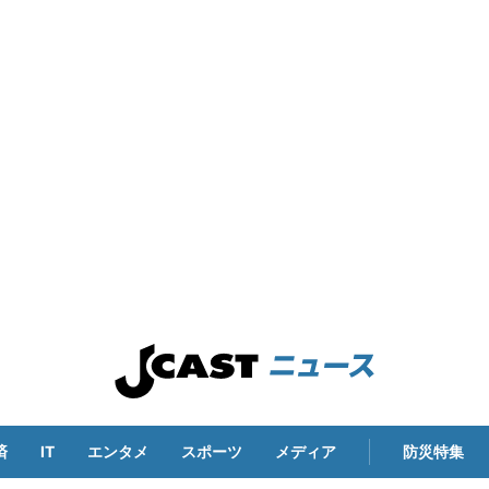
済
IT
エンタメ
スポーツ
メディア
防災特集