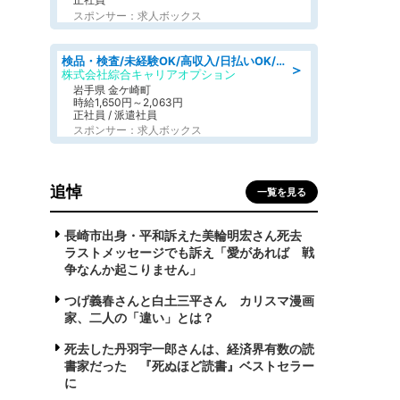
スポンサー：求人ボックス
検品・検査/未経験OK/高収入/日払いOK/交替制/20・30・40代活躍中
＞
株式会社綜合キャリアオプション
岩手県 金ケ崎町
時給1,650円～2,063円
正社員 / 派遣社員
スポンサー：求人ボックス
追悼
一覧を見る
長崎市出身・平和訴えた美輪明宏さん死去
ラストメッセージでも訴え「愛があれば 戦
争なんか起こりません」
つげ義春さんと白土三平さん カリスマ漫画
家、二人の「違い」とは？
死去した丹羽宇一郎さんは、経済界有数の読
書家だった 『死ぬほど読書』ベストセラー
に