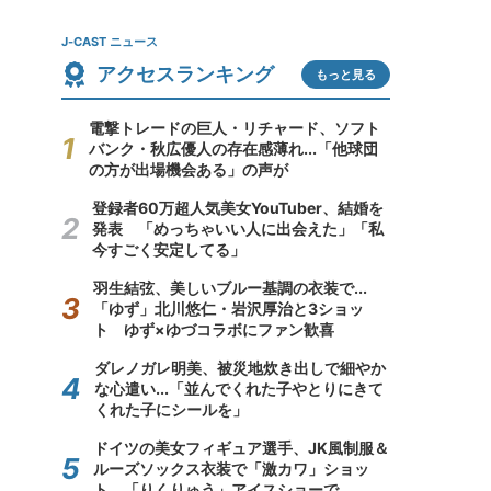
J-CAST ニュース
アクセスランキング
もっと見る
電撃トレードの巨人・リチャード、ソフト
バンク・秋広優人の存在感薄れ...「他球団
の方が出場機会ある」の声が
登録者60万超人気美女YouTuber、結婚を
発表 「めっちゃいい人に出会えた」「私
今すごく安定してる」
羽生結弦、美しいブルー基調の衣装で...
「ゆず」北川悠仁・岩沢厚治と3ショッ
ト ゆず×ゆづコラボにファン歓喜
ダレノガレ明美、被災地炊き出しで細やか
な心遣い...「並んでくれた子やとりにきて
くれた子にシールを」
ドイツの美女フィギュア選手、JK風制服＆
ルーズソックス衣装で「激カワ」ショッ
ト 「りくりゅう」アイスショーで