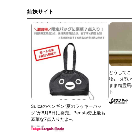
姉妹サイト
どうしてこ
物〟っぽい
まま精霊馬
ト
Suicaのペンギン"夏のラッキーバッ
グ"が8月8日に発売。Pensta史上最も
豪華な7点入りだよ~。