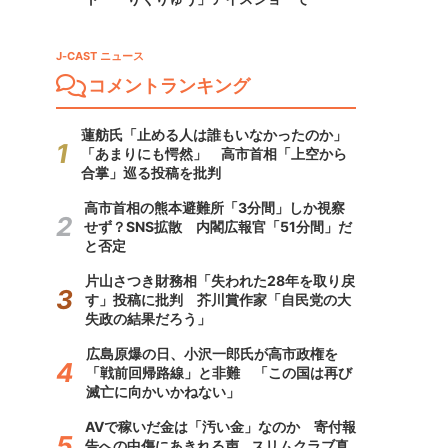
J-CAST ニュース
コメントランキング
蓮舫氏「止める人は誰もいなかったのか」
「あまりにも愕然」 高市首相「上空から
合掌」巡る投稿を批判
高市首相の熊本避難所「3分間」しか視察
せず？SNS拡散 内閣広報官「51分間」だ
と否定
片山さつき財務相「失われた28年を取り戻
す」投稿に批判 芥川賞作家「自民党の大
失政の結果だろう」
広島原爆の日、小沢一郎氏が高市政権を
「戦前回帰路線」と非難 「この国は再び
滅亡に向かいかねない」
AVで稼いだ金は「汚い金」なのか 寄付報
告への中傷にあきれる声...スリムクラブ真