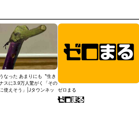
うなった あまりにも〝生き
ナスに3.9万人驚がく「その
に使えそう」|Jタウンネッ
ゼロまる