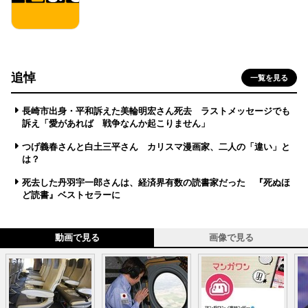
追悼
一覧を見る
長崎市出身・平和訴えた美輪明宏さん死去 ラストメッセージでも
訴え「愛があれば 戦争なんか起こりません」
つげ義春さんと白土三平さん カリスマ漫画家、二人の「違い」と
は？
死去した丹羽宇一郎さんは、経済界有数の読書家だった 『死ぬほ
ど読書』ベストセラーに
動画で見る
画像で見る