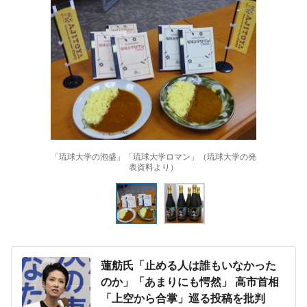
「琉球大学の泡盛」「琉球大学ロマン」（琉球大学の発
表資料より）
蓮舫氏「止める人は誰もいなかった
のか」「あまりにも愕然」 高市首相
「上空から合掌」巡る投稿を批判