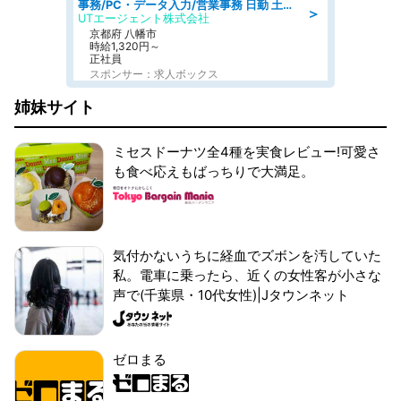
事務/PC・データ入力/営業事務 日勤 土日祝休み オフィス家具の会社で一般事務
＞
UTエージェント株式会社
京都府 八幡市
時給1,320円～
正社員
スポンサー：求人ボックス
姉妹サイト
ミセスドーナツ全4種を実食レビュー!可愛さ
も食べ応えもばっちりで大満足。
気付かないうちに経血でズボンを汚していた
私。電車に乗ったら、近くの女性客が小さな
声で(千葉県・10代女性)|Jタウンネット
ゼロまる