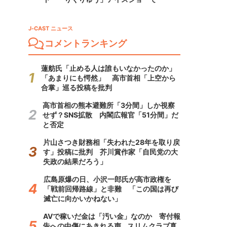
J-CAST ニュース
コメントランキング
蓮舫氏「止める人は誰もいなかったのか」
「あまりにも愕然」 高市首相「上空から
合掌」巡る投稿を批判
高市首相の熊本避難所「3分間」しか視察
せず？SNS拡散 内閣広報官「51分間」だ
と否定
片山さつき財務相「失われた28年を取り戻
す」投稿に批判 芥川賞作家「自民党の大
失政の結果だろう」
広島原爆の日、小沢一郎氏が高市政権を
「戦前回帰路線」と非難 「この国は再び
滅亡に向かいかねない」
AVで稼いだ金は「汚い金」なのか 寄付報
告への中傷にあきれる声...スリムクラブ真