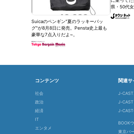
に乗ってた
県・50代女
Suicaのペンギン"夏のラッキーバッ
グ"が8月8日に発売。Pensta史上最も
豪華な7点入りだよ~。
コンテンツ
関連サ
社会
J-CAS
政治
J-CAS
経済
J-CA
IT
BOOK
エンタメ
東京バ