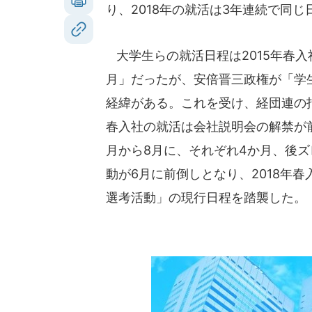
り、2018年の就活は3年連続で同
大学生らの就活日程は2015年春入
月」だったが、安倍晋三政権が「学
経緯がある。これを受け、経団連の指
春入社の就活は会社説明会の解禁が前
月から8月に、それぞれ4か月、後ズ
動が6月に前倒しとなり、2018年春
選考活動」の現行日程を踏襲した。