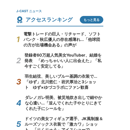
J-CAST ニュース
アクセスランキング
もっと見る
電撃トレードの巨人・リチャード、ソフト
バンク・秋広優人の存在感薄れ...「他球団
の方が出場機会ある」の声が
登録者60万超人気美女YouTuber、結婚を
発表 「めっちゃいい人に出会えた」「私
今すごく安定してる」
羽生結弦、美しいブルー基調の衣装で...
「ゆず」北川悠仁・岩沢厚治と3ショッ
ト ゆず×ゆづコラボにファン歓喜
ダレノガレ明美、被災地炊き出しで細やか
な心遣い...「並んでくれた子やとりにきて
くれた子にシールを」
ドイツの美女フィギュア選手、JK風制服＆
ルーズソックス衣装で「激カワ」ショッ
ト 「りくりゅう」アイスショーで