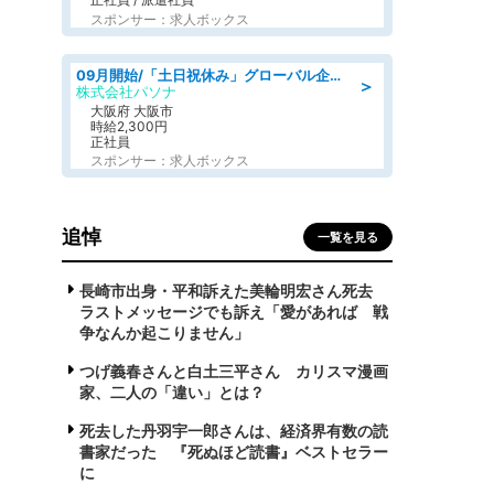
スポンサー：求人ボックス
09月開始/「土日祝休み」グローバル企業での産業保健のお仕事/保健師/高時給/残業なし/服装自由
＞
株式会社パソナ
大阪府 大阪市
時給2,300円
正社員
スポンサー：求人ボックス
追悼
一覧を見る
長崎市出身・平和訴えた美輪明宏さん死去
ラストメッセージでも訴え「愛があれば 戦
争なんか起こりません」
つげ義春さんと白土三平さん カリスマ漫画
家、二人の「違い」とは？
死去した丹羽宇一郎さんは、経済界有数の読
書家だった 『死ぬほど読書』ベストセラー
に