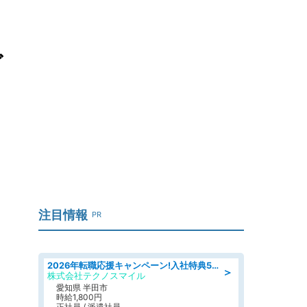
ぐ
注目情報
PR
2026年転職応援キャンペーン!入社特典58万円/デンソーで働こう!自動車工場で小型部品の検査業務 denso aichi
＞
株式会社テクノスマイル
愛知県 半田市
時給1,800円
正社員 / 派遣社員