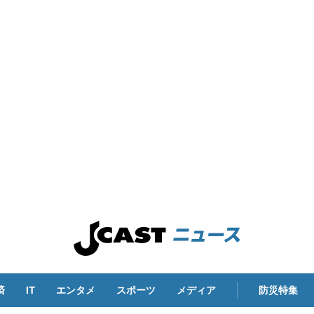
済
IT
エンタメ
スポーツ
メディア
防災特集