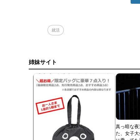
就活
姉妹サイト
真っ暗な夜
た、女子大