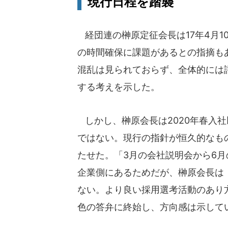
現行日程を踏襲
経団連の榊原定征会長は17年4月1
の時間確保に課題があるとの指摘も
混乱は見られておらず、全体的には
する考えを示した。
しかし、榊原会長は2020年春入
ではない。現行の指針が恒久的なも
たせた。「3月の会社説明会から6
企業側にあるためだが、榊原会長は「
ない。より良い採用選考活動のあり
色の答弁に終始し、方向感は示して