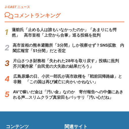
J-CAST ニュース
コメントランキング
蓮舫氏「止める人は誰もいなかったのか」「あまりにも愕
然」 高市首相「上空から合掌」巡る投稿を批判
高市首相の熊本避難所「3分間」しか視察せず？SNS拡散 内
閣広報官「51分間」だと否定
片山さつき財務相「失われた28年を取り戻す」投稿に批判
芥川賞作家「自民党の大失政の結果だろう」
広島原爆の日、小沢一郎氏が高市政権を「戦前回帰路線」と
非難 「この国は再び滅亡に向かいかねない」
AVで稼いだ金は「汚い金」なのか 寄付報告への中傷にあき
れる声...スリムクラブ真栄田もバッサリ「汚い心だね」
コンテンツ
関連サイト