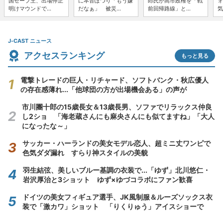
国セーブ王、出場停止
に本音ぽつり「もう嫌
郎氏が高市政権を「戦
ォ
明けマウンドで...
だなぁ」 被災...
前回帰路線」と...
気
J-CAST ニュース
アクセスランキング
もっと見る
電撃トレードの巨人・リチャード、ソフトバンク・秋広優人
の存在感薄れ...「他球団の方が出場機会ある」の声が
市川團十郎の15歳長女＆13歳長男、ソファでリラックス仲良
し2ショ 「海老蔵さんにも麻央さんにも似てますね」「大人
になったな～」
サッカー・ハーランドの美女モデル恋人、超ミニ丈ワンピで
色気ダダ漏れ すらり神スタイルの美貌
羽生結弦、美しいブルー基調の衣装で...「ゆず」北川悠仁・
岩沢厚治と3ショット ゆず×ゆづコラボにファン歓喜
ドイツの美女フィギュア選手、JK風制服＆ルーズソックス衣
装で「激カワ」ショット 「りくりゅう」アイスショーで