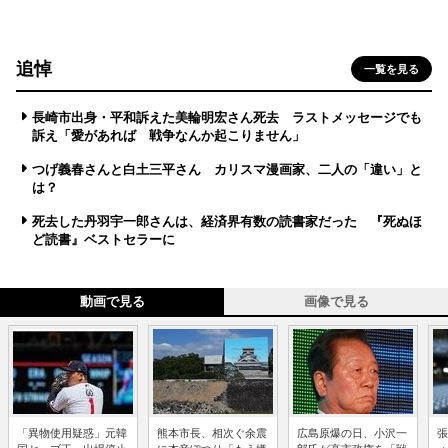
追悼
一覧を見る
長崎市出身・平和訴えた美輪明宏さん死去 ラストメッセージでも
訴え「愛があれば 戦争なんか起こりません」
つげ義春さんと白土三平さん カリスマ漫画家、二人の「違い」と
は？
死去した丹羽宇一郎さんは、経済界有数の読書家だった 『死ぬほ
ど読書』ベストセラーに
動画で見る
画像で見る
「異物使用疑惑」元韓
熊本市長、相次ぐ余震
広島原爆の日、小沢一
張