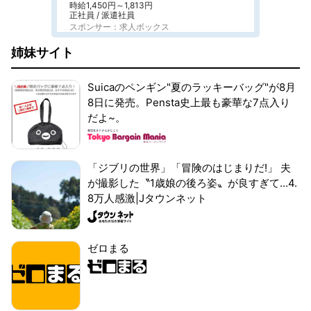
時給1,450円～1,813円
正社員 / 派遣社員
スポンサー：求人ボックス
姉妹サイト
Suicaのペンギン"夏のラッキーバッグ"が8月
8日に発売。Pensta史上最も豪華な7点入り
だよ~。
「ジブリの世界」「冒険のはじまりだ!」 夫
が撮影した〝1歳娘の後ろ姿〟が良すぎて...4.
8万人感激|Jタウンネット
ゼロまる