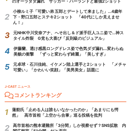
のオーラダダ漏れ サッカー・ハーランドと最強2ショット
小柳ルミ子「可愛い弟 五郎とデートして来ました」...4歳年
下・野口五郎とステキ2ショット 「40代にしか見えませ
ん！」
元NHK中川安奈アナ、へそ出し＆ド派手巨人ユニ姿で...神ス
タイル炸裂 G党も大喜び「反則級のビジュアル」
伊藤蘭、透け感黒ロングドレス姿で色気ダダ漏れ...変わらぬ
美貌の衝撃 「ずっと変わらず綺麗」「美しすぎ」
元卓球・石川佳純、イケメン陸上選手と2ショット 「メチャ
可愛い」「かわいい笑顔」「美男美女」話題に
J-CAST ニュース
コメントランキング
蓮舫氏「止める人は誰もいなかったのか」「あまりにも愕
然」 高市首相「上空から合掌」巡る投稿を批判
高市首相の熊本避難所「3分間」しか視察せず？SNS拡散 内
閣広報官「51分間」だと否定