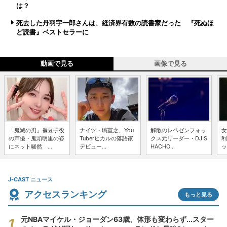
は？
死去した丹羽宇一郎さんは、経済界有数の読書家だった 『死ぬほ
ど読書』ベストセラーに
動画で見る
画像で見る
「鬼滅の刃」禰豆子役
ナイツ・塙宣之、You
解散のレペゼンフォッ
女
の声優・鬼頭明里の姿
Tuberヒカルの落語家
クス元リーダー・DJ S
利
にネット騒然 ...
デビュー...
HACHO...
ッ
J-CAST ニュース
アクセスランキング
もっと見る
元NBAマイケル・ジョーダン63歳、体形も変わらず...スター