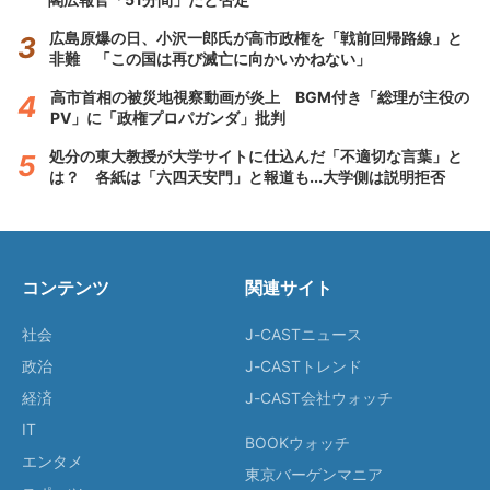
広島原爆の日、小沢一郎氏が高市政権を「戦前回帰路線」と
非難 「この国は再び滅亡に向かいかねない」
高市首相の被災地視察動画が炎上 BGM付き「総理が主役の
PV」に「政権プロパガンダ」批判
処分の東大教授が大学サイトに仕込んだ「不適切な言葉」と
は？ 各紙は「六四天安門」と報道も...大学側は説明拒否
コンテンツ
関連サイト
社会
J-CASTニュース
政治
J-CASTトレンド
経済
J-CAST会社ウォッチ
IT
BOOKウォッチ
エンタメ
東京バーゲンマニア