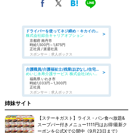
ドライバーを使ってネジ締め・キカイのボタン操作/履歴書不要
＞
株式会社綜合キャリアオプション
京都府 南丹市
時給1,500円～1,875円
正社員 / 派遣社員
スポンサー：求人ボックス
介護職員/介護福祉士/残業ほぼなし/住宅型有料老人ホームの介護士/シフト相談可
＞
めいじ永寿介護サービス 株式会社/めいじ永寿介護サービスセンター
福島県 いわき市
時給1,033円～1,300円
正社員
スポンサー：求人ボックス
姉妹サイト
【ステーキガスト】ライス・パン食べ放題&
スープバー付きメニュー1111円はお得!最新ク
ーポンを公式Xで公開中《9月23日まで》