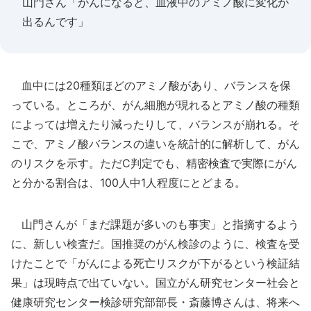
山門さん「がんになると、血液中のアミノ酸に変化が
出るんです」
血中には20種類ほどのアミノ酸があり、バランスを保
っている。ところが、がん細胞が現れるとアミノ酸の種類
によっては増えたり減ったりして、バランスが崩れる。そ
こで、アミノ酸バランスの違いを統計的に解析して、がん
のリスクを示す。ただC判定でも、精密検査で実際にがん
と分かる割合は、100人中1人程度にとどまる。
山門さんが「まだ課題が多いのも事実」と指摘するよう
に、新しい検査だ。国推奨のがん検診のように、検査を受
けたことで「がんによる死亡リスクが下がるという検証結
果」は現時点で出ていない。国立がん研究センター社会と
健康研究センター検診研究部部長・斎藤博さんは、将来へ