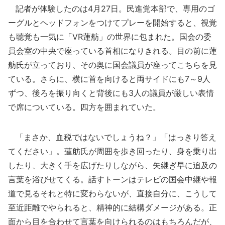
記者が体験したのは4月27日。民進党本部で、専用のゴ
ーグルとヘッドフォンをつけてプレーを開始すると、視覚
も聴覚も一気に「VR蓮舫」の世界に包まれた。国会の委
員会室の中央で座っている首相になりきれる。目の前に蓮
舫氏が立っており、その奥に国会議員が座ってこちらを見
ている。さらに、横に首を向けると両サイドにも7～9人
ずつ、後ろを振り向くと背後にも3人の議員が厳しい表情
で席についている。四方を囲まれていた。
「まさか、血税ではないでしょうね？」「はっきり答え
てください」。蓮舫氏が周囲を歩き回ったり、身を乗り出
したり、大きく手を広げたりしながら、矢継ぎ早に追及の
言葉を浴びせてくる。話すトーンはテレビの国会中継や報
道で見るそれと特に変わらないが、直接自分に、こうして
至近距離でやられると、精神的に結構ダメージがある。正
面から目を合わせて言葉を向けられるのはもちろんだが、