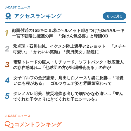
J-CAST ニュース
アクセスランキング
もっと見る
顔面付近の155キロ直球にヘルメット叩きつけたDeNAルーキ
ー宮下朝陽に擁護の声 「負けん気必要」と球団OB
元卓球・石川佳純、イケメン陸上選手と2ショット 「メチャ
可愛い」「かわいい笑顔」「美男美女」話題に
電撃トレードの巨人・リチャード、ソフトバンク・秋広優人
の存在感薄れ...「他球団の方が出場機会ある」の声が
女子ゴルフの金沢志奈、肩出し白ノースリ姿に反響...「可愛
いにも程がある」 ゴルフウェア姿と雰囲気変わって
ダレノガレ明美、被災地炊き出しで細やかな心遣い...「並ん
でくれた子やとりにきてくれた子にシールを」
J-CAST ニュース
コメントランキング