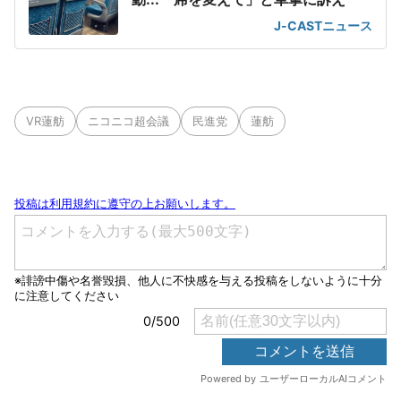
J-CASTニュース
VR蓮舫
ニコニコ超会議
民進党
蓮舫