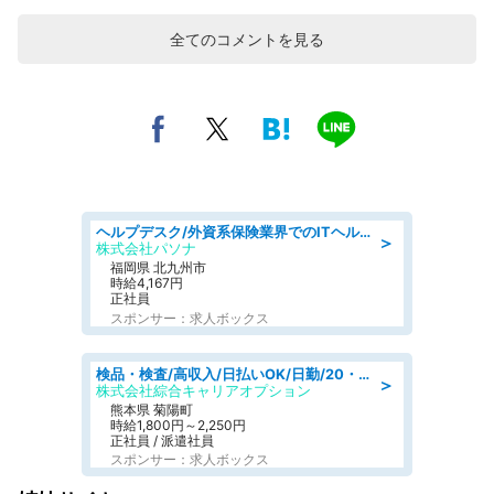
全てのコメントを見る
ヘルプデスク/外資系保険業界でのITヘルプデスク業務/駅近/即日勤務可/ヘルプデスク
＞
株式会社パソナ
福岡県 北九州市
時給4,167円
正社員
スポンサー：求人ボックス
検品・検査/高収入/日払いOK/日勤/20・30・40代活躍中/製造 工場
＞
株式会社綜合キャリアオプション
熊本県 菊陽町
時給1,800円～2,250円
正社員 / 派遣社員
スポンサー：求人ボックス