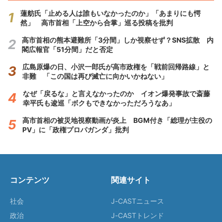
蓮舫氏「止める人は誰もいなかったのか」「あまりにも愕
然」 高市首相「上空から合掌」巡る投稿を批判
高市首相の熊本避難所「3分間」しか視察せず？SNS拡散 内
閣広報官「51分間」だと否定
広島原爆の日、小沢一郎氏が高市政権を「戦前回帰路線」と
非難 「この国は再び滅亡に向かいかねない」
なぜ「戻るな」と言えなかったのか イオン爆発事故で斎藤
幸平氏も逡巡「ボクもできなかっただろうなあ」
高市首相の被災地視察動画が炎上 BGM付き「総理が主役の
PV」に「政権プロパガンダ」批判
コンテンツ
関連サイト
社会
J-CASTニュース
政治
J-CASTトレンド