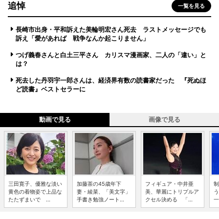
追悼
一覧を見る
長崎市出身・平和訴えた美輪明宏さん死去 ラストメッセージでも
訴え「愛があれば 戦争なんか起こりません」
つげ義春さんと白土三平さん カリスマ漫画家、二人の「違い」と
は？
死去した丹羽宇一郎さんは、経済界有数の読書家だった 『死ぬほ
ど読書』ベストセラーに
動画で見る
画像で見る
三田寛子、優雅な淡い
加藤茶の45歳年下
フィギュア・中井亜
制
黄色の着物姿で上品な
妻・綾菜、「美文字」
美、華麗にトリプルア
う
たたずまいで ...
手書き勉強ノート...
クセル決める 「...
一