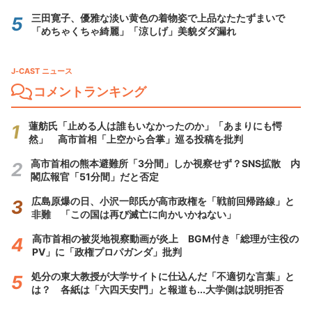
三田寛子、優雅な淡い黄色の着物姿で上品なたたずまいで
「めちゃくちゃ綺麗」「涼しげ」美貌ダダ漏れ
J-CAST ニュース
コメントランキング
蓮舫氏「止める人は誰もいなかったのか」「あまりにも愕
然」 高市首相「上空から合掌」巡る投稿を批判
高市首相の熊本避難所「3分間」しか視察せず？SNS拡散 内
閣広報官「51分間」だと否定
広島原爆の日、小沢一郎氏が高市政権を「戦前回帰路線」と
非難 「この国は再び滅亡に向かいかねない」
高市首相の被災地視察動画が炎上 BGM付き「総理が主役の
PV」に「政権プロパガンダ」批判
処分の東大教授が大学サイトに仕込んだ「不適切な言葉」と
は？ 各紙は「六四天安門」と報道も...大学側は説明拒否