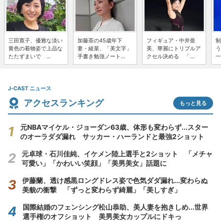
三田寛子、優雅な淡い
加藤茶の45歳年下
フィギュア・中井亜
制
黄色の着物姿で上品な
妻・綾菜、「美文字」
美、華麗にトリプルア
う
たたずまいで ...
手書き勉強ノート...
クセル決める 「...
一
J-CAST ニュース
アクセスランキング
もっと見る
元NBAマイケル・ジョーダン63歳、体形も変わらず...スター
のオーラダダ漏れ サッカー・ハーランドと最強2ショット
元卓球・石川佳純、イケメン陸上選手と2ショット 「メチャ
可愛い」「かわいい笑顔」「美男美女」話題に
伊藤蘭、透け感黒ロングドレス姿で色気ダダ漏れ...変わらぬ
美貌の衝撃 「ずっと変わらず綺麗」「美しすぎ」
国際結婚のフェンシング松山恭助、美人妻を抱きしめ...世界
選手権のオフショット 美男美女カップルにドキっ