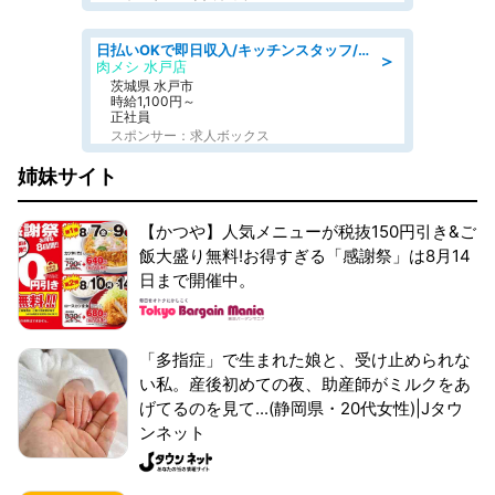
日払いOKで即日収入/キッチンスタッフ/「原付免許必須」デリバリー業務など、自己成長可能な幅広い仕事に挑戦!髪型自由&ピアス・ネイルOK/茨城県/水戸市
＞
肉メシ 水戸店
茨城県 水戸市
時給1,100円～
正社員
スポンサー：求人ボックス
姉妹サイト
【かつや】人気メニューが税抜150円引き&ご
飯大盛り無料!お得すぎる「感謝祭」は8月14
日まで開催中。
「多指症」で生まれた娘と、受け止められな
い私。産後初めての夜、助産師がミルクをあ
げてるのを見て...(静岡県・20代女性)|Jタウ
ンネット