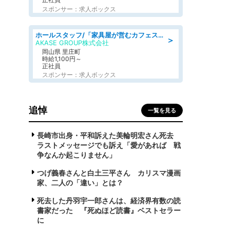
スポンサー：求人ボックス
ホールスタッフ/「家具屋が営むカフェスタッフ!」週2日～OK!嬉しいまかない付き/岡山県/浅口郡里庄町
＞
AKASE GROUP株式会社
岡山県 里庄町
時給1,100円～
正社員
スポンサー：求人ボックス
追悼
一覧を見る
長崎市出身・平和訴えた美輪明宏さん死去
ラストメッセージでも訴え「愛があれば 戦
争なんか起こりません」
つげ義春さんと白土三平さん カリスマ漫画
家、二人の「違い」とは？
死去した丹羽宇一郎さんは、経済界有数の読
書家だった 『死ぬほど読書』ベストセラー
に