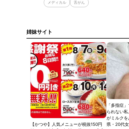
メディカル
舌がん
姉妹サイト
「多指症」
られない私
がミルクをあ
【かつや】人気メニューが税抜150円
県・20代女