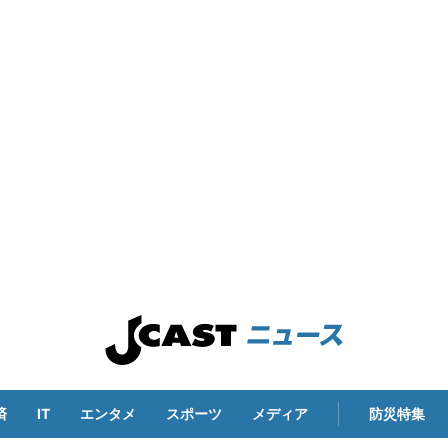
済
IT
エンタメ
スポーツ
メディア
防災特集