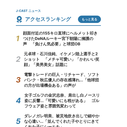
J-CAST ニュース
アクセスランキング
もっと見る
顔面付近の155キロ直球にヘルメット叩き
つけたDeNAルーキー宮下朝陽に擁護の
声 「負けん気必要」と球団OB
元卓球・石川佳純、イケメン陸上選手と2
ショット 「メチャ可愛い」「かわいい笑
顔」「美男美女」話題に
電撃トレードの巨人・リチャード、ソフト
バンク・秋広優人の存在感薄れ...「他球団
の方が出場機会ある」の声が
女子ゴルフの金沢志奈、肩出し白ノースリ
姿に反響...「可愛いにも程がある」 ゴル
フウェア姿と雰囲気変わって
ダレノガレ明美、被災地炊き出しで細やか
な心遣い...「並んでくれた子やとりにきて
くれた子にシールを」