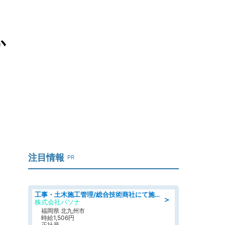
か
注目情報
PR
工事・土木施工管理/総合技術商社にて施工管理のお仕事/即日勤務可/車通勤可/工事・土木施工管理/生産・品質管理
＞
株式会社パソナ
福岡県 北九州市
時給1,506円
正社員