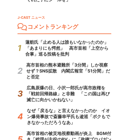
J-CAST ニュース
コメントランキング
蓮舫氏「止める人は誰もいなかったのか」
「あまりにも愕然」 高市首相「上空から
合掌」巡る投稿を批判
高市首相の熊本避難所「3分間」しか視察
せず？SNS拡散 内閣広報官「51分間」だ
と否定
広島原爆の日、小沢一郎氏が高市政権を
「戦前回帰路線」と非難 「この国は再び
滅亡に向かいかねない」
なぜ「戻るな」と言えなかったのか イオ
ン爆発事故で斎藤幸平氏も逡巡「ボクもで
きなかっただろうなあ」
高市首相の被災地視察動画が炎上 BGM付
き「総理が主役のPV」に「政権プロパガン