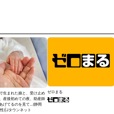
ゼロまる
で生まれた娘と、受け止め
。産後初めての夜、助産師
げてるのを見て...(静岡
性)|Jタウンネット