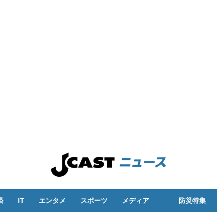
済
IT
エンタメ
スポーツ
メディア
防災特集