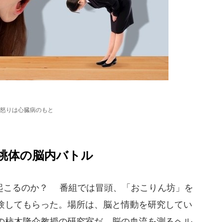
怒りは心臓病のもと
桃体の脳内バトル
起こるのか？ 番組では冒頭、「おこりん坊」を
験してもらった。場所は、脳と情動を研究してい
の柿木隆介教授の研究室だ。脳の血流を測るヘル