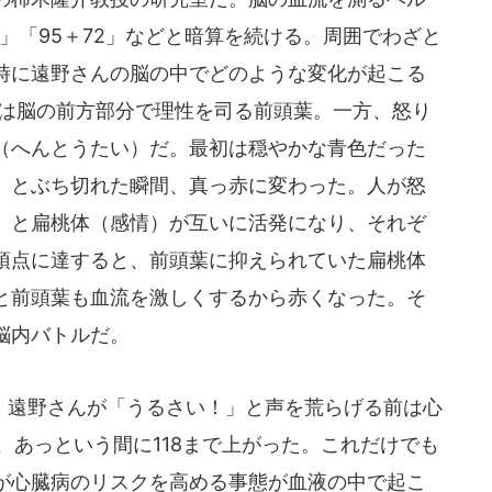
8」「95＋72」などと暗算を続ける。周囲でわざと
時に遠野さんの脳の中でどのような変化が起こる
のは脳の前方部分で理性を司る前頭葉。一方、怒り
（へんとうたい）だ。最初は穏やかな青色だった
」とぶち切れた瞬間、真っ赤に変わった。人が怒
）と扁桃体（感情）が互いに活発になり、それぞ
頂点に達すると、前頭葉に抑えられていた扁桃体
と前頭葉も血流を激しくするから赤くなった。そ
脳内バトルだ。
遠野さんが「うるさい！」と声を荒らげる前は心
、あっという間に118まで上がった。これだけでも
が心臓病のリスクを高める事態が血液の中で起こ