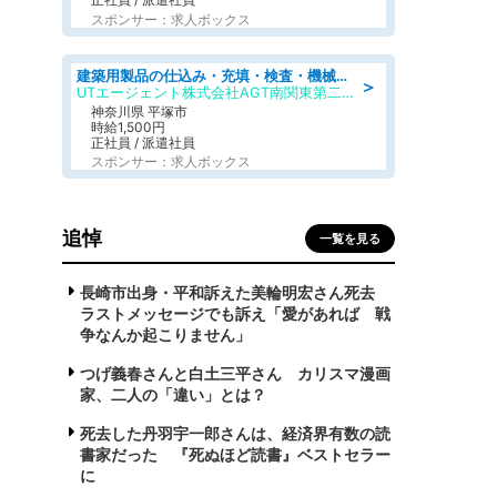
スポンサー：求人ボックス
建築用製品の仕込み・充填・検査・機械操作/寮完備/日払い/工場・製造
＞
UTエージェント株式会社AGT南関東第二CU
神奈川県 平塚市
時給1,500円
正社員 / 派遣社員
スポンサー：求人ボックス
追悼
一覧を見る
長崎市出身・平和訴えた美輪明宏さん死去
ラストメッセージでも訴え「愛があれば 戦
争なんか起こりません」
つげ義春さんと白土三平さん カリスマ漫画
家、二人の「違い」とは？
死去した丹羽宇一郎さんは、経済界有数の読
書家だった 『死ぬほど読書』ベストセラー
に