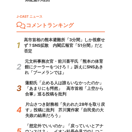
J-CAST ニュース
コメントランキング
高市首相の熊本避難所「3分間」しか視察せ
ず？SNS拡散 内閣広報官「51分間」だと
否定
元文科事務次官・前川喜平氏「熊本の体育
館にクーラーをつけろ！」訴えにSNSあき
れ「ブーメランでは」
蓮舫氏「止める人は誰もいなかったのか」
「あまりにも愕然」 高市首相「上空から
合掌」巡る投稿を批判
片山さつき財務相「失われた28年を取り戻
す」投稿に批判 芥川賞作家「自民党の大
失政の結果だろう」
「想定外でいいのか」「戻っていいとアナ
ウンスは？」 イオン社長会見でのしつこ