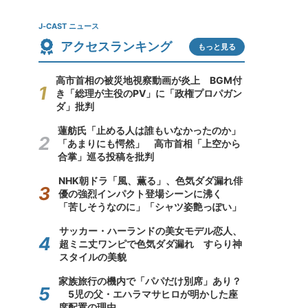
J-CAST ニュース
アクセスランキング
もっと見る
高市首相の被災地視察動画が炎上 BGM付
き「総理が主役のPV」に「政権プロパガン
ダ」批判
蓮舫氏「止める人は誰もいなかったのか」
「あまりにも愕然」 高市首相「上空から
合掌」巡る投稿を批判
NHK朝ドラ「風、薫る」、色気ダダ漏れ俳
優の強烈インパクト登場シーンに沸く
「苦しそうなのに」「シャツ姿艶っぽい」
サッカー・ハーランドの美女モデル恋人、
超ミニ丈ワンピで色気ダダ漏れ すらり神
スタイルの美貌
家族旅行の機内で「パパだけ別席」あり？
5児の父・エハラマサヒロが明かした座
席配置の理由