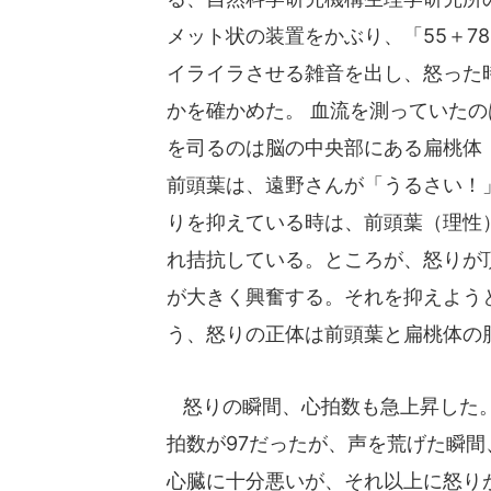
メット状の装置をかぶり、「55＋7
イライラさせる雑音を出し、怒った
かを確かめた。 血流を測っていた
を司るのは脳の中央部にある扁桃体
前頭葉は、遠野さんが「うるさい！
りを抑えている時は、前頭葉（理性
れ拮抗している。ところが、怒りが
が大きく興奮する。それを抑えよう
う、怒りの正体は前頭葉と扁桃体の
怒りの瞬間、心拍数も急上昇した。
拍数が97だったが、声を荒げた瞬間
心臓に十分悪いが、それ以上に怒り