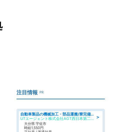
処
注目情報
PR
自動車製品の機械加工・部品運搬/寮完備/日払い/工場・製造
＞
UTエージェント株式会社AGT西日本第二CU
大分県 宇佐市
時給1,550円
正社員 / 派遣社員