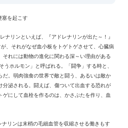
梗塞を起こす
レナリンといえば、『アドレナリンが出た～！』
すが、それがなぜ血小板をトゲトゲさせて、心臓病
 それには動物の進化に関わる深～い理由がある
うそうホルモン」と呼ばれる。「闘争」する時と、
らだ。弱肉強食の世界で敵と闘う、あるいは敵か
け分泌される。闘えば、傷ついて出血する恐れが
トゲにして血栓を作るのは、かさぶたを作り、血
ナリンは末梢の毛細血管を収縮させる働きもす