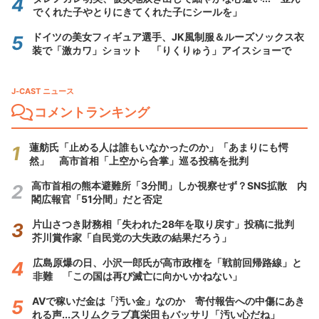
でくれた子やとりにきてくれた子にシールを」
ドイツの美女フィギュア選手、JK風制服＆ルーズソックス衣
装で「激カワ」ショット 「りくりゅう」アイスショーで
J-CAST ニュース
コメントランキング
蓮舫氏「止める人は誰もいなかったのか」「あまりにも愕
然」 高市首相「上空から合掌」巡る投稿を批判
高市首相の熊本避難所「3分間」しか視察せず？SNS拡散 内
閣広報官「51分間」だと否定
片山さつき財務相「失われた28年を取り戻す」投稿に批判
芥川賞作家「自民党の大失政の結果だろう」
広島原爆の日、小沢一郎氏が高市政権を「戦前回帰路線」と
非難 「この国は再び滅亡に向かいかねない」
AVで稼いだ金は「汚い金」なのか 寄付報告への中傷にあき
れる声...スリムクラブ真栄田もバッサリ「汚い心だね」