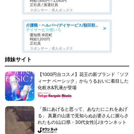
時給1,650円～2,063円
正社員 / 派遣社員
スポンサー：求人ボックス
介護職・ヘルパー/デイサービス/額田郡幸田町/JR東海道本線 幸田/愛知県
＞
デイサービス燈いろ
愛知県 幸田町
時給1,200円
正社員
スポンサー：求人ボックス
姉妹サイト
【1000円台コスメ】花王の新ブランド「ソフ
ィーナ ベーシック」からうるおいに着目した
化粧水&乳液が登場
「孫にあげると思って、あなたにこれをあげ
る」 真夏の山道で見知らぬお婆さんに握らさ
れたもの(山口県・30代女性)|Jタウンネット