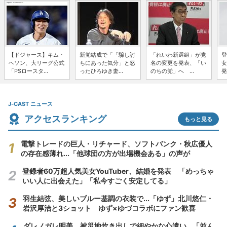
【ドジャース】キム・
新党結成で「「騙し討
「れいわ新選組」が党
登
ヘソン、大リーグ公式
ちにあった気分」と怒
名の変更を発表、「い
女
「PSロースタ...
ったひろゆき妻...
のちの党」へ ...
発
J-CAST ニュース
アクセスランキング
もっと見る
電撃トレードの巨人・リチャード、ソフトバンク・秋広優人
の存在感薄れ...「他球団の方が出場機会ある」の声が
登録者60万超人気美女YouTuber、結婚を発表 「めっちゃ
いい人に出会えた」「私今すごく安定してる」
羽生結弦、美しいブルー基調の衣装で...「ゆず」北川悠仁・
岩沢厚治と3ショット ゆず×ゆづコラボにファン歓喜
ダレノガレ明美、被災地炊き出しで細やかな心遣い...「並ん