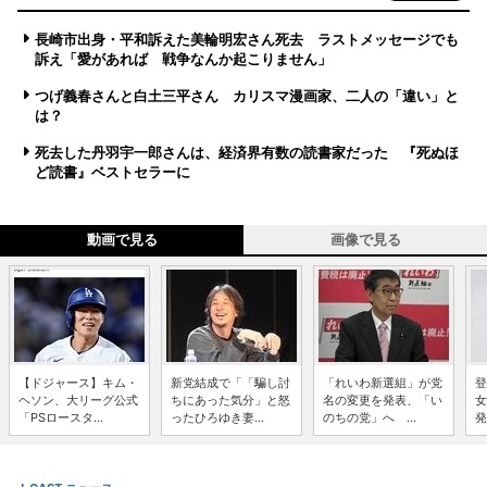
長崎市出身・平和訴えた美輪明宏さん死去 ラストメッセージでも
訴え「愛があれば 戦争なんか起こりません」
つげ義春さんと白土三平さん カリスマ漫画家、二人の「違い」と
は？
死去した丹羽宇一郎さんは、経済界有数の読書家だった 『死ぬほ
ど読書』ベストセラーに
動画で見る
画像で見る
【ドジャース】キム・
新党結成で「「騙し討
「れいわ新選組」が党
登
ヘソン、大リーグ公式
ちにあった気分」と怒
名の変更を発表、「い
女
「PSロースタ...
ったひろゆき妻...
のちの党」へ ...
発