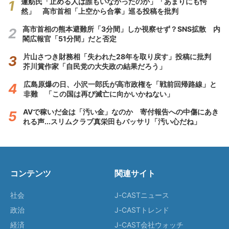
蓮舫氏「止める人は誰もいなかったのか」「あまりにも愕
然」 高市首相「上空から合掌」巡る投稿を批判
高市首相の熊本避難所「3分間」しか視察せず？SNS拡散 内
閣広報官「51分間」だと否定
片山さつき財務相「失われた28年を取り戻す」投稿に批判
芥川賞作家「自民党の大失政の結果だろう」
広島原爆の日、小沢一郎氏が高市政権を「戦前回帰路線」と
非難 「この国は再び滅亡に向かいかねない」
AVで稼いだ金は「汚い金」なのか 寄付報告への中傷にあき
れる声...スリムクラブ真栄田もバッサリ「汚い心だね」
コンテンツ
関連サイト
社会
J-CASTニュース
政治
J-CASTトレンド
経済
J-CAST会社ウォッチ