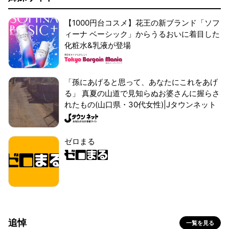
【1000円台コスメ】花王の新ブランド「ソフ
ィーナ ベーシック」からうるおいに着目した
化粧水&乳液が登場
「孫にあげると思って、あなたにこれをあげ
る」 真夏の山道で見知らぬお婆さんに握らさ
れたもの(山口県・30代女性)|Jタウンネット
ゼロまる
追悼
一覧を見る