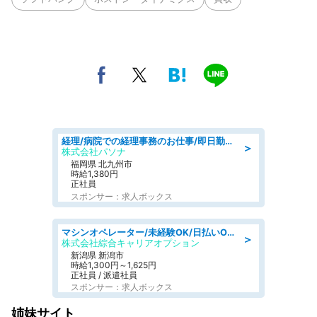
経理/病院での経理事務のお仕事/即日勤務可/車通勤可/経理/一般事務
＞
株式会社パソナ
福岡県 北九州市
時給1,380円
正社員
スポンサー：求人ボックス
マシンオペレーター/未経験OK/日払いOK/寮費無料/交替制/20・30・40代活躍中
＞
株式会社綜合キャリアオプション
新潟県 新潟市
時給1,300円～1,625円
正社員 / 派遣社員
スポンサー：求人ボックス
姉妹サイト