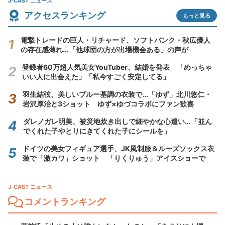
J-CAST ニュース
アクセスランキング
もっと見る
電撃トレードの巨人・リチャード、ソフトバンク・秋広優人
の存在感薄れ...「他球団の方が出場機会ある」の声が
登録者60万超人気美女YouTuber、結婚を発表 「めっちゃ
いい人に出会えた」「私今すごく安定してる」
羽生結弦、美しいブルー基調の衣装で...「ゆず」北川悠仁・
岩沢厚治と3ショット ゆず×ゆづコラボにファン歓喜
ダレノガレ明美、被災地炊き出しで細やかな心遣い...「並ん
でくれた子やとりにきてくれた子にシールを」
ドイツの美女フィギュア選手、JK風制服＆ルーズソックス衣
装で「激カワ」ショット 「りくりゅう」アイスショーで
J-CAST ニュース
コメントランキング