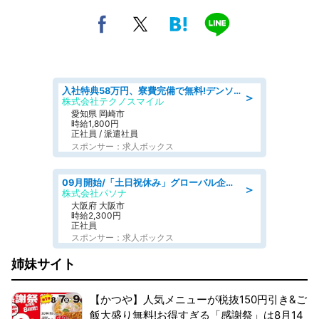
入社特典58万円、寮費完備で無料!デンソーで働こう!自動車工場で小型部品の検査業務 denso aichi
＞
株式会社テクノスマイル
愛知県 岡崎市
時給1,800円
正社員 / 派遣社員
スポンサー：求人ボックス
09月開始/「土日祝休み」グローバル企業での産業保健のお仕事/保健師/高時給/残業なし/服装自由
＞
株式会社パソナ
大阪府 大阪市
時給2,300円
正社員
スポンサー：求人ボックス
姉妹サイト
【かつや】人気メニューが税抜150円引き&ご
飯大盛り無料!お得すぎる「感謝祭」は8月14