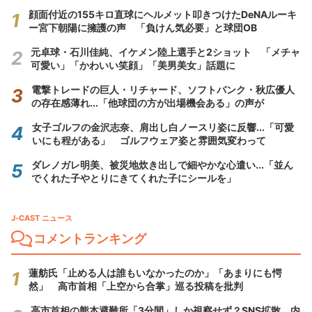
顔面付近の155キロ直球にヘルメット叩きつけたDeNAルーキ
ー宮下朝陽に擁護の声 「負けん気必要」と球団OB
元卓球・石川佳純、イケメン陸上選手と2ショット 「メチャ
可愛い」「かわいい笑顔」「美男美女」話題に
電撃トレードの巨人・リチャード、ソフトバンク・秋広優人
の存在感薄れ...「他球団の方が出場機会ある」の声が
女子ゴルフの金沢志奈、肩出し白ノースリ姿に反響...「可愛
いにも程がある」 ゴルフウェア姿と雰囲気変わって
ダレノガレ明美、被災地炊き出しで細やかな心遣い...「並ん
でくれた子やとりにきてくれた子にシールを」
J-CAST ニュース
コメントランキング
蓮舫氏「止める人は誰もいなかったのか」「あまりにも愕
然」 高市首相「上空から合掌」巡る投稿を批判
高市首相の熊本避難所「3分間」しか視察せず？SNS拡散 内