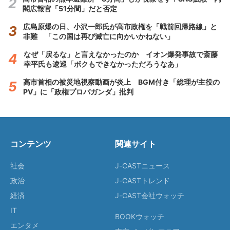
閣広報官「51分間」だと否定
広島原爆の日、小沢一郎氏が高市政権を「戦前回帰路線」と
非難 「この国は再び滅亡に向かいかねない」
なぜ「戻るな」と言えなかったのか イオン爆発事故で斎藤
幸平氏も逡巡「ボクもできなかっただろうなあ」
高市首相の被災地視察動画が炎上 BGM付き「総理が主役の
PV」に「政権プロパガンダ」批判
コンテンツ
関連サイト
社会
J-CASTニュース
政治
J-CASTトレンド
経済
J-CAST会社ウォッチ
IT
BOOKウォッチ
エンタメ