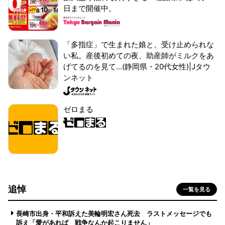
日まで開催中。
「多指症」で生まれた娘と、受け止められな
い私。産後初めての夜、助産師がミルクをあ
げてるのを見て...(静岡県・20代女性)|Jタウ
ンネット
ゼロまる
追悼
一覧を見る
長崎市出身・平和訴えた美輪明宏さん死去 ラストメッセージでも
訴え「愛があれば 戦争なんか起こりません」